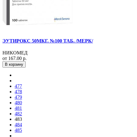
ЭУТИРОКС 50МКГ. №100 ТАБ. /МЕРК/
НИКОМЕД
от 167.00 р.
В корзину
477
478
479
480
481
482
483
484
485