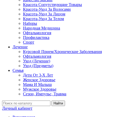
Красота Сопутствующие Товары
Красота-Уход За Волосами
Красота-Уход За Лицом
Красота-Уход За Телом
Наборы
Народная Медицина
Офтальмология
Профилактика
Спорт
Лечение
Курсовой Прием/Хронические Заболевания
Офтальмология
Уход (Лечение)
Уход (Предметы)
Семья
Дети От 3-Х Лет
Женское Здоровье
Мама И Малыш
Мужское Здоровье
Сезон, Импульс, Травма
Найти
Личный кабинет