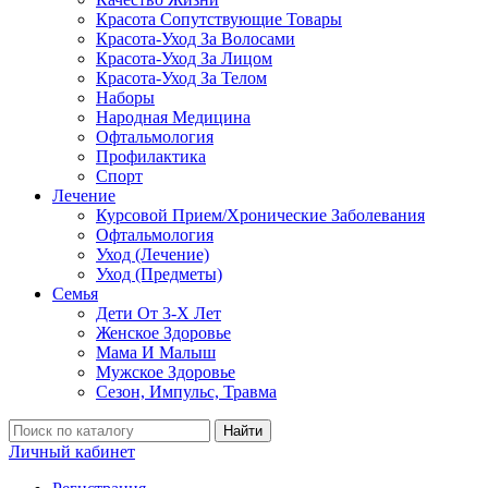
Красота Сопутствующие Товары
Красота-Уход За Волосами
Красота-Уход За Лицом
Красота-Уход За Телом
Наборы
Народная Медицина
Офтальмология
Профилактика
Спорт
Лечение
Курсовой Прием/Хронические Заболевания
Офтальмология
Уход (Лечение)
Уход (Предметы)
Семья
Дети От 3-Х Лет
Женское Здоровье
Мама И Малыш
Мужское Здоровье
Сезон, Импульс, Травма
Найти
Личный кабинет