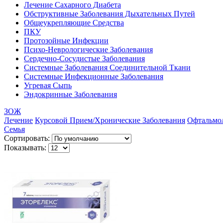
Лечение Сахарного Диабета
Обструктивные Заболевания Дыхательных Путей
Общеукрепляющие Средства
ПКУ
Протозойные Инфекции
Психо-Неврологические Заболевания
Сердечно-Сосудистые Заболевания
Системные Заболевания Соединительной Ткани
Системные Инфекционные Заболевания
Угревая Сыпь
Эндокринные Заболевания
ЗОЖ
Лечение
Курсовой Прием/Хронические Заболевания
Офтальмо
Семья
Сортировать:
Показывать: