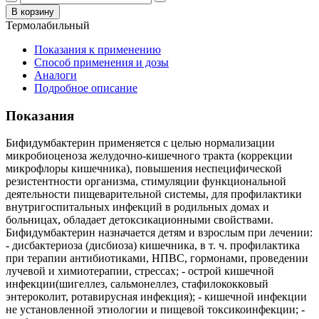
В корзину
Термолабильный
Показания к применению
Способ применения и дозы
Аналоги
Подробное описание
Показания
Бифидумбактерин применяется с целью нормализации
микробиоценоза желудочно-кишечного тракта (коррекции
микрофлоры кишечника), повышения неспецифической
резистентности организма, стимуляции функциональной
деятельности пищеварительной системы, для профилактики
внутригоспитальных инфекций в родильных домах и
больницах, обладает детоксикационными свойствами.
Бифидумбактерин назначается детям и взрослым при лечении:
- дисбактериоза (дисбиоза) кишечника, в т. ч. профилактика
при терапии антибиотиками, НПВС, гормонами, проведении
лучевой и химиотерапии, стрессах; - острой кишечной
инфекции(шигеллез, сальмонеллез, стафилококковый
энтероколит, ротавирусная инфекция); - кишечной инфекции
не установленной этиологии и пищевой токсикоинфекции; -