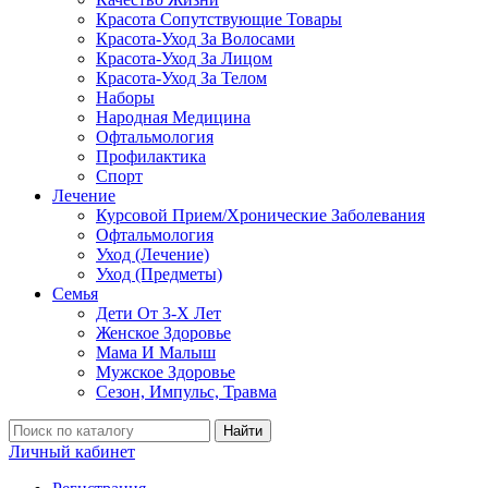
Красота Сопутствующие Товары
Красота-Уход За Волосами
Красота-Уход За Лицом
Красота-Уход За Телом
Наборы
Народная Медицина
Офтальмология
Профилактика
Спорт
Лечение
Курсовой Прием/Хронические Заболевания
Офтальмология
Уход (Лечение)
Уход (Предметы)
Семья
Дети От 3-Х Лет
Женское Здоровье
Мама И Малыш
Мужское Здоровье
Сезон, Импульс, Травма
Найти
Личный кабинет