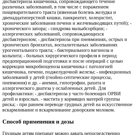
дисбактериоза кишечника, сопровождающего течение
различных заболеваний, в том числе с поражением
пищеварительного тракта (язвенная болезнь желудка и
двенадцатиперстной кишки, панкреатит, холецистит,
хронические заболевания печени и желчевыводящих путей); -
хронического запора; - синдрома мальабсорбции; -
аллергических заболеваний, сопровождающихся
дисбактериозом; - дисбактериоза при пневмониях, острых и
хронических бронхитах, воспалительных заболеваниях
урогенитального тракта; - бактериального вагиноза и
кольпита; - больных хирургического профиля в период
предоперационной подготовки и после операций с целью
коррекции микробиоценоза кишечника с патологией
кишечника, печени, поджелудочной железы; - инфекционных
заболеваний у детей (гнойно-септические процессы,
пневмония) и др. - анемии, гипотрофии, рахита и
аллергического диатеза у ослабленных детей. Для
профилактики: - дисбактериоза у часто болеющих ОРВИ
детей и взрослых. - мастита у кормящих матерей группы
риска; - при раннем переводе грудных детей на искусственное
вскармливание и вскармливание донорским молоком.
Способ применения и дозы
Грудным детям препарат можно давать непосредственно