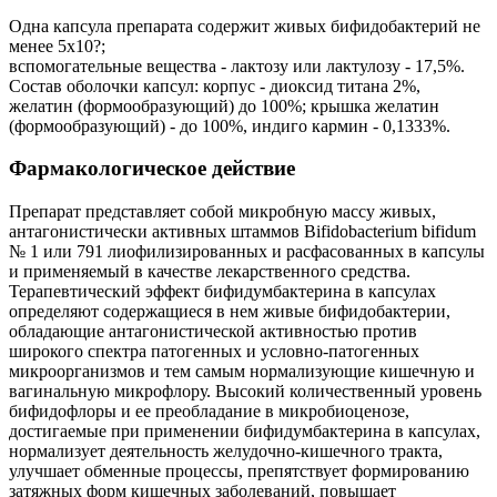
Одна капсула препарата содержит живых бифидобактерий не
менее 5x10?;
вспомогательные вещества - лактозу или лактулозу - 17,5%.
Состав оболочки капсул: корпус - диоксид титана 2%,
желатин (формообразующий) до 100%; крышка желатин
(формообразующий) - до 100%, индиго кармин - 0,1333%.
Фармакологическое действие
Препарат представляет собой микробную массу живых,
антагонистически активных штаммов Bifidobacterium bifidum
№ 1 или 791 лиофилизированных и расфасованных в капсулы
и применяемый в качестве лекарственного средства.
Терапевтический эффект бифидумбактерина в капсулах
определяют содержащиеся в нем живые бифидобактерии,
обладающие антагонистической активностью против
широкого спектра патогенных и условно-патогенных
микроорганизмов и тем самым нормализующие кишечную и
вагинальную микрофлору. Высокий количественный уровень
бифидофлоры и ее преобладание в микробиоценозе,
достигаемые при применении бифидумбактерина в капсулах,
нормализует деятельность желудочно-кишечного тракта,
улучшает обменные процессы, препятствует формированию
затяжных форм кишечных заболеваний, повышает