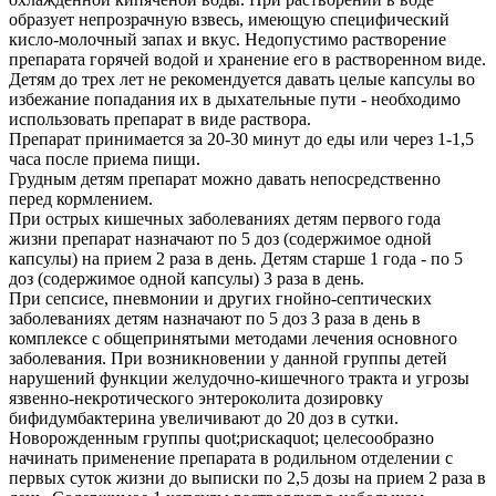
образует непрозрачную взвесь, имеющую специфический
кисло-молочный запах и вкус. Недопустимо растворение
препарата горячей водой и хранение его в растворенном виде.
Детям до трех лет не рекомендуется давать целые капсулы во
избежание попадания их в дыхательные пути - необходимо
использовать препарат в виде раствора.
Препарат принимается за 20-30 минут до еды или через 1-1,5
часа после приема пищи.
Грудным детям препарат можно давать непосредственно
перед кормлением.
При острых кишечных заболеваниях детям первого года
жизни препарат назначают по 5 доз (содержимое одной
капсулы) на прием 2 раза в день. Детям старше 1 года - по 5
доз (содержимое одной капсулы) 3 раза в день.
При сепсисе, пневмонии и других гнойно-септических
заболеваниях детям назначают по 5 доз 3 раза в день в
комплексе с общепринятыми методами лечения основного
заболевания. При возникновении у данной группы детей
нарушений функции желудочно-кишечного тракта и угрозы
язвенно-некротического энтероколита дозировку
бифидумбактерина увеличивают до 20 доз в сутки.
Новорожденным группы quot;рискаquot; целесообразно
начинать применение препарата в родильном отделении с
первых суток жизни до выписки по 2,5 дозы на прием 2 раза в