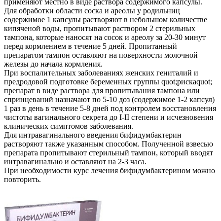
применяют местно в виде раствора содержимого капсулы.
Для обработки области соска и ареолы у родильниц
содержимое 1 капсулы растворяют в небольшом количестве
кипяченой воды, пропитывают раствором 2 стерильных
тампона, которые наносят на сосок и ареолу за 20-30 минут
перед кормлением в течение 5 дней. Пропитанный
препаратом тампон оставляют на поверхности молочной
железы до начала кормления.
При воспалительных заболеваниях женских гениталий и
предродовой подготовке беременных группы quot;рискаquot;
препарат в виде раствора для пропитывания тампона или
спринцеваний назначают по 5-10 доз (содержимое 1-2 капсул)
1 раз в день в течение 5-8 дней под контролем восстановления
чистоты вагинального секрета до I-II степени и исчезновения
клинических симптомов заболевания.
Для интравагинального введения бифидумбактерин
растворяют также указанным способом. Полученной взвесью
препарата пропитывают стерильный тампон, который вводят
интравагинально и оставляют на 2-3 часа.
При необходимости курс лечения бифидумбактерином можно
повторить.