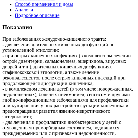
Способ применения и дозы
Аналоги
Подробное описание
Показания
При заболеваниях желудочно-кишечного тракта:
- для лечения длительных кишечных дисфункций не
установленной этиологии;
- при острых кишечных инфекциях (в комплексном лечении
острой дизентерии, сальмонеллеза, эшерихиоза, вирусных
диарей и т.п.), длительных кишечных дисфункциях
стафилококковой этиологии, а также лечение
реконвалесцентов после острых кишечных инфекций при
продолжающейся дисфункции кишечника;
- в комплексном лечении детей (в том числе новорожденных,
недоношенных), больных пневмонией, сепсисом и другими
гнойно-инфекционными заболеваниями для профилактики
или купирования у них расстройств функции кишечника и
предотвращения развития язвенно-некротического
энтероколита;
- для лечения и профилактики дисбактериозов у детей с
отягощенным преморбидным состоянием, родившихся
преждевременно или с признаками недоношенности,