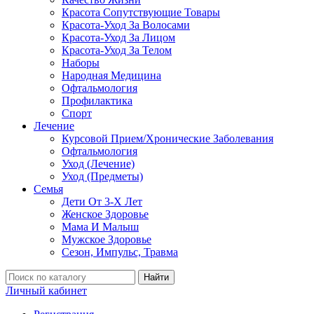
Красота Сопутствующие Товары
Красота-Уход За Волосами
Красота-Уход За Лицом
Красота-Уход За Телом
Наборы
Народная Медицина
Офтальмология
Профилактика
Спорт
Лечение
Курсовой Прием/Хронические Заболевания
Офтальмология
Уход (Лечение)
Уход (Предметы)
Семья
Дети От 3-Х Лет
Женское Здоровье
Мама И Малыш
Мужское Здоровье
Сезон, Импульс, Травма
Найти
Личный кабинет