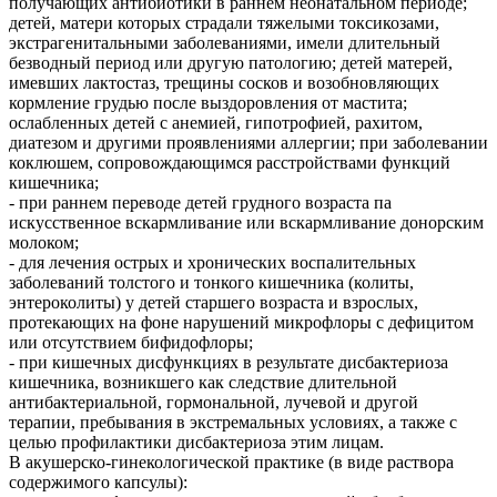
получающих антибиотики в раннем неонатальном периоде;
детей, матери которых страдали тяжелыми токсикозами,
экстрагенитальными заболеваниями, имели длительный
безводный период или другую патологию; детей матерей,
имевших лактостаз, трещины сосков и возобновляющих
кормление грудью после выздоровления от мастита;
ослабленных детей с анемией, гипотрофией, рахитом,
диатезом и другими проявлениями аллергии; при заболевании
коклюшем, сопровождающимся расстройствами функций
кишечника;
- при раннем переводе детей грудного возраста па
искусственное вскармливание или вскармливание донорским
молоком;
- для лечения острых и хронических воспалительных
заболеваний толстого и тонкого кишечника (колиты,
энтероколиты) у детей старшего возраста и взрослых,
протекающих на фоне нарушений микрофлоры с дефицитом
или отсутствием бифидофлоры;
- при кишечных дисфункциях в результате дисбактериоза
кишечника, возникшего как следствие длительной
антибактериальной, гормональной, лучевой и другой
терапии, пребывания в экстремальных условиях, а также с
целью профилактики дисбактериоза этим лицам.
В акушерско-гинекологической практике (в виде раствора
содержимого капсулы):