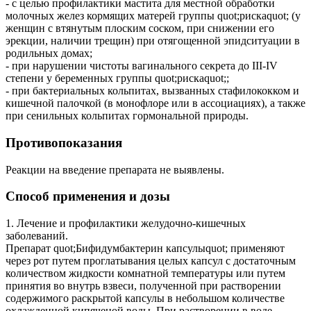
- с целью профилактики мастита для местной обработки
молочных желез кормящих матерей группы quot;рискаquot; (у
женщин с втянутым плоским соском, при снижении его
эрекции, наличии трещин) при отягощенной эпидситуации в
родильных домах;
- при нарушении чистоты вагинального секрета до III-IV
степени у беременных группы quot;рискаquot;;
- при бактериальных кольпитах, вызванных стафилококком и
кишечной палочкой (в монофлоре или в ассоциациях), а также
при сенильных кольпитах гормональной природы.
Противопоказания
Реакции на введение препарата не выявлены.
Способ применения и дозы
1. Лечение и профилактики желудочно-кишечных
заболеваний.
Препарат quot;Бифидумбактерин капсулыquot; применяют
через рот путем проглатывания целых капсул с достаточным
количеством жидкости комнатной температуры или путем
принятия во внутрь взвеси, полученной при растворении
содержимого раскрытой капсулы в небольшом количестве
охлажденной кипяченой воды. При растворении в воде