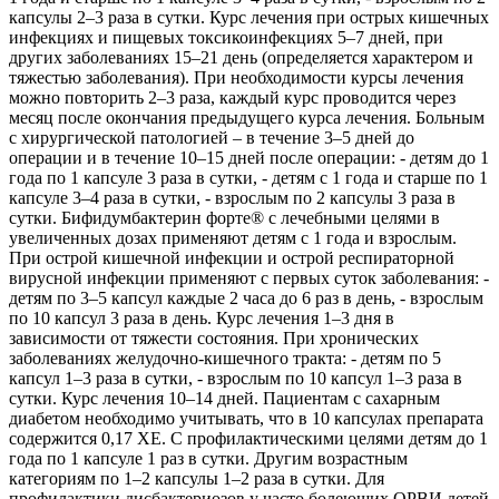
капсулы 2–3 раза в сутки. Курс лечения при острых кишечных
инфекциях и пищевых токсикоинфекциях 5–7 дней, при
других заболеваниях 15–21 день (определяется характером и
тяжестью заболевания). При необходимости курсы лечения
можно повторить 2–3 раза, каждый курс проводится через
месяц после окончания предыдущего курса лечения. Больным
с хирургической патологией – в течение 3–5 дней до
операции и в течение 10–15 дней после операции: - детям до 1
года по 1 капсуле 3 раза в сутки, - детям с 1 года и старше по 1
капсуле 3–4 раза в сутки, - взрослым по 2 капсулы 3 раза в
сутки. Бифидумбактерин форте® с лечебными целями в
увеличенных дозах применяют детям с 1 года и взрослым.
При острой кишечной инфекции и острой респираторной
вирусной инфекции применяют с первых суток заболевания: -
детям по 3–5 капсул каждые 2 часа до 6 раз в день, - взрослым
по 10 капсул 3 раза в день. Курс лечения 1–3 дня в
зависимости от тяжести состояния. При хронических
заболеваниях желудочно-кишечного тракта: - детям по 5
капсул 1–3 раза в сутки, - взрослым по 10 капсул 1–3 раза в
сутки. Курс лечения 10–14 дней. Пациентам с сахарным
диабетом необходимо учитывать, что в 10 капсулах препарата
содержится 0,17 ХЕ. С профилактическими целями детям до 1
года по 1 капсуле 1 раз в сутки. Другим возрастным
категориям по 1–2 капсулы 1–2 раза в сутки. Для
профилактики дисбактериозов у часто болеющих ОРВИ детей