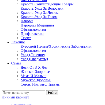
Красота Сопутствующие Товары
Красота-Уход За Волосами
Красота-Уход За Лицом
Красота-Уход За Телом
Наборы
Народная Медицина
Офтальмология
Профилактика
Спорт
Лечение
Курсовой Прием/Хронические Заболевания
Офтальмология
Уход (Лечение)
Уход (Предметы)
Семья
Дети От 3-Х Лет
Женское Здоровье
Мама И Малыш
Мужское Здоровье
Сезон, Импульс, Травма
Найти
Личный кабинет