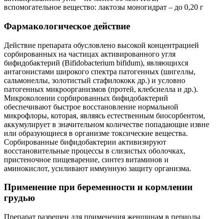
вспомогательное вещество: лактозы моногидрат – до 0,20 г
Фармакологическое действие
Действие препарата обусловлено высокой концентрацией
сорбированных на частицах активированного угля
бифидобактерий (Bifidobacterium bifidum), являющихся
антагонистами широкого спектра патогенных (шигеллы,
сальмонеллы, золотистый стафилококк др.) и условно
патогенных микроорганизмов (протей, клебсиелла и др.).
Микроколонии сорбированных бифидобактерий
обеспечивают быстрое восстановление нормальной
микрофлоры, которая, являясь естественным биосорбентом,
аккумулирует в значительном количестве попадающие извне
или образующиеся в организме токсические вещества.
Сорбированные бифидобактерии активизируют
восстановительные процессы в слизистых оболочках,
пристеночное пищеварение, синтез витаминов и
аминокислот, усиливают иммунную защиту организма.
Применение при беременности и кормлении
грудью
Препарат разрешен для применения женщинам в периоды