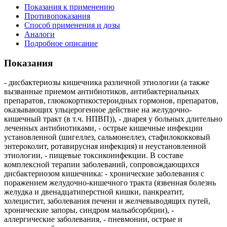
Показания к применению
Противопоказания
Способ применения и дозы
Аналоги
Подробное описание
Показания
- дисбактериозы кишечника различной этиологии (а также
вызванные приемом антибиотиков, антибактериальных
препаратов, глюкокортикостероидных гормонов, препаратов,
оказывающих ульцерогенное действие на желудочно-
кишечный тракт (в т.ч. НПВП)), - диарея у больных длительно
леченных антибиотиками, - острые кишечные инфекции
установленной (шигеллез, сальмонеллез, стафилококковый
энтероколит, ротавирусная инфекция) и неустановленной
этиологии, - пищевые токсикоинфекции. В составе
комплексной терапии заболеваний, сопровождающихся
дисбактериозом кишечника: - хронические заболевания с
поражением желудочно-кишечного тракта (язвенная болезнь
желудка и двенадцатиперстной кишки, панкреатит,
холецистит, заболевания печени и желчевыводящих путей,
хронические запоры, синдром мальабсорбции), -
аллергические заболевания, - пневмонии, острые и