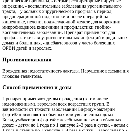
хронические бронхиты, - острые респираторные вирусные
инфекции, - воспалительные заболевания урогенитального
тракта, - у больных хирургического профиля в период
предоперационной подготовки и после операций на
кишечнике, печени, поджелудочной железе для коррекции
микробиоценоза кишечника и профилактики гнойно-
воспалительных заболеваний. Препарат применяют для
профилактики: - внутригоспитальных инфекций в родильных
домах и больницах, - дисбактериозов у часто болеющих
ОРВИ детей и взрослых.
Противопоказания
Врожденная недостаточность лактазы. Нарушение всасывания
глюкозы-галактозы.
Способ применения и дозы
Препарат применяют детям с рождения (в том числе
недоношенным), взрослым всех возрастных групп. В
зависимости от тяжести заболеваний Бифидумбактерин
форте® применяют в обычных или увеличенных дозах.
Бифидумбактерин форте® с лечебными целями в обычных
дозах: - детям до 1 года по 1 капсуле 2–3 раза в сутки, - детям с
1 года и старше по 1 капсуле 3–4 раза в сутки, - взрослым по 2