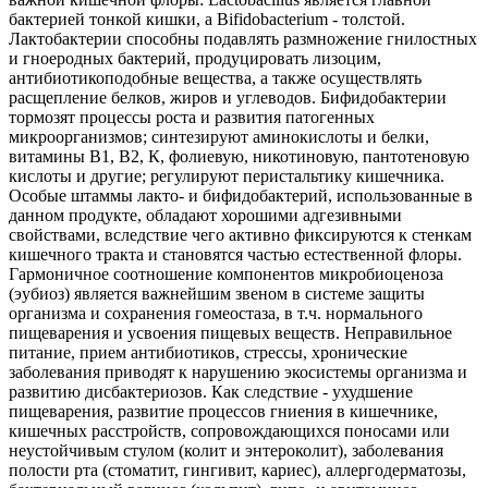
бактерией тонкой кишки, а Bifidobacterium - толстой.
Лактобактерии способны подавлять размножение гнилостных
и гноеродных бактерий, продуцировать лизоцим,
антибиотикоподобные вещества, а также осуществлять
расщепление белков, жиров и углеводов. Бифидобактерии
тормозят процессы роста и развития патогенных
микроорганизмов; синтезируют аминокислоты и белки,
витамины В1, В2, К, фолиевую, никотиновую, пантотеновую
кислоты и другие; регулируют перистальтику кишечника.
Особые штаммы лакто- и бифидобактерий, использованные в
данном продукте, обладают хорошими адгезивными
свойствами, вследствие чего активно фиксируются к стенкам
кишечного тракта и становятся частью естественной флоры.
Гармоничное соотношение компонентов микробиоценоза
(эубиоз) является важнейшим звеном в системе защиты
организма и сохранения гомеостаза, в т.ч. нормального
пищеварения и усвоения пищевых веществ. Неправильное
питание, прием антибиотиков, стрессы, хронические
заболевания приводят к нарушению экосистемы организма и
развитию дисбактериозов. Как следствие - ухудшение
пищеварения, развитие процессов гниения в кишечнике,
кишечных расстройств, сопровождающихся поносами или
неустойчивым стулом (колит и энтероколит), заболевания
полости рта (стоматит, гингивит, кариес), аллергодерматозы,