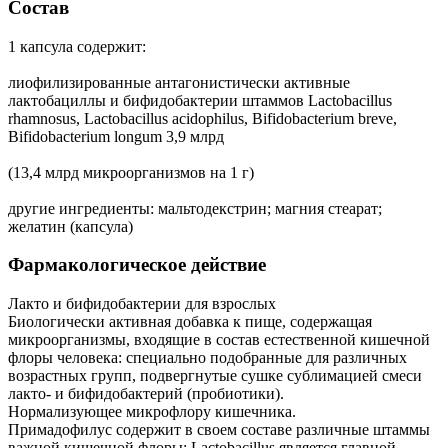
Состав
1 капсула содержит:
лиофилизированные антагонистически активные
лактобациллы и бифидобактерии штаммов Lactobacillus
rhamnosus, Lactobacillus acidophilus, Bifidobacterium breve,
Bifidobacterium longum 3,9 млрд
(13,4 млрд микроорганизмов на 1 г)
другие ингредиенты: мальтодекстрин; магния стеарат;
желатин (капсула)
Фармакологическое действие
Лакто и бифидобактерии для взрослых
Биологически активная добавка к пище, содержащая
микроорганизмы, входящие в состав естественной кишечной
флоры человека: специально подобранные для различных
возрастных групп, подвергнутые сушке сублимацией смеси
лакто- и бифидобактерий (пробиотики).
Нормализующее микрофлору кишечника.
Примадофилус содержит в своем составе различные штаммы
важной кишечной флоры: Lactobacillus является главной