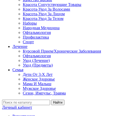
Красота Сопутствующие Товары
Красота-Уход За Волосами
Красота-Уход За Лицом
Красота-Уход За Телом
Наборы
Народная Медицина
Офтальмология
Профилактика
Спорт
Лечение
Курсовой Прием/Хронические Заболевания
Офтальмология
Уход (Лечение)
Уход (Предметы)
Семья
Дети От 3-Х Лет
Женское Здоровье
Мама И Малыш
Мужское Здоровье
Сезон, Импульс, Травма
Найти
Личный кабинет