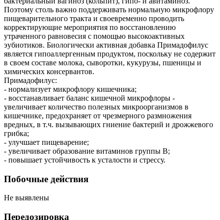
бактериальный вагиноз (кольпит), гипо- и авитаминоз.
Поэтому столь важно поддерживать нормальную микрофлору
пищеварительного тракта и своевременно проводить
корректирующие мероприятия по восстановлению
утраченного равновесия с помощью высокоактивных
эубиотиков. Биологически активная добавка Примадофилус
является гипоаллергенным продуктом, поскольку не содержит
в своем составе молока, сыворотки, кукурузы, пшеницы и
химических консервантов.
Примадофилус:
- нормализует микрофлору кишечника;
- восстанавливает баланс кишечной микрофлоры -
увеличивает количество полезных микроорганизмов в
кишечнике, предохраняет от чрезмерного размножения
вредных, в т.ч. вызывающих гниение бактерий и дрожжевого
грибка;
- улучшает пищеварение;
- увеличивает образование витаминов группы B;
- повышает устойчивость к усталости и стрессу.
Побочные действия
Не выявлены
Передозировка