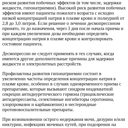
риском развития побочных эффектов (в том числе, задержки
жидкости, гипонатриемии). Высокий риск развития побочных
эффектов имеют пациенты пожилого возраста с исходно
низкой концентрацией натрия в плазме крови и полиурией от
2,8 до 3,0 литров. Если решение о лечении десмопрессином
принято, то до назначения, через 3 дня после начала приема и
при каждом увеличении дозы необходимо определять
концентрацию натрия в плазме крови и контролировать
состояние пациента.
Десмопрессин не следует применять в тех случаях, когда
имеются другие дополнительные причины для задержки
жидкости и электролитных расстройств.
Профилактика развития гипонатриемии состоит в
увеличении частоты определения концентрации натрия в
плазме крови, особенно в случаях одновременного приема с
препаратами, которые вызывают синдром неадекватной
секреции антидиуретического гормона (трициклические
антидепрессанты, селективные ингибиторы серотонина,
хлорпромазин и карбамазепин) и нестероидные
противовоспалительные препараты.
При возникновении острого недержания мочи, дизурии и/или
никтурии, инфекциях мочевых путей, при подозрении на