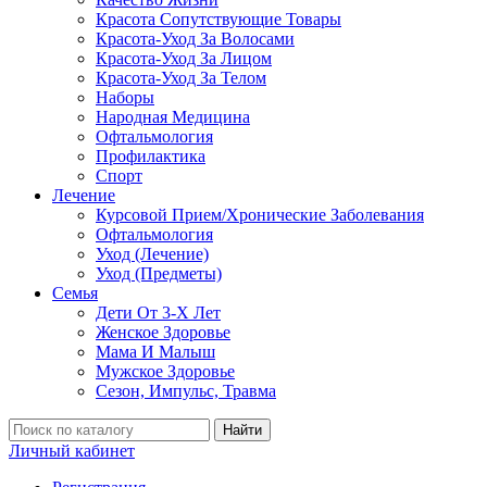
Красота Сопутствующие Товары
Красота-Уход За Волосами
Красота-Уход За Лицом
Красота-Уход За Телом
Наборы
Народная Медицина
Офтальмология
Профилактика
Спорт
Лечение
Курсовой Прием/Хронические Заболевания
Офтальмология
Уход (Лечение)
Уход (Предметы)
Семья
Дети От 3-Х Лет
Женское Здоровье
Мама И Малыш
Мужское Здоровье
Сезон, Импульс, Травма
Найти
Личный кабинет