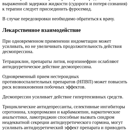
выраженной задержки жидкости (судороги и потеря сознания)
к терапии следует присоединить фуросемид.
В случае передозировки необходимо обратиться к врачу.
Лекарственное взаимодействие
При одновременном применении индометацин может
усиливать, но не увеличивать продолжительность действия
десмопрессина.
Тетрациклин, препараты лития, норэпинефрин ослабляют
антидиуретическое действие десмопрессина.
Одновременный прием нестероидных
противовоспалительных препаратов (НПВП) может повысить
риск возникновения побочных эффектов.
Десмопрессин усиливает действие гипертензивных средств.
Трициклические антидепрессанты, селективные ингибиторы
серотонина, хлорпромазин и карбамазепин, наркотические
анальгетики, ламотриджин способные вызвать синдром
неадекватной секреции антидиуретического гормона, могут
усиливать антидиуретический эффект препарата и приводить