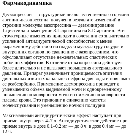
Фармакодинамика
Десмопрессин — структурный аналог естественного гормона
аргинин-вазопрессина, получен в результате изменений в
строении молекулы вазопрессина — дезаминирование
1‑цистеина и замещение 8-L-аргинина на 8-D-аргинин. Эти
структурные изменения приводят в сочетании со значительно
усиленной антидиуретической способностью к менее
выраженному действию на гладкую мускулатуру сосудов и
внутренних органов по сравнению с вазопрессином, что
обусловливает отсутствие нежелательных спастических
побочных эффектов. В отличие от вазопрессина действует
более длительно и не вызывает повышения артериального
давления. Препарат увеличивает проницаемость эпителия
дистальных извитых канальцев нефрона для воды и повышает
ее реабсорбцию. Применение десмопрессина приводит к
уменьшению объема выделяемой мочи и одновременному
повышению осмолярности мочи и снижению осмолярности
плазмы крови. Это приводит к снижению частоты
мочеиспускания и уменьшению ночной полиурии.
Максимальный антидиуретический эффект наступает при
приеме внутрь через 4–7 ч. Антидиуретическое действие при
приеме внутрь в дозе 0,1–0,2 мг — до 8 ч, в дозе 0,4 мг — до
12 ч.