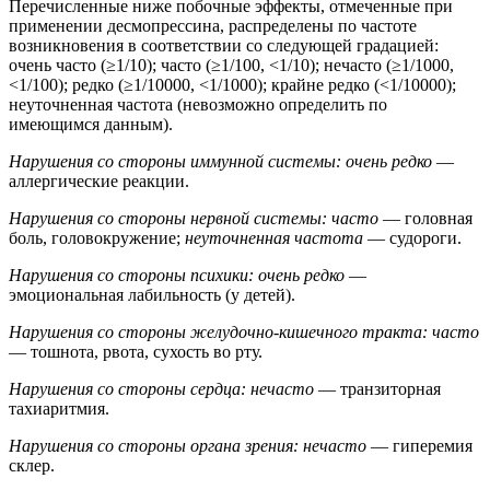
Перечисленные ниже побочные эффекты, отмеченные при
применении десмопрессина, распределены по частоте
возникновения в соответствии со следующей градацией:
очень часто (≥1/10); часто (≥1/100, <1/10); нечасто (≥1/1000,
<1/100); редко (≥1/10000, <1/1000); крайне редко (<1/10000);
неуточненная частота (невозможно определить по
имеющимся данным).
Нарушения со стороны иммунной системы: очень редко
—
аллергические реакции.
Нарушения со стороны нервной системы: часто
— головная
боль, головокружение;
неуточненная частота
— судороги.
Нарушения со стороны психики: очень редко
—
эмоциональная лабильность (у детей).
Нарушения со стороны желудочно-кишечного тракта: часто
— тошнота, рвота, сухость во рту.
Нарушения со стороны сердца: нечасто
— транзиторная
тахиаритмия.
Нарушения со стороны органа зрения: нечасто
— гиперемия
склер.