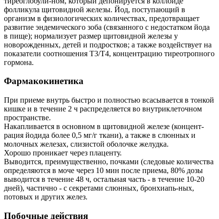
тиреоглобули-ном, который депонируется в коллоиде
фолликула щитовидной железы. Йод, поступающий в
организм в физиологических количествах, предотвращает
развитие эндемического зоба (связанного с недостатком йода
в пище); нормализует размер щитовидной железы у
новорожденных, детей и подростков; а также воздействует на
показатели соотношения Т3/Т4, концентрацию тиреотропного
гормона.
Фармакокинетика
При приеме внутрь быстро и полностью всасывается в тонкой
кишке и в течение 2 ч распределяется во внутриклеточном
пространстве.
Накапливается в основном в щитовидной железе (концент-
рация йодида более 0,5 мг/г ткани), а также в слюнных и
молочных железах, слизистой оболочке желудка.
Хорошо проникает через плаценту.
Выводится, преимущественно, почками (следовые количества
определяются в моче через 10 мин после приема, 80% дозы
выводится в течение 48 ч, остальная часть - в течение 10-20
дней), частично - с секретами слюнных, бронхиапь-ных,
потовых и других желез.
Побочные действия