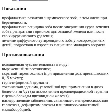
Показания
профилактика развития эндемического зоба, в том числе при
беременности;
профилактика рецидива зоба после завершения курса лечения
зоба препаратами гормонов щитовидной железы или после
его хирургического удаления;
лечение диффузного эутиреоидного зоба у новорожденных,
детей, подростков и взрослых пациентов молодого возраста.
Противопоказания
повышенная чувствительность к иоду;
выраженный тиреотоксикоз;
скрытый тиреотоксикоз (при применении доз, превышающих
0,15 мг/сут);
герпетиформный дерматит;
токсическая аденома, узловой зоб при применении в дозах
более 0,3 мг/сут (за исключением предоперационной терапии
с целью блокады щитовидной железы);
наследственные заболевания, связанные с непереносимостью
галактозы, дефицитом лактазы или глюкозо-галактозной
мальабсорбцией.