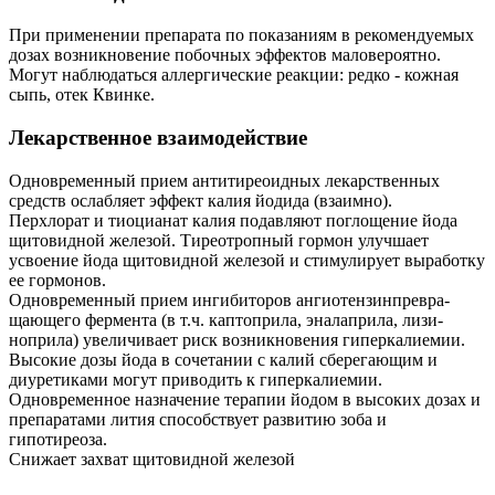
При применении препарата по показаниям в рекомендуемых
дозах возникновение побочных эффектов маловероятно.
Могут наблюдаться аллергические реакции: редко - кожная
сыпь, отек Квинке.
Лекарственное взаимодействие
Одновременный прием антитиреоидных лекарственных
средств ослабляет эффект калия йодида (взаимно).
Перхлорат и тиоцианат калия подавляют поглощение йода
щитовидной железой. Тиреотропный гормон улучшает
усвоение йода щитовидной железой и стимулирует выработку
ее гормонов.
Одновременный прием ингибиторов ангиотензинпревра-
щающего фермента (в т.ч. каптоприла, эналаприла, лизи-
ноприла) увеличивает риск возникновения гиперкалиемии.
Высокие дозы йода в сочетании с калий сберегающим и
диуретиками могут приводить к гиперкалиемии.
Одновременное назначение терапии йодом в высоких дозах и
препаратами лития способствует развитию зоба и
гипотиреоза.
Снижает захват щитовидной железой