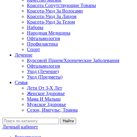
Красота Сопутствующие Товары
Красота-Уход За Волосами
Красота-Уход За Лицом
Красота-Уход За Телом
Наборы
Народная Медицина
Офтальмология
Профилактика
Спорт
Лечение
Курсовой Прием/Хронические Заболевания
Офтальмология
Уход (Лечение)
Уход (Предметы)
Семья
Дети От 3-Х Лет
Женское Здоровье
Мама И Малыш
Мужское Здоровье
Сезон, Импульс, Травма
Найти
Личный кабинет