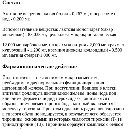
Состав
Активное вещество: калия йодид - 0,262 мг, в пересчете на
йод - 0,200 мг.
Вспомогательные вещества: лактозы моногидрат (сахар
молочный) - 83,038 мг, целлюлоза микрокристаллическая -
12.000 мг, карбокси метил крахмал натрия - 2,000 мг, крахмал
кукурузный - 1,200 мг, кремния диоксид коллоидный - 0,500
мг, магния стеарат-1,000 мг.
Фармакологическое действие
Йод относится к незаменимым микроэлементам,
необходимым для нормального функционирования
щитовидной железы. При поступлении йодидов в клетки
эпителия фолликула щитовидной железы, ионы йода под
влиянием фермента йодид-пероксидазы, окисляются с
образованием элементарного йода, который включается в
молекулу тирозина. При этом одна часть радикалов тирозина
в тиреогл обули не йодируется, в результате чего образуется
тиронины, основными из которых являются тироксин (Т4) и
трийодтиронин (Т3). Тиронины образуют комплекс с белком