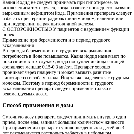
Калия Йодид не следует принимать при гипотиреозе, за
исключением тех случаев, когда развитие последнего вызвано
выраженным дефицитом йода. Применения препарата следует
избегать при терапии радиоактивным йодом, наличии или
при подозрении на рак щитовидной железы.
С ОСТОРОЖНОСТЬЮ У пациентов с нарушением функции
почек.
Применение при беременности и в период грудного
вскармливания
В периоды беременности и грудного вскармливания
потребность в йоде повышается. Калия йодид назначают по
показаниям в тех случаях, когда поступление йода с пищей
составляет меньше 0,15-0,3 мг/сут. Препарат хорошо
проникает через плаценту и может вызвать развитие
гипотиреоза и зоба у плода. Йод также выделяется с грудным
молоком. Поэтому в период беременности и грудного
вскармливания препарат следует применять только в
рекомендуемых дозах.
Способ применения и дозы
Суточную дозу препарата следует принимать внутрь в один
прием, после еды, запивая большим количеством жидкости.
При применении препарата у новорожденных и детей до 3
лет рекомендуется растворить таблетку в небольшом