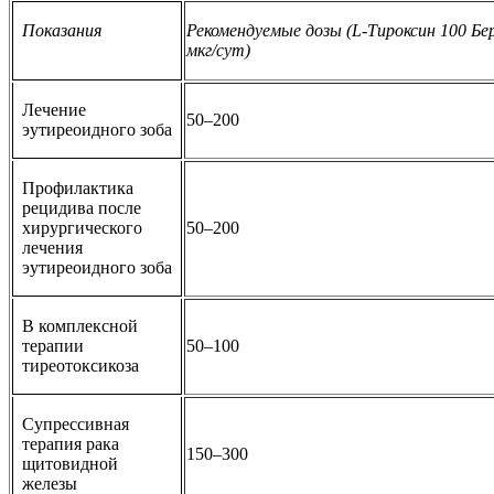
Показания
Рекомендуемые дозы (L-Тироксин 100 Бе
мкг/сут)
Лечение
50–200
эутиреоидного зоба
Профилактика
рецидива после
хирургического
50–200
лечения
эутиреоидного зоба
В комплексной
терапии
50–100
тиреотоксикоза
Супрессивная
терапия рака
150–300
щитовидной
железы