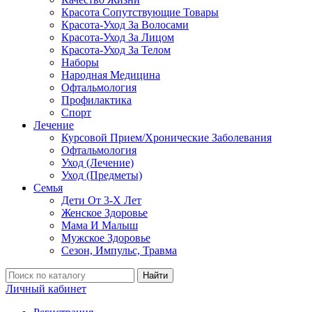
Красота Сопутствующие Товары
Красота-Уход За Волосами
Красота-Уход За Лицом
Красота-Уход За Телом
Наборы
Народная Медицина
Офтальмология
Профилактика
Спорт
Лечение
Курсовой Прием/Хронические Заболевания
Офтальмология
Уход (Лечение)
Уход (Предметы)
Семья
Дети От 3-Х Лет
Женское Здоровье
Мама И Малыш
Мужское Здоровье
Сезон, Импульс, Травма
Найти
Личный кабинет