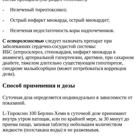
- Нелеченый тиреотоксикоз;
- Острый инфаркт миокарда, острый миокардит;
- Нелеченая недостаточность коры надпочечников.
С осторожностью
следует назначать препарат при
заболеваниях сердечно-сосудистой системы:
ИБС (атеросклероз, стенокардия, инфаркт миокарда в
анамнезе), артериальной гипертензии, аритмии, при сахарном
диабете, тяжелом длительно существующем гипотиреозе,
синдроме мальабсорбции (может потребоваться коррекция
дозы).
Способ применения и дозы
Суточная доза определяется индивидуально в зависимости от
показаний.
L-Тироксин 100 Берлин-Хеми в суточной дозе принимают
внутрь утром натощак, или по крайней мере, за 30 минут до
приема пищи, запивая таблетку небольшим количеством
жидкости (полстакана воды) и не разжевывая.