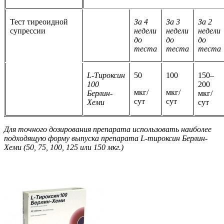
Тест тиреоидной
За 4
За 3
За 2
супрессии
недели
недели
недели
до
до
до
теста
теста
теста
L‑Тироксин
50
100
150–
100
200
мкг/
мкг/
Берлин-
мкг/
сут
сут
Хеми
сут
Для точного дозирования препарата использовать наиболее
подходящую форму выпуска препарата L‑тироксин Берлин-
Хеми (50, 75, 100, 125 или 150 мкг.)