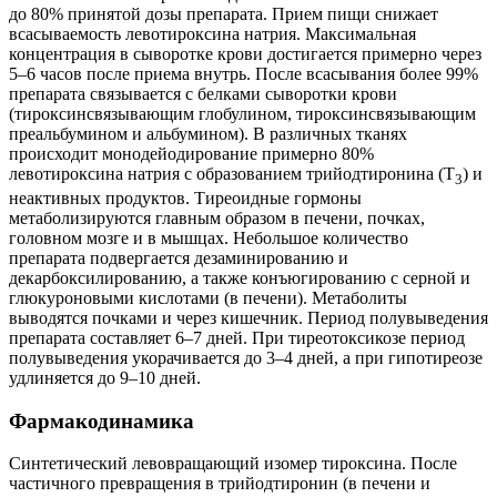
до 80% принятой дозы препарата. Прием пищи снижает
всасываемость левотироксина натрия. Максимальная
концентрация в сыворотке крови достигается примерно через
5–6 часов после приема внутрь. После всасывания более 99%
препарата связывается с белками сыворотки крови
(тироксинсвязывающим глобулином, тироксинсвязывающим
преальбумином и альбумином). В различных тканях
происходит монодейодирование примерно 80%
левотироксина натрия с образованием трийодтиронина (Т
) и
3
неактивных продуктов. Тиреоидные гормоны
метаболизируются главным образом в печени, почках,
головном мозге и в мышцах. Небольшое количество
препарата подвергается дезаминированию и
декарбоксилированию, а также конъюгированию с серной и
глюкуроновыми кислотами (в печени). Метаболиты
выводятся почками и через кишечник. Период полувыведения
препарата составляет 6–7 дней. При тиреотоксикозе период
полувыведения укорачивается до 3–4 дней, а при гипотиреозе
удлиняется до 9–10 дней.
Фармакодинамика
Синтетический левовращающий изомер тироксина. После
частичного превращения в трийодтиронин (в печени и