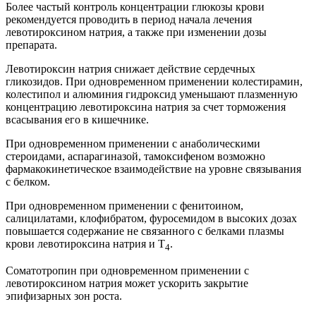
Более частый контроль концентрации глюкозы крови
рекомендуется проводить в период начала лечения
левотироксином натрия, а также при изменении дозы
препарата.
Левотироксин натрия снижает действие сердечных
гликозидов. При одновременном применении колестирамин,
колестипол и алюминия гидроксид уменьшают плазменную
концентрацию левотироксина натрия за счет торможения
всасывания его в кишечнике.
При одновременном применении с анаболическими
стероидами, аспарагиназой, тамоксифеном возможно
фармакокинетическое взаимодействие на уровне связывания
с белком.
При одновременном применении с фенитоином,
салицилатами, клофибратом, фуросемидом в высоких дозах
повышается содержание не связанного с белками плазмы
крови левотироксина натрия и Т
.
4
Соматотропин при одновременном применении с
левотироксином натрия может ускорить закрытие
эпифизарных зон роста.