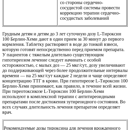
со стороны сердечно-
сосудистой системы провести
коррекцию терапии сердечно-
сосудистых заболеваний
Грудным детям и детям до 3 лет суточную дозу L-Тироксин
100 Берлин-Хеми дают в один прием за 30 минут до первого
кормления. Таблетку растворяют в воде до тонкой взвеси,
которую готовят непосредственно перед приемом препарата.
У пациентов с тяжелым длительно существующим
гипотиреозом лечение следует начинать с особой
осторожностью, с малых доз — 25 мкг/сут, дозу увеличивают
до поддерживающей через более продолжительные интервалы
времени — на 25 мкг/сут каждые 2 недели и чаще определяют
концентрацию ТТГ в крови. При гипотиреозе L‑Тироксин 100
Берлин-Хеми принимают, как правило, в течение всей жизни.
При тиреотоксикозе L‑Тироксин 100 Берлин-Хеми
используют в комплексной терапии с антитиреоидными
препаратами после достижения эутиреоидного состояния. Во
всех случаях длительность лечения препаратом определяет
врач.
Рекомендуемые дозы тироксина для лечения врожденного