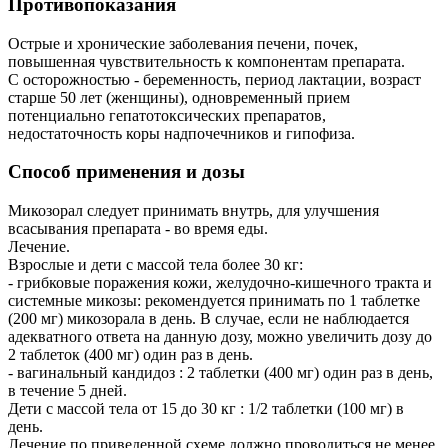
Противопоказания
Острые и хронические заболевания печени, почек,
повышенная чувствительность к компонентам препарата.
С осторожностью - беременность, период лактации, возраст
старше 50 лет (женщины), одновременный прием
потенциально гепатотоксических препаратов,
недостаточность коры надпочечников и гипофиза.
Способ применения и дозы
Микозорал следует принимать внутрь, для улучшения
всасывания препарата - во время еды.
Лечение.
Взрослые и дети с массой тела более 30 кг:
- грибковые поражения кожи, желудочно-кишечного тракта и
системные микозы: рекомендуется принимать по 1 таблетке
(200 мг) микозорала в день. В случае, если не наблюдается
адекватного ответа на данную дозу, можно увеличить дозу до
2 таблеток (400 мг) один раз в день.
- вагинальный кандидоз : 2 таблетки (400 мг) один раз в день,
в течение 5 дней.
Дети с массой тела от 15 до 30 кг : 1/2 таблетки (100 мг) в
день.
Лечение по приведенной схеме должно проводиться не менее