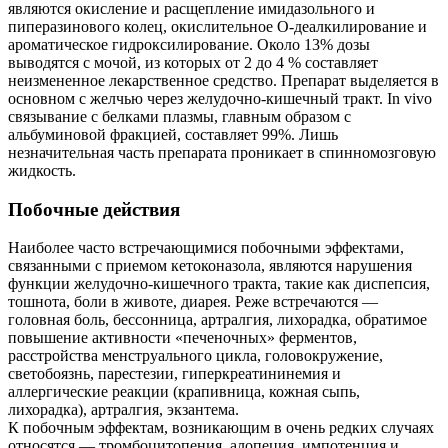
являются окисление и расщепление имидазольного и
пиперазинового колец, окислительное O-деалкилирование и
ароматическое гидроксилирование. Около 13% дозы
выводятся с мочой, из которых от 2 до 4 % составляет
неизмененное лекарственное средство. Препарат выделяется в
основном с желчью через желудочно-кишечный тракт. In vivo
связывание с белками плазмы, главным образом с
альбуминовой фракцией, составляет 99%. Лишь
незначительная часть препарата проникает в спинномозговую
жидкость.
Побочные действия
Наиболее часто встречающимися побочными эффектами,
связанными с приемом кетоконазола, являются нарушения
функции желудочно-кишечного тракта, такие как диспепсия,
тошнота, боли в животе, диарея. Реже встречаются —
головная боль, бессонница, артралгия, лихорадка, обратимое
повышение активности «печеночных» ферментов,
расстройства менструального цикла, головокружение,
светобоязнь, парестезии, гиперкреатининемия и
аллергические реакции (крапивница, кожная сыпь,
лихорадка), артралгия, экзантема.
К побочным эффектам, возникающим в очень редких случаях
относятся — тромбоцитопения, алопеция, импотенция и