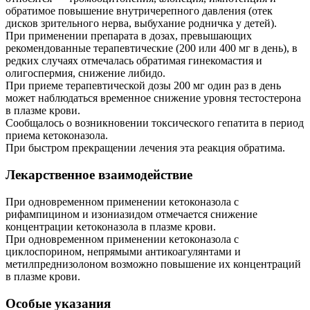
обратимое повышение внутричерепного давления (отек
дисков зрительного нерва, выбухание родничка у детей).
При применении препарата в дозах, превышающих
рекомендованные терапевтические (200 или 400 мг в день), в
редких случаях отмечалась обратимая гинекомастия и
олигоспермия, снижение либидо.
При приеме терапевтической дозы 200 мг один раз в день
может наблюдаться временное снижение уровня тестостерона
в плазме крови.
Сообщалось о возникновении токсического гепатита в период
приема кетоконазола.
При быстром прекращении лечения эта реакция обратима.
Лекарственное взаимодействие
При одновременном применении кетоконазола с
рифампицином и изониазидом отмечается снижение
концентрации кетоконазола в плазме крови.
При одновременном применении кетоконазола с
циклоспорином, непрямыми антикоагулянтами и
метилпреднизолоном возможно повышение их концентраций
в плазме крови.
Особые указания