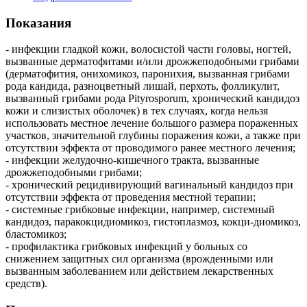
Показания
- инфекции гладкой кожи, волосистой части головы, ногтей,
вызванные дерматофитами и/или дрожжеподобными грибами
(дерматофития, онихомикоз, паронихия, вызванная грибами
рода кандида, разноцветный лишай, перхоть, фолликулит,
вызванный грибами рода Pityrosporum, хронический кандидоз
кожи и слизистых оболочек) в тех случаях, когда нельзя
использовать местное лечение большого размера пораженных
участков, значительной глубины поражения кожи, а также при
отсутствии эффекта от проводимого ранее местного лечения;
- инфекции желудочно-кишечного тракта, вызванные
дрожжеподобными грибами;
- хронический рецидивирующий вагинальный кандидоз при
отсутствии эффекта от проведения местной терапии;
- системные грибковые инфекции, например, системный
кандидоз, паракокцидиомикоз, гистоплазмоз, кокци-диомикоз,
бластомикоз;
- профилактика грибковых инфекций у больных со
снижением защитных сил организма (врожденными или
вызванным заболеванием или действием лекарственных
средств).