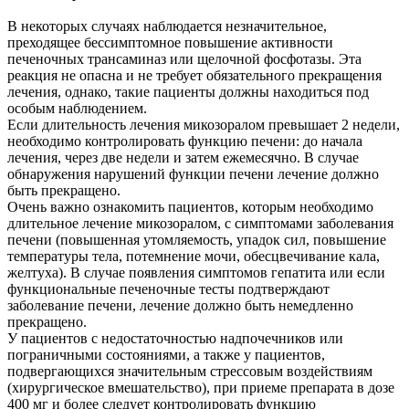
В некоторых случаях наблюдается незначительное,
преходящее бессимптомное повышение активности
печеночных трансаминаз или щелочной фосфотазы. Эта
реакция не опасна и не требует обязательного прекращения
лечения, однако, такие пациенты должны находиться под
особым наблюдением.
Если длительность лечения микозоралом превышает 2 недели,
необходимо контролировать функцию печени: до начала
лечения, через две недели и затем ежемесячно. В случае
обнаружения нарушений функции печени лечение должно
быть прекращено.
Очень важно ознакомить пациентов, которым необходимо
длительное лечение микозоралом, с симптомами заболевания
печени (повышенная утомляемость, упадок сил, повышение
температуры тела, потемнение мочи, обесцвечивание кала,
желтуха). В случае появления симптомов гепатита или если
функциональные печеночные тесты подтверждают
заболевание печени, лечение должно быть немедленно
прекращено.
У пациентов с недостаточностью надпочечников или
пограничными состояниями, а также у пациентов,
подвергающихся значительным стрессовым воздействиям
(хирургическое вмешательство), при приеме препарата в дозе
400 мг и более следует контролировать функцию