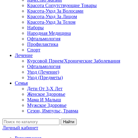
Красота Сопутствующие Товары
Красота-Уход За Волосами
Красота-Уход За Лицом
Красота-Уход За Телом
Наборы
Народная Медицина
Офтальмология
Профилактика
Спорт
Лечение
Курсовой Прием/Хронические Заболевания
Офтальмология
Уход (Лечение)
Уход (Предметы)
Семья
Дети От 3-Х Лет
Женское Здоровье
Мама И Малыш
Мужское Здоровье
Сезон, Импульс, Травма
Найти
Личный кабинет