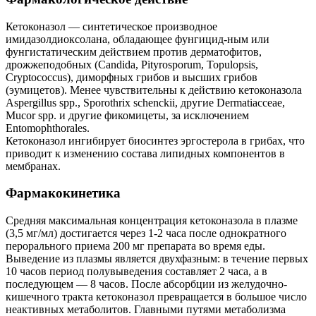
Кетоконазол — синтетическое производное
имидазолдиоксолана, обладающее фунгицид-ным или
фунгистатическим действием против дерматофитов,
дрожжеподобных (Candida, Pityrosporum, Topulopsis,
Cryptococcus), диморфных грибов и высших грибов
(эумицетов). Менее чувствительны к действию кетоконазола
Aspergillus spp., Sporothrix schenckii, другие Dermatiacceae,
Mucor spp. и другие фикомицеты, за исключением
Entomophthorales.
Кетоконазол ингибирует биосинтез эргостерола в грибах, что
приводит к изменению состава липидных компонентов в
мембранах.
Фармакокинетика
Средняя максимальная концентрация кетоконазола в плазме
(3,5 мг/мл) достигается через 1-2 часа после однократного
перорального приема 200 мг препарата во время еды.
Выведение из плазмы является двухфазным: в течение первых
10 часов период полувыведения составляет 2 часа, а в
последующем — 8 часов. После абсорбции из желудочно-
кишечного тракта кетоконазол превращается в большое число
неактивных метаболитов. Главными путями метаболизма