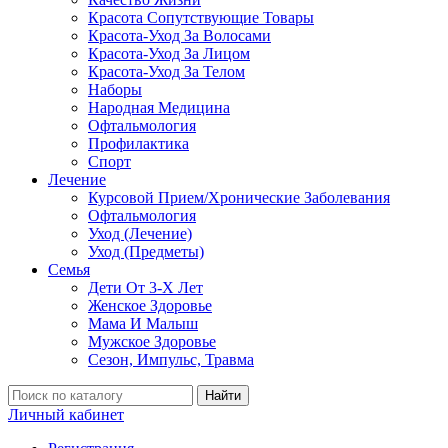
Красота Сопутствующие Товары
Красота-Уход За Волосами
Красота-Уход За Лицом
Красота-Уход За Телом
Наборы
Народная Медицина
Офтальмология
Профилактика
Спорт
Лечение
Курсовой Прием/Хронические Заболевания
Офтальмология
Уход (Лечение)
Уход (Предметы)
Семья
Дети От 3-Х Лет
Женское Здоровье
Мама И Малыш
Мужское Здоровье
Сезон, Импульс, Травма
Найти
Личный кабинет