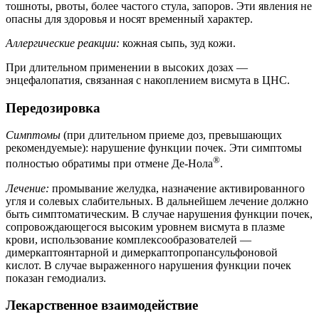
тошноты, рвоты, более частого стула, запоров. Эти явления не
опасны для здоровья и носят временный характер.
Аллергические реакции:
кожная сыпь, зуд кожи.
При длительном применении в высоких дозах —
энцефалопатия, связанная с накоплением висмута в ЦНС.
Передозировка
Симптомы
(при длительном приеме доз, превышающих
рекомендуемые): нарушение функции почек. Эти симптомы
®
полностью обратимы при отмене Де-Нола
.
Лечение:
промывание желудка, назначение активированного
угля и солевых слабительных. В дальнейшем лечение должно
быть симптоматическим. В случае нарушения функции почек,
сопровождающегося высоким уровнем висмута в плазме
крови, использование комплексообразователей —
димеркаптоянтарной и димеркаптопропансульфоновой
кислот. В случае выраженного нарушения функции почек
показан гемодиализ.
Лекарственное взаимодействие