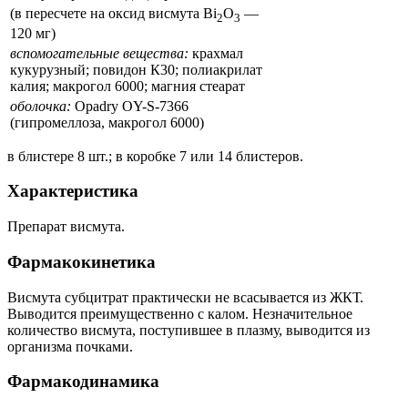
(в пересчете на оксид висмута Вi
О
—
2
3
120 мг)
вспомогательные вещества:
крахмал
кукурузный; повидон К30; полиакрилат
калия; макрогол 6000; магния стеарат
оболочка:
Opadry OY-S-7366
(гипромеллоза, макрогол 6000)
в блистере 8 шт.; в коробке 7 или 14 блистеров.
Характеристика
Препарат висмута.
Фармакокинетика
Висмута субцитрат практически не всасывается из ЖКТ.
Выводится преимущественно с калом. Незначительное
количество висмута, поступившее в плазму, выводится из
организма почками.
Фармакодинамика