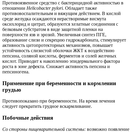
Противоязвенное средство с бактерицидной активностью в
отношении
Helicobacter pylori.
Обладает также
противовоспалительным и вяжущим действием. В кислой
среде желудка осаждаются нерастворимые висмута
оксихлорид и цитрат, образуются хелатные соединения с
белковым субстратом в виде защитной пленки на
поверхности язв и эрозий. Увеличивая синтез ПГЕ,
образование слизи и секрецию гидрокарбоната, стимулирует
активность цитопротекторных механизмов, повышает
устойчивость слизистой оболочки ЖКТ к воздействию
пепсина, соляной кислоты, ферментов и солей желчных
кислот. Приводит к накоплению эпидермального фактора
роста в зоне дефекта. Снижает активность пепсина и
пепсиногена.
Применение при беременности и кормлении
грудью
Противопоказано при беременности. На время лечения
следует прекратить грудное вскармливание.
Побочные действия
Со стороны пищеварительной системы:
возможно появление