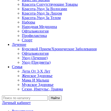
Красота Сопутствующие Товары
Красота-Уход За Волосами
Красота-Уход За Лицом
Красота-Уход За Телом
Наборы
Народная Медицина
Офтальмология
Профилактика
Спорт
Лечение
Курсовой Прием/Хронические Заболевания
Офтальмология
Уход (Лечение)
Уход (Предметы)
Семья
Дети От 3-Х Лет
Женское Здоровье
Мама И Малыш
Мужское Здоровье
Сезон, Импульс, Травма
Найти
Личный кабинет