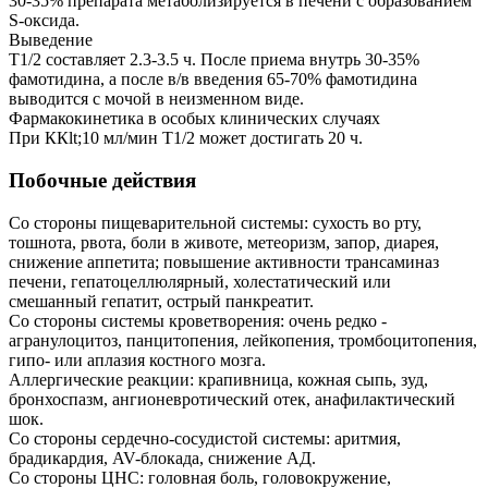
30-35% препарата метаболизируется в печени с образованием
S-оксида.
Выведение
T1/2 составляет 2.3-3.5 ч. После приема внутрь 30-35%
фамотидина, а после в/в введения 65-70% фамотидина
выводится с мочой в неизменном виде.
Фармакокинетика в особых клинических случаях
При ККlt;10 мл/мин T1/2 может достигать 20 ч.
Побочные действия
Со стороны пищеварительной системы: сухость во рту,
тошнота, рвота, боли в животе, метеоризм, запор, диарея,
снижение аппетита; повышение активности трансаминаз
печени, гепатоцеллюлярный, холестатический или
смешанный гепатит, острый панкреатит.
Со стороны системы кроветворения: очень редко -
агранулоцитоз, панцитопения, лейкопения, тромбоцитопения,
гипо- или аплазия костного мозга.
Аллергические реакции: крапивница, кожная сыпь, зуд,
бронхоспазм, ангионевротический отек, анафилактический
шок.
Со стороны сердечно-сосудистой системы: аритмия,
брадикардия, AV-блокада, снижение АД.
Со стороны ЦНС: головная боль, головокружение,