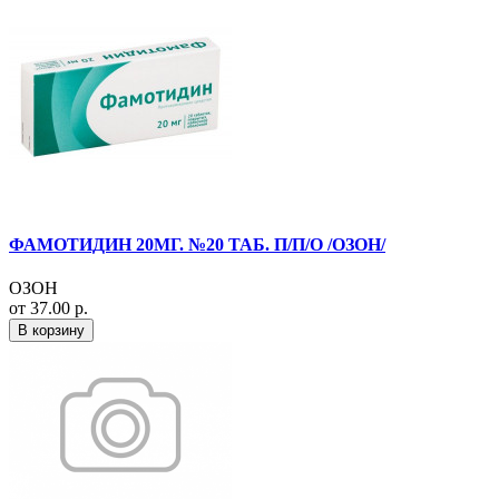
ФАМОТИДИН 20МГ. №20 ТАБ. П/П/О /ОЗОН/
ОЗОН
от 37.00 р.
В корзину