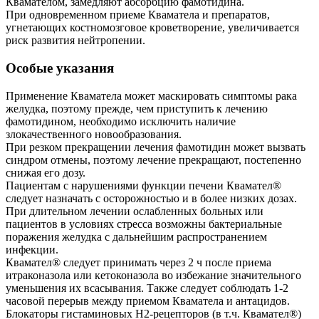
Квамателом, замедляют абсорбцию фамотидина.
При одновременном приеме Кваматела и препаратов,
угнетающих костномозговое кроветворение, увеличивается
риск развития нейтропении.
Особые указания
Применение Кваматела может маскировать симптомы рака
желудка, поэтому прежде, чем приступить к лечению
фамотидином, необходимо исключить наличие
злокачественного новообразования.
При резком прекращении лечения фамотидин может вызвать
синдром отмены, поэтому лечение прекращают, постепенно
снижая его дозу.
Пациентам с нарушениями функции печени Квамател®
следует назначать с осторожностью и в более низких дозах.
При длительном лечении ослабленных больных или
пациентов в условиях стресса возможны бактериальные
поражения желудка с дальнейшим распространением
инфекции.
Квамател® следует принимать через 2 ч после приема
итраконазола или кетоконазола во избежание значительного
уменьшения их всасывания. Также следует соблюдать 1-2
часовой перерыв между приемом Кваматела и антацидов.
Блокаторы гистаминовых H2-рецепторов (в т.ч. Квамател®)