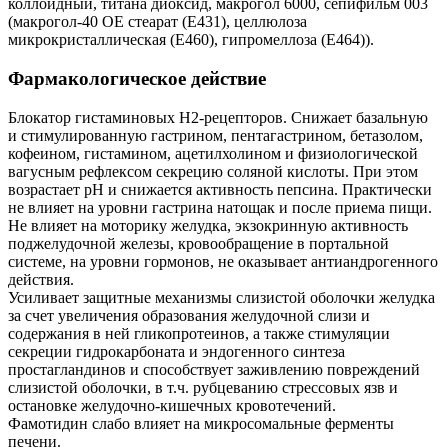
коллоидный, титана диоксид, макрогол 6000, сепифильм 003
(макрогол-40 ОЕ стеарат (Е431), целлюлоза
микрокристаллическая (Е460), гипромеллоза (Е464)).
Фармакологическое действие
Блокатор гистаминовых H2-рецепторов. Снижает базальную
и стимулированную гастрином, пентагастрином, бетазолом,
кофеином, гистамином, ацетилхолином и физиологической
вагусным рефлексом секрецию соляной кислоты. При этом
возрастает рН и снижается активность пепсина. Практически
не влияет на уровни гастрина натощак и после приема пищи.
Не влияет на моторику желудка, экзокринную активность
поджелудочной железы, кровообращение в портальной
системе, на уровни гормонов, не оказывает антиандрогенного
действия.
Усиливает защитные механизмы слизистой оболочки желудка
за счет увеличения образования желудочной слизи и
содержания в ней гликопротеинов, а также стимуляции
секреции гидрокарбоната и эндогенного синтеза
простагландинов и способствует заживлению повреждений
слизистой оболочки, в т.ч. рубцеванию стрессовых язв и
остановке желудочно-кишечных кровотечений.
Фамотидин слабо влияет на микросомальные ферменты
печени.