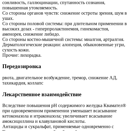
сонливость, галлюцинации, спутанность сознания,
повышенная утомляемость.
Со стороны органов чувств: снижение остроты зрения, шум в
ушах.
Со стороны половой системы: при длительном применении в
высоких дозах - гиперпролактинемия, гинекомастия,
аменорея, снижение либидо.
Со стороны костно-мышечной системы: миалгия, артралгия.
Дерматологические реакции: алопеция, обыкновенные угри,
сухость кожи.
Прочие: лихорадка.
Передозировка
рвота, двигательное возбуждение, тремор, снижение АД,
тахикардия, коллапс
Лекарственное взаимодействие
Вследствие повышения рН содержимого желудка Квамател®
при одновременном применении уменьшает всасывание
кетоконазола и итраконазола; увеличивает всасывание
амоксициллина и клавулановой кислоты.
Антациды и сукральфат, применяемые одновременно с