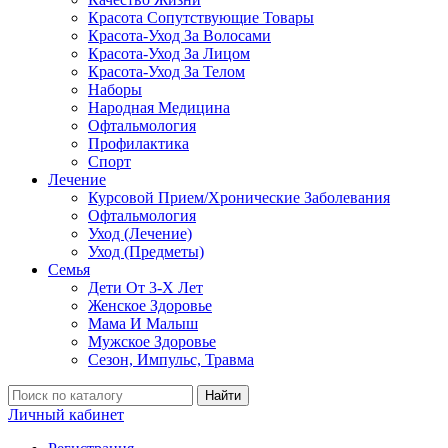
Красота Сопутствующие Товары
Красота-Уход За Волосами
Красота-Уход За Лицом
Красота-Уход За Телом
Наборы
Народная Медицина
Офтальмология
Профилактика
Спорт
Лечение
Курсовой Прием/Хронические Заболевания
Офтальмология
Уход (Лечение)
Уход (Предметы)
Семья
Дети От 3-Х Лет
Женское Здоровье
Мама И Малыш
Мужское Здоровье
Сезон, Импульс, Травма
Найти
Личный кабинет