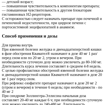
— детский возраст;
— повышенная чувствительность к компонентам препарата;
— повышенная чувствительность к другим блокаторам
гистаминовых H2-рецепторов.
С осторожностью следует назначать препарат при почечной и
печеночной недостаточности, при циррозе печени с
портосистемной энцефалопатией в анамнезе.
Способ применения и дозы
Для приема внутрь
При язвенной болезни желудка и двенадцатиперстной кишки
в фазе обострения Квамател® назначают в дозе 40 мг 1 раз/
перед сном или по 20 мг 2, утром и вечером. При
необходимости суточную дозу можно увеличить до 80-160 мг.
Длительность курса лечения составляет в среднем 4-8 недель.
С целью профилактики обострений язвенной болезни желудка
и двенадцатиперстной кишки Квамател® назначают в дозе 20
мг 1 раз/ перед сном.
При рефлюкс-эзофагите препарат назначают в дозе 20 мг 2
(утром и вечером) в течение 6 недель; при необходимости - по
40 мг 2
При синдроме Золлингера-Эллисона начальная доза
составляет 20-40 мг каждые 6 ч; при необходимости суточную
дозу можно увеличить до 240-480 мг. Длительность