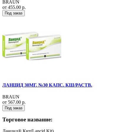
BRAUN
от 455.00 р.
Под заказ
ЛАНЦИД 30МГ. №30 КАПС. КШ/РАСТВ.
BRAUN
от 567.00 р.
Под заказ
Торговое название:
Ланцид® Кит(Lancid Kit)