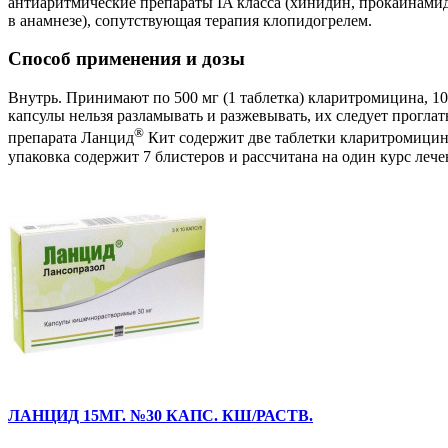
антиаритмические препараты IA класса (хинидин, прокаинамид) 
в анамнезе), сопутствующая терапия клопидогрелем.
Способ применения и дозы
Внутрь. Принимают по 500 мг (1 таблетка) кларитромицина, 100
капсулы нельзя разламывать и разжевывать, их следует прогла
®
препарата Ланцид
Кит содержит две таблетки кларитромицина 
упаковка содержит 7 блистеров и рассчитана на один курс лече
ЛАНЦИД 15МГ. №30 КАПС. КШ/РАСТВ.