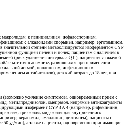
к макролидам, к пенициллинам, цефалоспоринам,
фенадином; с алкалоидами спорыньи, например, эрготамином,
 в значительной степени метаболизируются изоферментом CYP
арушенной функцией печени и почек; пациентам с наличием в
емией (риск удлинения интервала QT ); пациентам с тяжелой
хой/гепатитом в анамнезе, развившихся при применении
онхиальной астмой, поллинозом, инфекционным
именением антибиотиков), детский возраст до 18 лет, при
vis (возможно усиление симптомов), одновременный прием с
мид, метилпреднизолон, омепразол, непрямые антикоагулянты
дуцирующими изофермент CYP 3 A 4 (например, рифампицин,
празолам, триазолам, мидазолам для внутривенного
апример, верапамил, амлодипин, дилтиазем); пациенты с
е 50 уд/мин), а также пациенты, одновременно принимающие