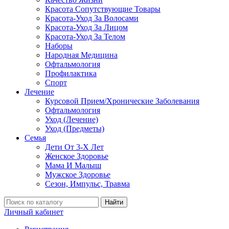
Красота Сопутствующие Товары
Красота-Уход За Волосами
Красота-Уход За Лицом
Красота-Уход За Телом
Наборы
Народная Медицина
Офтальмология
Профилактика
Спорт
Лечение
Курсовой Прием/Хронические Заболевания
Офтальмология
Уход (Лечение)
Уход (Предметы)
Семья
Дети От 3-Х Лет
Женское Здоровье
Мама И Малыш
Мужское Здоровье
Сезон, Импульс, Травма
Найти
Личный кабинет