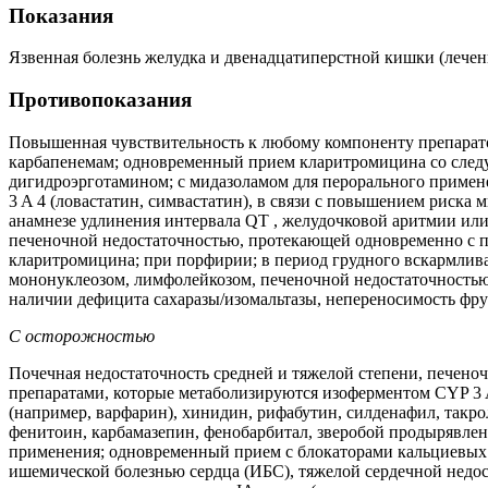
Показания
Язвенная болезнь желудка и двенадцатиперстной кишки (лечение
Противопоказания
Повышенная чувствительность к любому компоненту препарато
карбапенемам; одновременный прием кларитромицина со следу
дигидроэрготамином; с мидазоламом для перорального примен
3 A 4 (ловастатин, симвастатин), в связи с повышением риска
анамнезе удлинения интервала QT , желудочковой аритмии или
печеночной недостаточностью, протекающей одновременно с п
кларитромицина; при порфирии; в период грудного вскармлив
мононуклеозом, лимфолейкозом, печеночной недостаточностью,
наличии дефицита сахаразы/изомальтазы, непереносимость фру
С осторожностью
Почечная недостаточность средней и тяжелой степени, печеноч
препаратами, которые метаболизируются изоферментом CYP 3 A
(например, варфарин), хинидин, рифабутин, силденафил, так
фенитоин, карбамазепин, фенобарбитал, зверобой продырявлен
применения; одновременный прием с блокаторами кальциевых 
ишемической болезнью сердца (ИБС), тяжелой сердечной недо