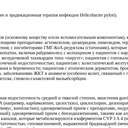
 и эрадикационная терапия инфекции Helicobacter pylori).
в (основному веществу и/или вспомогательным компонентам), 
ющими препаратами: астемизолом, цизапридом, пимозидом, тер
ения; с ингибиторами ГМГ-КоА-редуктазы (статинами), которые
 миопатии, включая рабдомиолиз; с колхицином у пациентов с н
 желудочковой тахикардии типа «пируэт»; пациентам с гипокали
очечной недостаточностью; пациентам с холестатической желту
ания и беременности; пациентам с атопическим дерматитом, бр
 заболеваниями ЖКТ в анамнезе (особенно колит, связанный с пр
ктозы, глюкозо-галактозной мальабсорбции.
ная недостаточность средней и тяжелой степени, миастения gra
 (например, карбамазепин, цилостазол, циклоспорин, дизопира
ролимус, винбластин); одновременный прием с препаратами, ин
ный); одновременный прием с бензодиазепинами, такими как ал
каналов, которые метаболизируются изоферментом CYP 3 A 4 (н
статочностью, гипомагниемией, выраженной брадикардией (мене