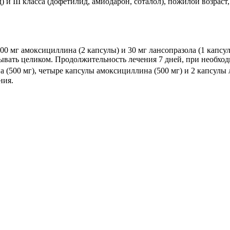
и III класса (дофетилид, амиодарон, соталол), пожилой возраст,
0 мг амоксициллина (2 капсулы) и 30 мг лансопразола (1 капсула
тывать целиком. Продолжительность лечения 7 дней, при необхо
(500 мг), четыре капсулы амоксициллина (500 мг) и 2 капсулы л
ния.