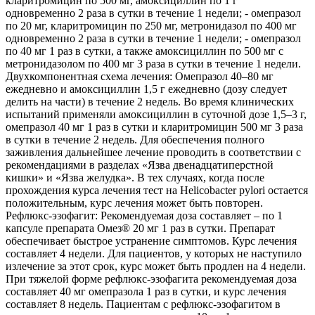
кларитромицин по 500 мг, амоксициллин по 1 г
одновременно 2 раза в сутки в течение 1 недели; - омепразол
по 20 мг, кларитромицин по 250 мг, метронидазол по 400 мг
одновременно 2 раза в сутки в течение 1 недели; - омепразол
по 40 мг 1 раз в сутки, а также амоксициллин по 500 мг с
метронидазолом по 400 мг 3 раза в сутки в течение 1 недели.
Двухкомпонентная схема лечения: Омепразол 40–80 мг
ежедневно и амоксициллин 1,5 г ежедневно (дозу следует
делить на части) в течение 2 недель. Во время клинических
испытаний применяли амоксициллин в суточной дозе 1,5–3 г,
омепразол 40 мг 1 раз в сутки и кларитромицин 500 мг 3 раза
в сутки в течение 2 недель. Для обеспечения полного
заживления дальнейшее лечение проводить в соответствии с
рекомендациями в разделах «Язва двенадцатиперстной
кишки» и «Язва желудка». В тех случаях, когда после
прохождения курса лечения тест на Helicobacter pylori остается
положительным, курс лечения может быть повторен.
Рефлюкс-эзофагит: Рекомендуемая доза составляет – по 1
капсуле препарата Омез® 20 мг 1 раз в сутки. Препарат
обеспечивает быстрое устранение симптомов. Курс лечения
составляет 4 недели. Для пациентов, у которых не наступило
излечение за этот срок, курс может быть продлен на 4 недели.
При тяжелой форме рефлюкс-эзофагита рекомендуемая доза
составляет 40 мг омепразола 1 раз в сутки, и курс лечения
составляет 8 недель. Пациентам с рефлюкс-эзофагитом в