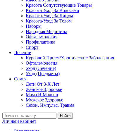
Красота Сопутствующие Товары
Красота-Уход За Волосами
Красота-Уход За Лицом
Красота-Уход За Телом
Наборы
Народная Медицина
Офтальмология
Профилактика
Спорт
Лечение
Курсовой Прием/Хронические Заболевания
Офтальмология
Уход (Лечение)
Уход (Предметы)
Семья
Дети От 3-Х Лет
Женское Здоровье
Мама И Малыш
Мужское Здоровье
Сезон, Импульс, Травма
Найти
Личный кабинет