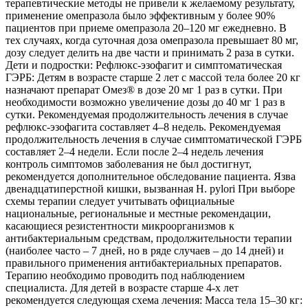
терапевтические методы не привели к желаемому результату,
применение омепразола было эффективным у более 90%
пациентов при приеме омепразола 20–120 мг ежедневно. В
тех случаях, когда суточная доза омепразола превышает 80 мг,
дозу следует делить на две части и принимать 2 раза в сутки.
Дети и подростки: Рефлюкс-эзофагит и симптоматическая
ГЭРБ: Детям в возрасте старше 2 лет с массой тела более 20 кг
назначают препарат Омез® в дозе 20 мг 1 раз в сутки. При
необходимости возможно увеличение дозы до 40 мг 1 раз в
сутки. Рекомендуемая продолжительность лечения в случае
рефлюкс-эзофагита составляет 4–8 недель. Рекомендуемая
продолжительность лечения в случае симптоматической ГЭРБ
составляет 2–4 недели. Если после 2–4 недель лечения
контроль симптомов заболевания не был достигнут,
рекомендуется дополнительное обследование пациента. Язва
двенадцатиперстной кишки, вызванная Н. pylori При выборе
схемы терапии следует учитывать официальные
национальные, региональные и местные рекомендации,
касающиеся резистентности микроорганизмов к
антибактериальным средствам, продолжительности терапии
(наиболее часто – 7 дней, но в ряде случаев – до 14 дней) и
правильного применения антибактериальных препаратов.
Терапию необходимо проводить под наблюдением
специалиста. Для детей в возрасте старше 4-х лет
рекомендуется следующая схема лечения: Масса тела 15–30 кг: