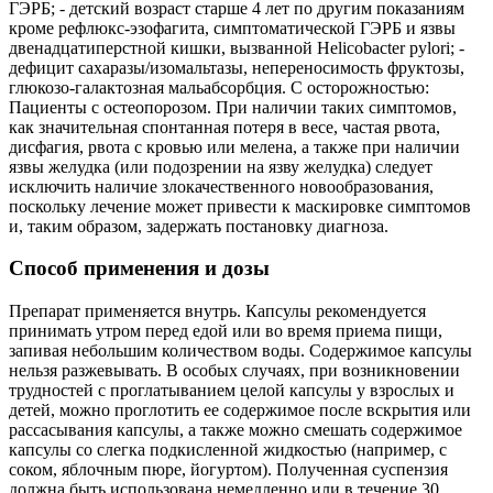
ГЭРБ; - детский возраст старше 4 лет по другим показаниям
кроме рефлюкс-эзофагита, симптоматической ГЭРБ и язвы
двенадцатиперстной кишки, вызванной Helicobacter pylori; -
дефицит сахаразы/изомальтазы, непереносимость фруктозы,
глюкозо-галактозная мальабсорбция. С осторожностью:
Пациенты с остеопорозом. При наличии таких симптомов,
как значительная спонтанная потеря в весе, частая рвота,
дисфагия, рвота с кровью или мелена, а также при наличии
язвы желудка (или подозрении на язву желудка) следует
исключить наличие злокачественного новообразования,
поскольку лечение может привести к маскировке симптомов
и, таким образом, задержать постановку диагноза.
Способ применения и дозы
Препарат применяется внутрь. Капсулы рекомендуется
принимать утром перед едой или во время приема пищи,
запивая небольшим количеством воды. Содержимое капсулы
нельзя разжевывать. В особых случаях, при возникновении
трудностей с проглатыванием целой капсулы у взрослых и
детей, можно проглотить ее содержимое после вскрытия или
рассасывания капсулы, а также можно смешать содержимое
капсулы со слегка подкисленной жидкостью (например, с
соком, яблочным пюре, йогуртом). Полученная суспензия
должна быть использована немедленно или в течение 30