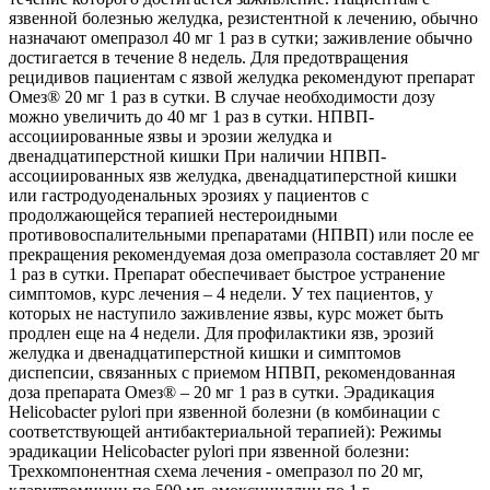
язвенной болезнью желудка, резистентной к лечению, обычно
назначают омепразол 40 мг 1 раз в сутки; заживление обычно
достигается в течение 8 недель. Для предотвращения
рецидивов пациентам с язвой желудка рекомендуют препарат
Омез® 20 мг 1 раз в сутки. В случае необходимости дозу
можно увеличить до 40 мг 1 раз в сутки. НПВП-
ассоциированные язвы и эрозии желудка и
двенадцатиперстной кишки При наличии НПВП-
ассоциированных язв желудка, двенадцатиперстной кишки
или гастродуоденальных эрозиях у пациентов с
продолжающейся терапией нестероидными
противовоспалительными препаратами (НПВП) или после ее
прекращения рекомендуемая доза омепразола составляет 20 мг
1 раз в сутки. Препарат обеспечивает быстрое устранение
симптомов, курс лечения – 4 недели. У тех пациентов, у
которых не наступило заживление язвы, курс может быть
продлен еще на 4 недели. Для профилактики язв, эрозий
желудка и двенадцатиперстной кишки и симптомов
диспепсии, связанных с приемом НПВП, рекомендованная
доза препарата Омез® – 20 мг 1 раз в сутки. Эрадикация
Helicobacter pylori при язвенной болезни (в комбинации с
соответствующей антибактериальной терапией): Режимы
эрадикации Helicobacter pylori при язвенной болезни:
Трехкомпонентная схема лечения - омепразол по 20 мг,