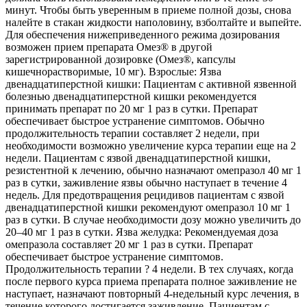
минут. Чтобы быть уверенным в приеме полной дозы, снова
налейте в стакан жидкости наполовину, взболтайте и выпейте.
Для обеспечения нижеприведенного режима дозирования
возможен прием препарата Омез® в другой
зарегистрированной дозировке (Омез®, капсулы
кишечнорастворимые, 10 мг). Взрослые: Язва
двенадцатиперстной кишки: Пациентам с активной язвенной
болезнью двенадцатиперстной кишки рекомендуется
принимать препарат по 20 мг 1 раз в сутки. Препарат
обеспечивает быстрое устранение симптомов. Обычно
продолжительность терапии составляет 2 недели, при
необходимости возможно увеличение курса терапии еще на 2
недели. Пациентам с язвой двенадцатиперстной кишки,
резистентной к лечению, обычно назначают омепразол 40 мг 1
раз в сутки, заживление язвы обычно наступает в течение 4
недель. Для предотвращения рецидивов пациентам с язвой
двенадцатиперстной кишки рекомендуют омепразол 10 мг 1
раз в сутки. В случае необходимости дозу можно увеличить до
20–40 мг 1 раз в сутки. Язва желудка: Рекомендуемая доза
омепразола составляет 20 мг 1 раз в сутки. Препарат
обеспечивает быстрое устранение симптомов.
Продолжительность терапии ? 4 недели. В тех случаях, когда
после первого курса приема препарата полное заживление не
наступает, назначают повторный 4-недельный курс лечения, в
течение которого достигается заживление. Пациентам с