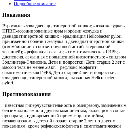
Подробное описание
Показания
Взрослые: - язва двенадцатиперстной кишки; - язва желудка; -
НПВП-ассоциированные язвы и эрозии желудка и
двенадцатиперстной кишки; - эрадикация Helicobacter pylori
при язвенной болезни желудка и двенадцатиперстной кишки
(в комбинации с соответствующей антибактериальной
терапией); - рефлюкс-эзофагит; - симптоматическая ГЭРБ; -
диспепсия, связанная с повышенной кислотностью; - синдром
Золлингера-Эллисона. Дети и подростки: Дети старше 2 лет с
массой тела не менее 20 кг: - рефлюкс-эзофагит; -
симптоматическая ГЭРБ; Дети старше 4 лет и подростки: -
язва двенадцатиперстной кишки, вызванная Helicobacter
pylori.
Противопоказания
- известная гиперчувствительность к омепразолу, замещенным
бензимидазолам или другим компонентам, входящим в состав
препарата; - одновременный прием с эрлотинибом,
позаконазолом; - детский возраст старше 2 лет по другим
показаниям, кроме рефлюкс-эзофагита и симптоматической