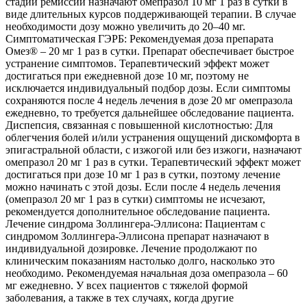
стадии ремиссии назначают омепразол 10 мг 1 раз в сутки в
виде длительных курсов поддерживающей терапии. В случае
необходимости дозу можно увеличить до 20–40 мг.
Симптоматическая ГЭРБ: Рекомендуемая доза препарата
Омез® – 20 мг 1 раз в сутки. Препарат обеспечивает быстрое
устранение симптомов. Терапевтический эффект может
достигаться при ежедневной дозе 10 мг, поэтому не
исключается индивидуальный подбор дозы. Если симптомы
сохраняются после 4 недель лечения в дозе 20 мг омепразола
ежедневно, то требуется дальнейшее обследование пациента.
Диспепсия, связанная с повышенной кислотностью: Для
облегчения болей и/или устранения ощущений дискомфорта в
эпигастральной области, с изжогой или без изжоги, назначают
омепразол 20 мг 1 раз в сутки. Терапевтический эффект может
достигаться при дозе 10 мг 1 раз в сутки, поэтому лечение
можно начинать с этой дозы. Если после 4 недель лечения
(омепразол 20 мг 1 раз в сутки) симптомы не исчезают,
рекомендуется дополнительное обследование пациента.
Лечение синдрома Золлингера-Эллисона: Пациентам с
синдромом Золлингера-Эллисона препарат назначают в
индивидуальной дозировке. Лечение продолжают по
клиническим показаниям настолько долго, насколько это
необходимо. Рекомендуемая начальная доза омепразола – 60
мг ежедневно. У всех пациентов с тяжелой формой
заболевания, а также в тех случаях, когда другие