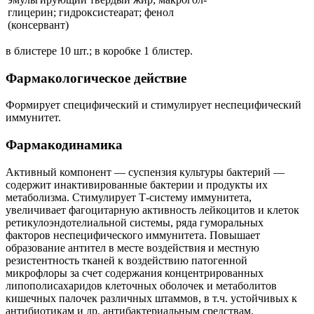
глицерин; гидроксистеарат; фенол
(консервант)
в блистере 10 шт.; в коробке 1 блистер.
Фармакологическое действие
Формирует специфический и стимулирует неспецифический
иммунитет.
Фармакодинамика
Активный компонент — суспензия культуры бактерий —
содержит инактивированные бактерии и продукты их
метаболизма. Стимулирует Т-систему иммунитета,
увеличивает фагоцитарную активность лейкоцитов и клеток
ретикулоэндотелиальной системы, ряда гуморальных
факторов неспецифического иммунитета. Повышает
образование антител в месте воздействия и местную
резистентность тканей к воздействию патогенной
микрофлоры за счет содержания концентрированных
липополисахаридов клеточных оболочек и метаболитов
кишечных палочек различных штаммов, в т.ч. устойчивых к
антибиотикам и др. антибактериальным средствам.