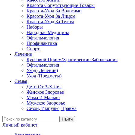
Красота Сопутствующие Товары
Красота-Уход За Волосами
Красота-Уход За Лицом
Красота-Уход За Телом
Наборы
Народная Медицина
Офтальмология
Профилактика
Спорт
Лечение
Курсовой Прием/Хронические Заболевания
Офтальмология
Уход (Лечение)
Уход (Предметы)
Семья
Дети От 3-Х Лет
Женское Здоровье
Мама И Малыш
Мужское Здоровье
Сезон, Импульс, Травма
Найти
Личный кабинет