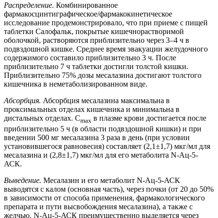
Распределение.
Комбинированное
фармакосцинтиграфическое/фармакокинетическое
исследование продемонстрировало, что при приеме с пищей
таблетки Салофальк, покрытые кишечнорастворимой
оболочкой, растворяются приблизительно через 3–4 ч в
подвздошной кишке. Среднее время эвакуации желудочного
содержимого составило приблизительно 3 ч. После
приблизительно 7 ч таблетки достигли толстой кишки.
Приблизительно 75% дозы месалазина достигают толстого
кишечника в неметаболизированном виде.
Абсорбция.
Абсорбция месалазина максимальна в
проксимальных отделах кишечника и минимальна в
дистальных отделах. C
в плазме крови достигается после
max
приблизительно 5 ч (в области подвздошной кишки) и при
введении 500 мг месалазина 3 раза в день (при условии
установившегося равновесия) составляет (2,1±1,7) мкг/мл для
месалазина и (2,8±1,7) мкг/мл для его метаболита N-Ац-5-
АСК.
Выведение.
Месалазин и его метаболит N-Ац-5-АСК
выводятся с калом (основная часть), через почки (от 20 до 50%
в зависимости от способа применения, фармакологического
препарата и пути высвобождения месалазина), а также с
желчью. N-Ац-5-АСК преимущественно выделяется через