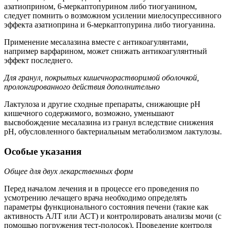
азатиоприном, 6-меркаптопурином либо тиогуанином,
следует помнить о возможном усилении миелосупрессивного
эффекта азатиоприна и 6-меркаптопурина либо тиогуанина.
Применение месалазина вместе с антикоагулянтами,
например варфарином, может снижать антикоагулянтный
эффект последнего.
Для гранул, покрытых кишечнорастворимой оболочкой,
пролонгированного действия дополнительно
Лактулоза и другие сходные препараты, снижающие рН
кишечного содержимого, возможно, уменьшают
высвобождение месалазина из гранул вследствие снижения
рН, обусловленного бактериальным метаболизмом лактулозы.
Особые указания
Общее для двух лекарственных форм
Перед началом лечения и в процессе его проведения по
усмотрению лечащего врача необходимо определять
параметры функционального состояния печени (такие как
активность АЛТ или АСТ) и контролировать анализы мочи (с
помощью погружения тест-полосок). Проведение контроля