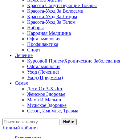
Красота Сопутствующие Товары
Красота-Уход За Волосами
Красота-Уход За Лицом
Красота-Уход За Телом
Наборы
Народная Медицина
Офтальмология
Профилактика
Спорт
Лечение
Курсовой Прием/Хронические Заболевания
Офтальмология
Уход (Лечение)
Уход (Предметы)
Семья
Дети От 3-Х Лет
Женское Здоровье
Мама И Малыш
Мужское Здоровье
Сезон, Импульс, Травма
Найти
Личный кабинет