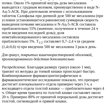
почки. Около 1% принятой внутрь дозы месалазина
выводится с грудным молоком, преимущественно в виде N-
Ац-5-АСК. При длительном лечении с использованием
таблеток Салофальк при дневной дозе 500 мг месалазина (при
условии установившегося равновесия) суммарная скорость
выведения почками месалазина и N-Ац-5-АСК составила
приблизительно 55% (значение, полученное в течение 24 ч
после введения последней дозы); доля
неметаболизированного месалазина составляла
приблизительно 5%. T
составляет 0,7–2,4 ч (в среднем
1/2
(1,4±0,6) ч) при введении 500 мг месалазина 3 раза в день.
Для гранул, покрытых кишечнорастворимой оболочкой,
пролонгированного действия дополнительно
Распределение.
Благодаря размеру гранул (около 1 мм),
транзит из желудка до тонкой кишки происходит быстро.
Комбинированное фармакосцинтиграфическое и
фармакокинетическое исследование показало, что препарат
достигает илеоцекального отдела примерно через 3 ч, а
восходящего отдела толстой кишки — приблизительно через 4
ч. Общее время транзита по толстой кишке составляет около
20 ч. Примерно 80% от принятой пероральной дозы достигает
толстой, сигмовидной и прямой кишки.