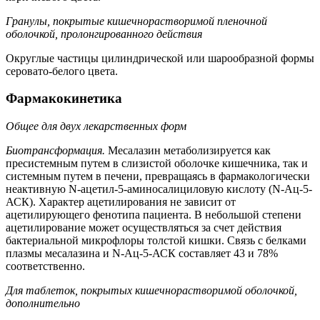
Гранулы, покрытые кишечнорастворимой пленочной
оболочкой, пролонгированного действия
Округлые частицы цилиндрической или шарообразной формы
серовато-белого цвета.
Фармакокинетика
Общее для двух лекарственных форм
Биотрансформация.
Месалазин метаболизируется как
пресистемным путем в слизистой оболочке кишечника, так и
системным путем в печени, превращаясь в фармакологически
неактивную N-ацетил-5-аминосалициловую кислоту (N-Ац-5-
АСК). Характер ацетилирования не зависит от
ацетилирующего фенотипа пациента. В небольшой степени
ацетилирование может осуществляться за счет действия
бактериальной микрофлоры толстой кишки. Связь с белками
плазмы месалазина и N-Ац-5-АСК составляет 43 и 78%
соответственно.
Для таблеток, покрытых кишечнорастворимой оболочкой,
дополнительно