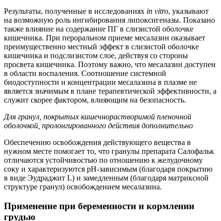
Результаты, полученные в исследованиях
in vitro
, указывают
на возможную роль ингибирования липоксигеназы. Показано
также влияние на содержание ПГ в слизистой оболочке
кишечника. При пероральном приеме месалазин оказывает
преимущественно местный эффект в слизистой оболочке
кишечника и подслизистом слое, действуя со стороны
просвета кишечника. Поэтому важно, что месалазин доступен
в области воспаления. Соотношение системной
биодоступности и концентрации месалазина в плазме не
является значимым в плане терапевтической эффективности, а
служит скорее фактором, влияющим на безопасность.
Для гранул, покрытых кишечнорастворимой пленочной
оболочкой, пролонгированного действия дополнительно
Обеспечению освобождения действующего вещества в
нужном месте помогает то, что гранулы препарата Салофальк
отличаются устойчивостью по отношению к желудочному
соку и характеризуются рН-зависимым (благодаря покрытию
в виде Эудраджит L) и замедленным (благодаря матриксной
структуре гранул) освобождением месалазина.
Применение при беременности и кормлении
грудью