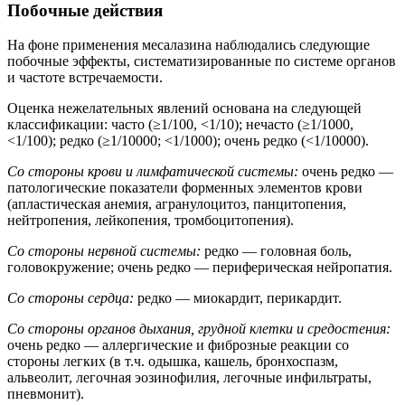
Побочные действия
На фоне применения месалазина наблюдались следующие
побочные эффекты, систематизированные по системе органов
и частоте встречаемости.
Оценка нежелательных явлений основана на следующей
классификации: часто (≥1/100, <1/10); нечасто (≥1/1000,
<1/100); редко (≥1/10000; <1/1000); очень редко (<1/10000).
Со стороны крови и лимфатической системы:
очень редко —
патологические показатели форменных элементов крови
(апластическая анемия, агранулоцитоз, панцитопения,
нейтропения, лейкопения, тромбоцитопения).
Со стороны нервной системы:
редко — головная боль,
головокружение; очень редко — периферическая нейропатия.
Со стороны сердца:
редко — миокардит, перикардит.
Со стороны органов дыхания, грудной клетки и средостения:
очень редко — аллергические и фиброзные реакции со
стороны легких (в т.ч. одышка, кашель, бронхоспазм,
альвеолит, легочная эозинофилия, легочные инфильтраты,
пневмонит).