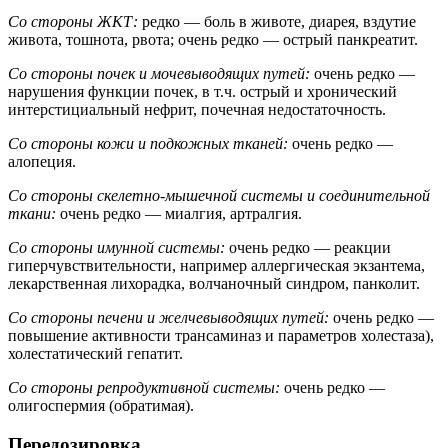
Со стороны ЖКТ:
редко — боль в животе, диарея, вздутие
живота, тошнота, рвота; очень редко — острый панкреатит.
Со стороны почек и мочевыводящих путей:
очень редко —
нарушения функции почек, в т.ч. острый и хронический
интерстициальный нефрит, почечная недостаточность.
Со стороны кожи и подкожных тканей:
очень редко —
алопеция.
Со стороны скелетно-мышечной системы и соединительной
ткани:
очень редко — миалгия, артралгия.
Со стороны имунной системы:
очень редко — реакции
гиперчувствительности, например аллергическая экзантема,
лекарственная лихорадка, волчаночный синдром, панколит.
Со стороны печени и желчевыводящих путей:
очень редко —
повышение активности трансаминаз и параметров холестаза),
холестатический гепатит.
Со стороны репродуктивной системы:
очень редко —
олигоспермия (обратимая).
Передозировка