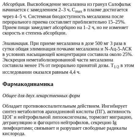
Абсорбция.
Высвобождение месалазина из гранул Салофальк
начинается с замедлением 2–3 ч, C
в плазме достигается
max
через 4–5 ч. Системная биодоступность месалазина после
перорального приема составляет приблизительно 15–25%.
Прием пищи замедляет абсорбцию на 1–2 ч, но не изменяет
скорость и степень абсорбции.
Элиминация.
При приеме месалазина в дозе 500 мг 3 раза в
сутки общая элиминация почками месалазина и N-Ац-5-АСК
в условиях насыщающей концентрации составила около 25%.
Экскреция неметаболизированной части месалазина
составила менее 1% от перорально принятой дозы. T
в этом
1/2
исследовании оказался равным 4,4 ч.
Фармакодинамика
Общее для двух лекарственных форм
Обладает противовоспалительным действием. Ингибирует
синтез метаболитов арахидоновой кислоты (ПГ), активность
ЦОГ и нейтрофильной липооксигеназы, тормозит миграцию,
дегрануляцию и фагоцитоз нейтрофилов, секрецию Ig
лимфоцитами; связывает и разрушает свободные радикалы
кислорода.