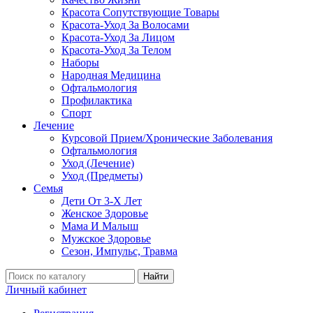
Красота Сопутствующие Товары
Красота-Уход За Волосами
Красота-Уход За Лицом
Красота-Уход За Телом
Наборы
Народная Медицина
Офтальмология
Профилактика
Спорт
Лечение
Курсовой Прием/Хронические Заболевания
Офтальмология
Уход (Лечение)
Уход (Предметы)
Семья
Дети От 3-Х Лет
Женское Здоровье
Мама И Малыш
Мужское Здоровье
Сезон, Импульс, Травма
Найти
Личный кабинет