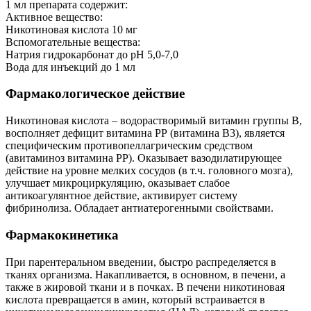
1 мл препарата содержит:
Активное вещество:
Никотиновая кислота 10 мг
Вспомогательные вещества:
Натрия гидрокарбонат до pH 5,0-7,0
Вода для инъекций до 1 мл
Фармакологическое действие
Никотиновая кислота – водорастворимый витамин группы В,
восполняет дефицит витамина РР (витамина В3), является
специфическим противопеллагрическим средством
(авитаминоз витамина РР). Оказывает вазодилатирующее
действие на уровне мелких сосудов (в т.ч. головного мозга),
улучшает микроциркуляцию, оказывает слабое
антикоагулянтное действие, активирует систему
фибринолиза. Обладает антиатерогенными свойствами.
Фармакокинетика
При парентеральном введении, быстро распределяется в
тканях организма. Накапливается, в основном, в печени, а
также в жировой ткани и в почках. В печени никотиновая
кислота превращается в амин, который встраивается в