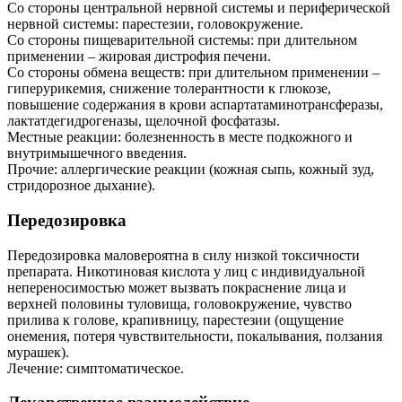
Со стороны центральной нервной системы и периферической
нервной системы: парестезии, головокружение.
Со стороны пищеварительной системы: при длительном
применении – жировая дистрофия печени.
Со стороны обмена веществ: при длительном применении –
гиперурикемия, снижение толерантности к глюкозе,
повышение содержания в крови аспартатаминотрансферазы,
лактатдегидрогеназы, щелочной фосфатазы.
Местные реакции: болезненность в месте подкожного и
внутримышечного введения.
Прочие: аллергические реакции (кожная сыпь, кожный зуд,
стридорозное дыхание).
Передозировка
Передозировка маловероятна в силу низкой токсичности
препарата. Никотиновая кислота у лиц с индивидуальной
непереносимостью может вызвать покраснение лица и
верхней половины туловища, головокружение, чувство
прилива к голове, крапивницу, парестезии (ощущение
онемения, потеря чувствительности, покалывания, ползания
мурашек).
Лечение: симптоматическое.