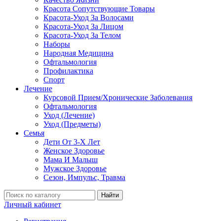
Красота Сопутствующие Товары
Красота-Уход За Волосами
Красота-Уход За Лицом
Красота-Уход За Телом
Наборы
Народная Медицина
Офтальмология
Профилактика
Спорт
Лечение
Курсовой Прием/Хронические Заболевания
Офтальмология
Уход (Лечение)
Уход (Предметы)
Семья
Дети От 3-Х Лет
Женское Здоровье
Мама И Малыш
Мужское Здоровье
Сезон, Импульс, Травма
Найти
Личный кабинет