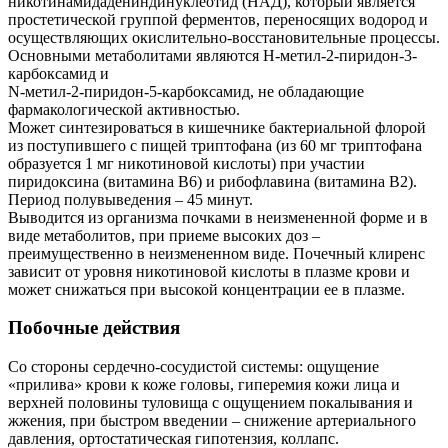
никотинамидадениндинуклеотид (НАД), который является
простетической группой ферментов, переносящих водород и
осуществляющих окислительно-восстановительные процессы.
Основными метаболитами являются Н-метил-2-пиридон-3-
карбоксамид и
N-метил-2-пиридон-5-карбоксамид, не обладающие
фармакологической активностью.
Может синтезироваться в кишечнике бактериальной флорой
из поступившего с пищей триптофана (из 60 мг триптофана
образуется 1 мг никотиновой кислоты) при участии
пиридоксина (витамина В6) и рибофлавина (витамина В2).
Период полувыведения – 45 минут.
Выводится из организма почками в неизмененной форме и в
виде метаболитов, при приеме высоких доз –
преимущественно в неизмененном виде. Почечный клиренс
зависит от уровня никотиновой кислоты в плазме крови и
может снижаться при высокой концентрации ее в плазме.
Побочные действия
Со стороны сердечно-сосудистой системы: ощущение
«прилива» крови к коже головы, гиперемия кожи лица и
верхней половины туловища с ощущением покалывания и
жжения, при быстром введении – снижение артериального
давления, ортостатическая гипотензия, коллапс.