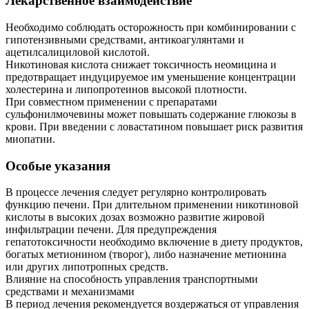
Лекарственное взаимодействие
Необходимо соблюдать осторожность при комбинировании с
гипотензивными средствами, антикоагулянтами и
ацетилсалициловой кислотой.
Никотиновая кислота снижает токсичность неомицина и
предотвращает индуцируемое им уменьшение концентрации
холестерина и липопротеинов высокой плотности.
При совместном применении с препаратами
сульфонилмочевины может повышать содержание глюкозы в
крови. При введении с ловастатином повышает риск развития
миопатии.
Особые указания
В процессе лечения следует регулярно контролировать
функцию печени. При длительном применении никотиновой
кислоты в высоких дозах возможно развитие жировой
инфильтрации печени. Для предупреждения
гепатотоксичности необходимо включение в диету продуктов,
богатых метионином (творог), либо назначение метионина
или других липотропных средств.
Влияние на способность управления транспортными
средствами и механизмами
В период лечения рекомендуется воздержаться от управления