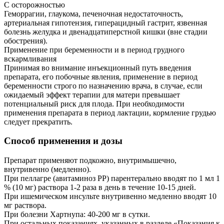
С осторожностью
Геморрагии, глаукома, печеночная недостаточность,
артериальная гипотензия, гиперацидный гастрит, язвенная
болезнь желудка и двенадцатиперстной кишки (вне стадии
обострения).
Применение при беременности и в период грудного
вскармливания
Принимая во внимание инъекционный путь введения
препарата, его побочные явления, применение в период
беременности строго по назначению врача, в случае, если
ожидаемый эффект терапии для матери превышает
потенциальный риск для плода. При необходимости
применения препарата в период лактации, кормление грудью
следует прекратить.
Способ применения и дозы
Препарат применяют подкожно, внутримышечно,
внутривенно (медленно).
При пеллагре (авитаминоз РР) парентерально вводят по 1 мл 1
% (10 мг) раствора 1-2 раза в день в течение 10-15 дней.
При ишемическом инсульте внутривенно медленно вводят 10
мг раствора.
При болезни Хартнупа: 40-200 мг в сутки.
При остальных показаниях, указанных в разделе «Показания к