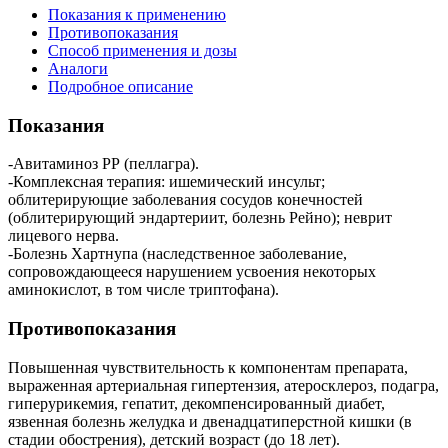
Показания к применению
Противопоказания
Способ применения и дозы
Аналоги
Подробное описание
Показания
-Авитаминоз РР (пеллагра).
-Комплексная терапия: ишемический инсульт;
облитерирующие заболевания сосудов конечностей
(облитерирующий эндартериит, болезнь Рейно); неврит
лицевого нерва.
-Болезнь Хартнупа (наследственное заболевание,
сопровождающееся нарушением усвоения некоторых
аминокислот, в том числе триптофана).
Противопоказания
Повышенная чувствительность к компонентам препарата,
выраженная артериальная гипертензия, атеросклероз, подагра,
гиперурикемия, гепатит, декомпенсированный диабет,
язвенная болезнь желудка и двенадцатиперстной кишки (в
стадии обострения), детский возраст (до 18 лет).