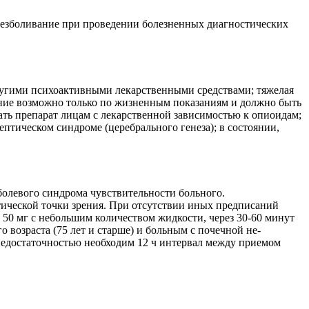
 Обезболивание при проведении болезненных диагностических
ругими психоактивными лекарственными средствами; тяжелая
нение возможно только по жизненным показаниям и должно быть
ать препарат лицам с лекарственной зависимостью к опиоидам;
тическом синдроме (церебрального генеза); в состоянии,
болевого синдрома чувствительности больного.
втической точки зрения. При отсутствии иных предписаний
о 50 мг с небольшим количеством жидкости, через 30-60 минут
о возраста (75 лет и старше) и больным с почечной не-
недостаточностью необходим 12 ч интервал между приемом