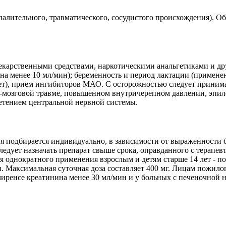
оспалительного, травматического, сосудистого происхождения).
лекарственными средствами, наркотическими анальгетиками и д
ина менее 10 мл/мин); беременность и период лактации (приме
 лет), прием ингибиторов МАО. С осторожностью следует приним
мозговой травме, повышенном внутричерепном давлении, эпилеп
тением центральной нервной системы.
я подбирается индивидуально, в зависимости от выраженности 
ледует назначать препарат свыше срока, оправданного с терапе
ля однократного применения взрослым и детям старше 14 лет - п
и. Максимальная суточная доза составляет 400 мг. Лицам пожилог
иренсе креатинина менее 30 мл/мин и у больных с печеночной 