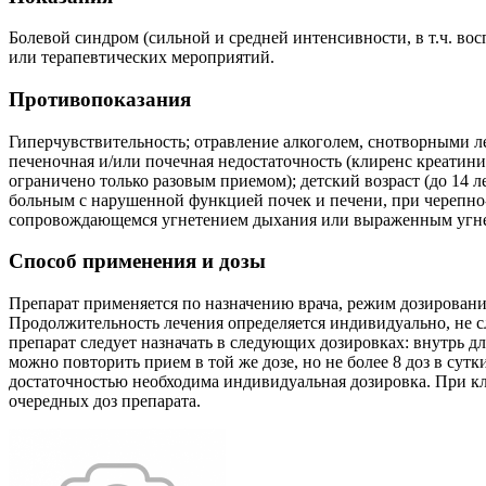
Болевой синдром (сильной и средней интенсивности, в т.ч. в
или терапевтических мероприятий.
Противопоказания
Гиперчувствительность; отравление алкоголем, снотворными 
печеночная и/или почечная недостаточность (клиренс креатин
ограничено только разовым приемом); детский возраст (до 14
больным с нарушенной функцией почек и печени, при черепно-
сопровождающемся угнетением дыхания или выраженным угне
Способ применения и дозы
Препарат применяется по назначению врача, режим дозировани
Продолжительность лечения определяется индивидуально, не с
препарат следует назначать в следующих дозировках: внутрь д
можно повторить прием в той же дозе, но не более 8 доз в сутк
достаточностью необходима индивидуальная дозировка. При кл
очередных доз препарата.