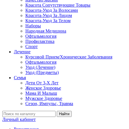
Красота Сопутствующие Товары
Красота-Уход За Волосами
Красота-Уход За Лицом
Красота-Уход За Телом
Наборы
Народная Медицина
Офтальмология
Профилактика
Спорт
Лечение
Курсовой Прием/Хронические Заболевания
Офтальмология
Уход (Лечение)
Уход (Предметы)
Семья
Дети От 3-Х Лет
Женское Здоровье
Мама И Малыш
Мужское Здоровье
Сезон, Импульс, Травма
Найти
Личный кабинет