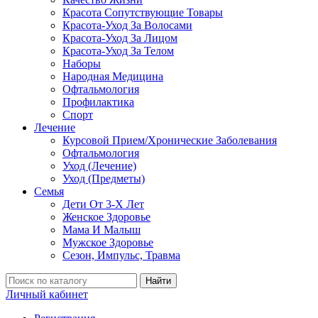
Красота Сопутствующие Товары
Красота-Уход За Волосами
Красота-Уход За Лицом
Красота-Уход За Телом
Наборы
Народная Медицина
Офтальмология
Профилактика
Спорт
Лечение
Курсовой Прием/Хронические Заболевания
Офтальмология
Уход (Лечение)
Уход (Предметы)
Семья
Дети От 3-Х Лет
Женское Здоровье
Мама И Малыш
Мужское Здоровье
Сезон, Импульс, Травма
Найти
Личный кабинет