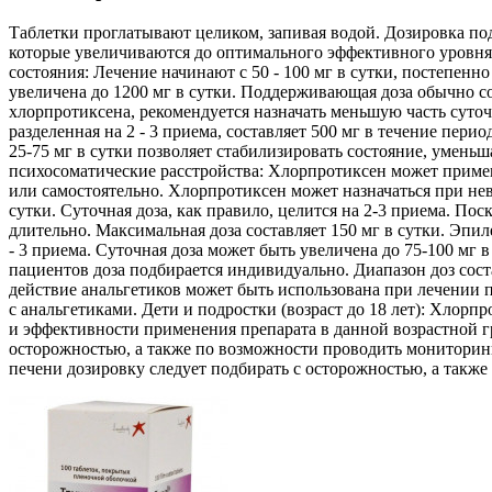
Таблетки проглатывают целиком, запивая водой. Дозировка под
которые увеличиваются до оптимального эффективного уровня 
состояния: Лечение начинают с 50 - 100 мг в сутки, постепенн
увеличена до 1200 мг в сутки. Поддерживающая доза обычно сос
хлорпротиксена, рекомендуется назначать меньшую часть суточ
разделенная на 2 - 3 приема, составляет 500 мг в течение пе
25-75 мг в сутки позволяет стабилизировать состояние, умень
психосоматические расстройства: Хлорпротиксен может примен
или самостоятельно. Хлорпротиксен может назначаться при не
сутки. Суточная доза, как правило, целится на 2-3 приема. П
длительно. Максимальная доза составляет 150 мг в сутки. Эпил
- 3 приема. Суточная доза может быть увеличена до 75-100 мг
пациентов доза подбирается индивидуально. Диапазон доз соста
действие анальгетиков может быть использована при лечении п
с анальгетиками. Дети и подростки (возраст до 18 лет): Хлорп
и эффективности применения препарата в данной возрастной 
осторожностью, а также по возможности проводить мониторин
печени дозировку следует подбирать с осторожностью, а такж