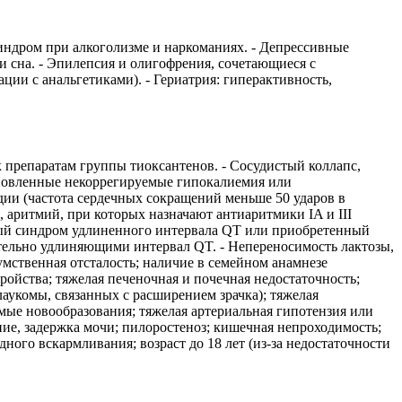
ндром при алкоголизме и наркоманиях. - Депрессивные
и сна. - Эпилепсия и олигофрения, сочетающиеся с
ии с анальгетиками). - Гериатрия: гиперактивность,
 препаратам группы тиоксантенов. - Сосудистый коллапс,
тановленные некоррегируемые гипокалиемия или
дии (частота сердечных сокращений меньше 50 ударов в
 аритмий, при которых назначают антиаритмики IA и III
нный синдром удлиненного интервала QT или приобретенный
тельно удлиняющими интервал QT. - Непереносимость лактозы,
ственная отсталость; наличие в семейном анамнезе
ойства; тяжелая печеночная и почечная недостаточность;
лаукомы, связанных с расширением зрачка); тяжелая
мые новообразования; тяжелая артериальная гипотензия или
ие, задержка мочи; пилоростеноз; кишечная непроходимость;
ного вскармливания; возраст до 18 лет (из-за недостаточности