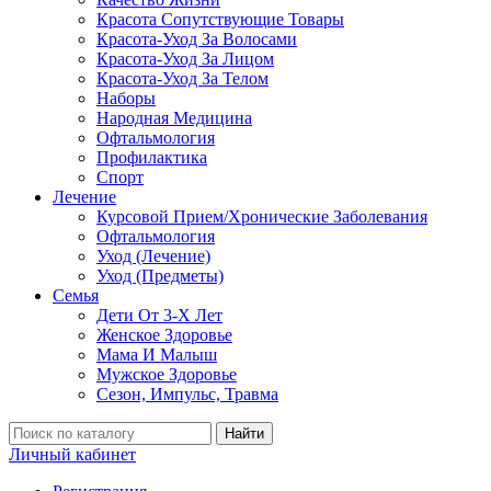
Красота Сопутствующие Товары
Красота-Уход За Волосами
Красота-Уход За Лицом
Красота-Уход За Телом
Наборы
Народная Медицина
Офтальмология
Профилактика
Спорт
Лечение
Курсовой Прием/Хронические Заболевания
Офтальмология
Уход (Лечение)
Уход (Предметы)
Семья
Дети От 3-Х Лет
Женское Здоровье
Мама И Малыш
Мужское Здоровье
Сезон, Импульс, Травма
Найти
Личный кабинет