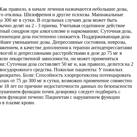
Как правило, в начале лечения назначаются небольшие дозы,
ого отклика. Шизофрения и другие психозы. Маниакальные
о 300 мг в сутки. В отдельных случаях доза может быть
ычно делят на 2 - 3 приема. Учитывая седативное действие
нтный синдром при алкоголизме и наркоманиях: Суточная доза,
абстиненции доза постепенно снижается. Поддерживающая доза
нейшее уменьшение дозы. Депрессивные состояния, неврозы,
яжением, в качестве дополнения к терапии антидепрессантами
вогой и депрессивными расстройствами в дозе до 75 мг в
я или лекарственной зависимости, он может применяться
 Суточная доза составляет 50 мг и, как правило, делится на 2
отивосудорожного средства. Пожилые пациенты: У пожилых
 однократно. Боли: Способность хлорпротиксена потенцировать
озах от 75 до 300 мг в сутки, возможно применение совместно
ше 18 лет по причине недостаточности данных по безопасности
рушением функции почек дозировку следует подбирать с
нием функции печени: Пациентам с нарушением функции
 в плазме крови.