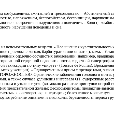
м возбуждением, ажитацией и тревожностью. - Абстинентный си
жностью, напряжением, беспокойством, бессонницей, нарушениям
остью настроения и нарушениями поведения. - Боли (в комбинац
жность, нарушения поведения и сна.
из вспомогательных веществ. - Повышенная чувствительность к
нное приемом алкоголя, барбитуратов или опиатов), кома. - Ус
начимых сердечно-сосудистых заболеваний (например, брадикар
сированной сердечной недостаточности, сердечной гипертрофии,
ой тахикардии по типу «пируэт» (Torsade de Pointes). Врожде
 мсек у женщин). - Одновременный прием с препаратами, значи
СТОРОЖНОСТЬЮ: Органические заболевания головного мозга; ум
и, а также случаев удлинения интервала QT; судорожные расстр
ы глаза и узкого ее угла (возможно развитие приступов острой г
фия предстательной железы; феохромоцитома; пролактин-зависи
 системы кроветворения; гипертиреоз; болезненное мочеиспускан
лоупотребление опиатами и алкоголем; беременность, период груд