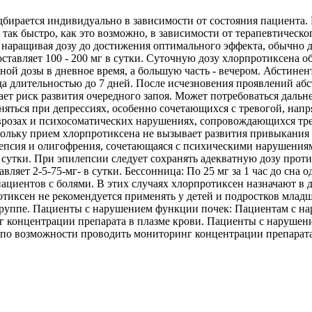
бирается индивидуально в зависимости от состояния пациента. 
так быстро, как это возможно, в зависимости от терапевтическ
о наращивая дозу до достижения оптимального эффекта, обычно д
тавляет 100 - 200 мг в сутки. Суточную дозу хлорпротиксена об
ной дозы в дневное время, а большую часть - вечером. Абстине
риода длительностью до 7 дней. После исчезновения проявлений 
шает риск развития очередного запоя. Может потребоваться даль
яться при депрессиях, особенно сочетающихся с тревогой, напр
врозах и психосоматических нарушениях, сопровождающихся тре
оскольку прием хлорпротиксена не вызывает развития привыкани
епсия и олигофрения, сочетающаяся с психическими нарушениями:
 в сутки. При эпилепсии следует сохранять адекватную дозу пр
вляет 2-5-75-мг- в сутки. Бессонница: По 25 мг за 1 час до сна
ациентов с болями. В этих случаях хлорпротиксен назначают в д
ротиксен не рекомендуется применять у детей и подростков млад
группе. Пациенты с нарушением функции почек: Пациентам с на
г концентрации препарата в плазме крови. Пациенты с наруше
е по возможности проводить мониторинг концентрации препарата