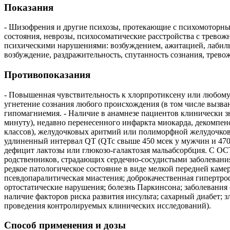
Показания
- Шизофрения и другие психозы, протекающие с психомоторны
состояния, неврозы, психосоматические расстройства с трево
психическими нарушениями: возбуждением, ажитацией, лабильн
возбуждение, раздражительность, спутанность сознания, трево
Противопоказания
- Повышенная чувствительность к хлорпротиксену или любому 
угнетение сознания любого происхождения (в том числе вызва
гипомагниемия. - Наличие в анамнезе пациентов клинически з
минуту), недавно перенесенного инфаркта миокарда, декомпен
классов), желудочковых аритмий или полиморфной желудочков
удлиненный интервал QT (QTc свыше 450 мсек у мужчин и 470
дефицит лактозы или глюкозо-галактозая мальабсорбция. С О
родственников, страдающих сердечно-сосудистыми заболеваниям
редкое патологическое состояние в виде мелкой передней камер
псевдопаралитическая миастения; доброкачественная гипертро
ортостатические нарушения; болезнь Паркинсона; заболевания
наличие факторов риска развития инсульта; сахарный диабет; з
проведения контролируемых клинических исследований).
Способ применения и дозы