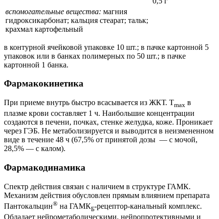
0,5 г
вспомогательные вещества:
магния
гидроксикарбонат; кальция стеарат; тальк;
крахмал картофельный
в контурной ячейковой упаковке 10 шт.; в пачке картонной 5
упаковок или в банках полимерных по 50 шт.; в пачке
картонной 1 банка.
Фармакокинетика
При приеме внутрь быстро всасывается из ЖКТ. T
в
max
плазме крови составляет 1 ч. Наибольшие концентрации
создаются в печени, почках, стенке желудка, коже. Проникает
через ГЭБ. Не метаболизируется и выводится в неизмененном
виде в течение 48 ч (67,5% от принятой дозы — с мочой,
28,5% — с калом).
Фармакодинамика
Спектр действия связан с наличием в структуре ГАМК.
Механизм действия обусловлен прямым влиянием препарата
®
Пантокальцин
на ГАМК
-рецептор-канальный комплекс.
Б
Обладает нейрометаболическими, нейропротективными и