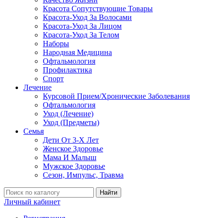
Красота Сопутствующие Товары
Красота-Уход За Волосами
Красота-Уход За Лицом
Красота-Уход За Телом
Наборы
Народная Медицина
Офтальмология
Профилактика
Спорт
Лечение
Курсовой Прием/Хронические Заболевания
Офтальмология
Уход (Лечение)
Уход (Предметы)
Семья
Дети От 3-Х Лет
Женское Здоровье
Мама И Малыш
Мужское Здоровье
Сезон, Импульс, Травма
Найти
Личный кабинет