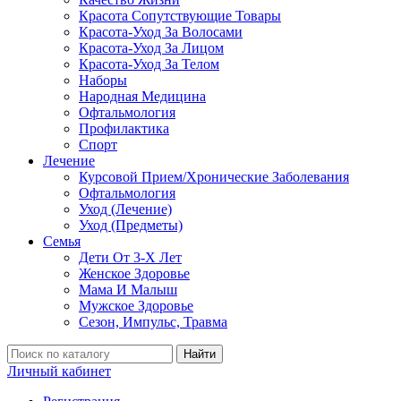
Красота Сопутствующие Товары
Красота-Уход За Волосами
Красота-Уход За Лицом
Красота-Уход За Телом
Наборы
Народная Медицина
Офтальмология
Профилактика
Спорт
Лечение
Курсовой Прием/Хронические Заболевания
Офтальмология
Уход (Лечение)
Уход (Предметы)
Семья
Дети От 3-Х Лет
Женское Здоровье
Мама И Малыш
Мужское Здоровье
Сезон, Импульс, Травма
Найти
Личный кабинет