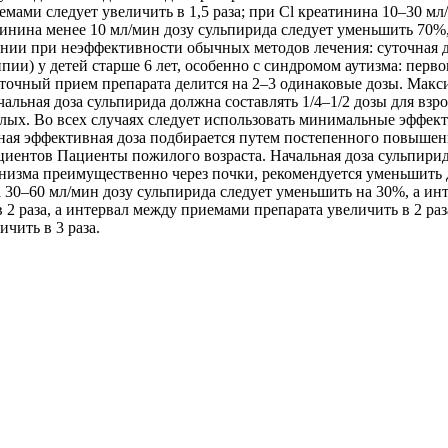
ами следует увеличить в 1,5 раза; при Cl креатинина 10–30 мл/
инина менее 10 мл/мин дозу сульпирида следует уменьшить 70%,
ии при неэффективности обычных методов лечения: суточная доз
и) у детей старше 6 лет, особенно с синдромом аутизма: первона
точный прием препарата делится на 2–3 одинаковые дозы. Макси
чальная доза сульпирида должна составлять 1/4–1/2 дозы для вз
слых. Во всех случаях следует использовать минимальные эффек
ьная эффективная доза подбирается путем постепенного повышен
пациентов Пациенты пожилого возраста. Начальная доза сульпири
ганизма преимущественно через почки, рекомендуется уменьшить
а 30–60 мл/мин дозу сульпирида следует уменьшить на 30%, а ин
2 раза, а интервал между приемами препарата увеличить в 2 раз
чить в 3 раза.