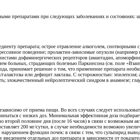
ными препаратами при следующих заболеваниях и состояниях: ш
диенту препарата; острое отравление алкоголем, снотворными 
грессивное поведение; пролактин-зависимые опухоли (например
нистами дофаминергических рецепторов (амантадин, апоморфин,
ием больных, страдающих болезнью Паркинсона (см. поле «Взаим
да, принимает решение о том, что применение препарата необход
/галактозы или дефицит лактазы. С осторожностью: эпилепсия; 
сть; злокачественный нейролептический синдром в анамнезе; гла
езависимо от приема пищи. Во всех случаях следует использов
ачинаться с низких доз. Минимальная эффективная доза подбира
во второй половине дня (после 16 часов) в связи с возможным 
оставляет 200 мг/сутки, в случае необходимости возможно увели
с нарушением функции почек: в связи с тем, что сульпирид выво
 введением отдельных доз препарата в зависимости от показате