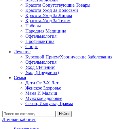
Красота Сопутствующие Товары
Красота-Уход За Волосами
Красота-Уход За Лицом
Красота-Уход За Телом
Наборы
Народная Медицина
Офтальмология
Профилактика
Спорт
Лечение
Курсовой Прием/Хронические Заболевания
Офтальмология
Уход (Лечение)
Уход (Предметы)
Семья
Дети От 3-Х Лет
Женское Здоровье
Мама И Малыш
Мужское Здоровье
Сезон, Импульс, Травма
Найти
Личный кабинет