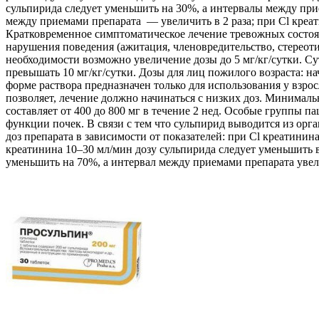
сульпирида следует уменьшить на 30%, а интервалы между прием
между приемами препарата — увеличить в 2 раза; при Cl креат
Кратковременное симптоматическое лечение тревожных состоян
нарушения поведения (ажитация, членовредительство, стереотипи
необходимости возможно увеличение дозы до 5 мг/кг/сутки. Су
превышать 10 мг/кг/сутки. Дозы для лиц пожилого возраста: на
форме раствора предназначен только для использования у взро
позволяет, лечение должно начинаться с низких доз. Минимал
составляет от 400 до 800 мг в течение 2 нед. Особые группы 
функции почек. В связи с тем что сульпирид выводится из ор
доз препарата в зависимости от показателей: при Cl креатинин
креатинина 10–30 мл/мин дозу сульпирида следует уменьшить в 
уменьшить на 70%, а интервал между приемами препарата увели