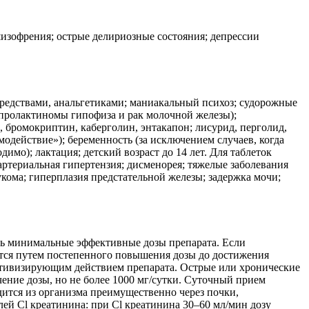
изофрения; острые делириозные состояния; депрессии
средствами, анальгетиками; маниакальный психоз; судорожные
 пролактиномы гипофиза и рак молочной железы);
 бромокриптин, каберголин, энтакапон; лисурид, перголид,
одействие»); беременность (за исключением случаев, когда
имо); лактация; детский возраст до 14 лет. Для таблеток
артериальная гипертензия; дисменорея; тяжелые заболевания
укома; гиперплазия предстательной железы; задержка мочи;
ать минимальные эффективные дозы препарата. Если
ется путем постепенного повышения дозы до достижения
активизирующим действием препарата. Острые или хронические
чение дозы, но не более 1000 мг/сутки. Суточный прием
дится из организма преимущественно через почки,
лей Cl креатинина: при Cl креатинина 30–60 мл/мин дозу