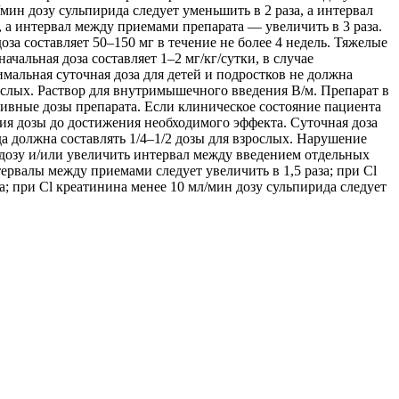
мин дозу сульпирида следует уменьшить в 2 раза, а интервал
 а интервал между приемами препарата — увеличить в 3 раза.
а составляет 50–150 мг в течение не более 4 недель. Тяжелые
чальная доза составляет 1–2 мг/кг/сутки, в случае
мальная суточная доза для детей и подростков не должна
рослых. Раствор для внутримышечного введения В/м. Препарат в
тивные дозы препарата. Если клиническое состояние пациента
ия дозы до достижения необходимого эффекта. Суточная доза
да должна составлять 1/4–1/2 дозы для взрослых. Нарушение
 дозу и/или увеличить интервал между введением отдельных
тервалы между приемами следует увеличить в 1,5 раза; при Cl
а; при Cl креатинина менее 10 мл/мин дозу сульпирида следует