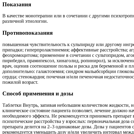
Показания
В качестве монотерапии или в сочетании с другими психотроп
различной этиологии.
Противопоказания
повышенная чувствительность к сульпириду или другому ингре
припадки; гиперпролактинемия; аффективные расстройства; а
феохромоцитома; применение в сочетании с сультопридом, аго
пирибедил, прамипексол, хинаголид, ропинирол), за исключен
врач, оценив соотношение пользы и риска для беременной и пло
дополнительно: галактоземия; синдром мальабсорбции глюкозы
сердца; стенокардия; почечная и/или печеночная недостаточно
пожилой возраст.
Способ применения и дозы
Таблетки Внутрь, запивая небольшим количеством жидкости, н
клиническое состояние пациента позволяет, лечение должно н
необходимого эффекта. Не рекомендуется принимать препарат 
психотические расстройства у взрослых: первоначальная доза с
препарата делится на 2–3 одинаковые дозы. Дозы у пациентов 
рекомендуется уменьшить дозу и/или увеличить интервал между