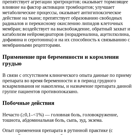
препятствует агрегации эритроцитов; оказывает тормозящее
влияние на фактор активации тромбоцитов; улучшает
метаболические процессы, оказывает антигипоксическое
действие на ткани; препятствует образованию свободных
радикалов и перекисному окислению липидов клеточных
мембран; воздействует на высвобождение, обратный захват и
катаболизм нейромедиаторов (норадреналина, ацетилхолина,
дофамина и серотонина) и на их способность к связыванию с
мембранными рецепторами.
Применение при беременности и кормлении
грудью
В связи с отсутствием клинического опыта данные по приему
препарата во время беременности и в период грудного
вскармливания не накоплены, и назначение препарата данной
группе пациентов противопоказано.
Побочные действия
Нечасто (≥0,1–<1%) — головная боль, головокружение,
тошнота, абдоминальная боль, сыпь, зуд, экзема.
Опыт применения препарата в рутинной практике (с