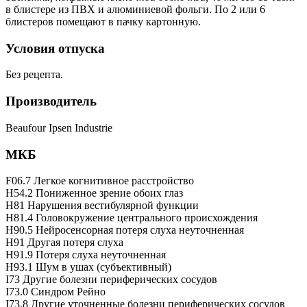
в блистере из ПВХ и алюминиевой фольги. По 2 или 6
блистеров помещают в пачку картонную.
Условия отпуска
Без рецепта.
Производитель
Beaufour Ipsen Industrie
МКБ
F06.7 Легкое когнитивное расстройство
H54.2 Пониженное зрение обоих глаз
H81 Нарушения вестибулярной функции
H81.4 Головокружение центрального происхождения
H90.5 Нейросенсорная потеря слуха неуточненная
H91 Другая потеря слуха
H91.9 Потеря слуха неуточненная
H93.1 Шум в ушах (субъективный)
I73 Другие болезни периферических сосудов
I73.0 Синдром Рейно
I73.8 Другие уточненные болезни периферических сосудов