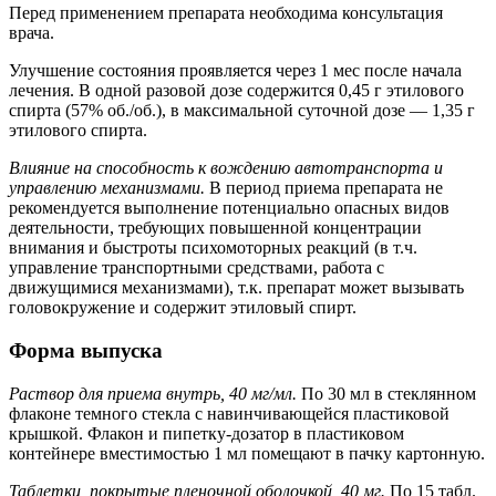
Перед применением препарата необходима консультация
врача.
Улучшение состояния проявляется через 1 мес после начала
лечения. В одной разовой дозе содержится 0,45 г этилового
спирта (57% об./об.), в максимальной суточной дозе — 1,35 г
этилового спирта.
Влияние на способность к вождению автотранспорта и
управлению механизмами.
В период приема препарата не
рекомендуется выполнение потенциально опасных видов
деятельности, требующих повышенной концентрации
внимания и быстроты психомоторных реакций (в т.ч.
управление транспортными средствами, работа с
движущимися механизмами), т.к. препарат может вызывать
головокружение и содержит этиловый спирт.
Форма выпуска
Раствор для приема внутрь, 40 мг/мл.
По 30 мл в стеклянном
флаконе темного стекла с навинчивающейся пластиковой
крышкой. Флакон и пипетку-дозатор в пластиковом
контейнере вместимостью 1 мл помещают в пачку картонную.
Таблетки, покрытые пленочной оболочкой, 40 мг.
По 15 табл.