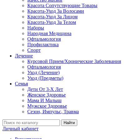
Красота Сопутствующие Товары
Красота-Уход За Волосами
Красота-Уход За Лицом
Красота-Уход За Телом
Наборы
Народная Медицина
Офтальмология
Профилактика
Спорт
Лечение
Курсовой Прием/Хронические Заболевания
Офтальмология
Уход (Лечение)
Уход (Предметы)
Семья
Дети От 3-Х Лет
Женское Здоровье
Мама И Малыш
Мужское Здоровье
Сезон, Импульс, Травма
Найти
Личный кабинет