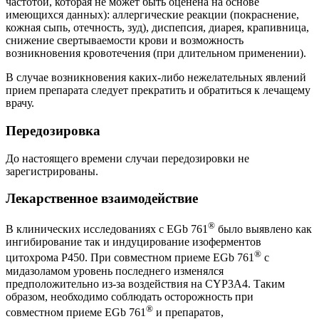
частотой, которая не может быть оценена на основе
имеющихся данных): аллергические реакции (покраснение,
кожная сыпь, отечность, зуд), диспепсия, диарея, крапивница,
снижение свертываемости крови и возможность
возникновения кровотечения (при длительном применении).
В случае возникновения каких-либо нежелательных явлений
прием препарата следует прекратить и обратиться к лечащему
врачу.
Передозировка
До настоящего времени случаи передозировки не
зарегистрированы.
Лекарственное взаимодействие
®
В клинических исследованиях с EGb 761
было выявлено как
ингибирование так и индуцирование изоферментов
®
цитохрома Р450. При совместном приеме EGb 761
с
мидазоламом уровень последнего изменялся
предположительно из-за воздействия на CYP3A4. Таким
образом, необходимо соблюдать осторожность при
®
совместном приеме EGb 761
и препаратов,