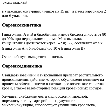
оксид красный
в упаковках контурных ячейковых 15 шт.; в пачке картонной 2
или 6 упаковок.
Фармакокинетика
Гинкголиды А и В и билобалиды имеют биодоступность от 80
до 90% при пероральном приеме. Максимальная
концентрация достигается через 1–2 ч; T
составляет от 4 ч
1/2
(гинкголид А и билобалид) до 10 ч (гинкголид В).
Основной путь выведения — почки.
Фармакодинамика
Стандартизованный и титрованный препарат растительного
происхождения, действие которого обусловлено влиянием на
процессы обмена веществ в клетках, реологические свойства
крови, а также вазомоторные реакции кровеносных сосудов.
Улучшает снабжение мозга кислородом и глюкозой,
нормализует тонус артерий и вен, улучшает
микроциркуляцию, способствует улучшению кровотока,