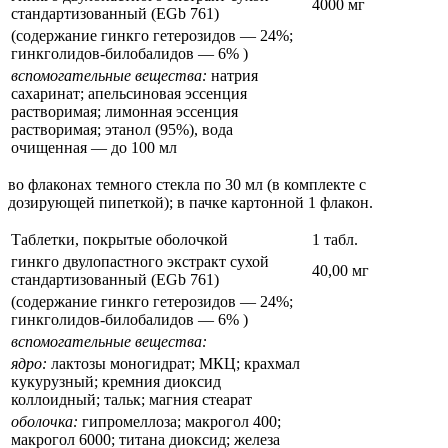
4000 мг
стандартизованный (EGb 761)
(содержание гинкго гетерозидов — 24%;
гинкголидов-билобалидов — 6% )
вспомогательные вещества:
натрия
сахаринат; апельсиновая эссенция
растворимая; лимонная эссенция
растворимая; этанол (95%), вода
очищенная — до 100 мл
во флаконах темного стекла по 30 мл (в комплекте с
дозирующей пипеткой); в пачке картонной 1 флакон.
Таблетки, покрытые оболочкой
1 табл.
гинкго двулопастного экстракт сухой
40,00 мг
стандартизованный (EGb 761)
(содержание гинкго гетерозидов — 24%;
гинкголидов-билобалидов — 6% )
вспомогательные вещества:
ядро:
лактозы моногидрат; МКЦ; крахмал
кукурузный; кремния диоксид
коллоидный; тальк; магния стеарат
оболочка:
гипромеллоза; макрогол 400;
макрогол 6000; титана диоксид; железа