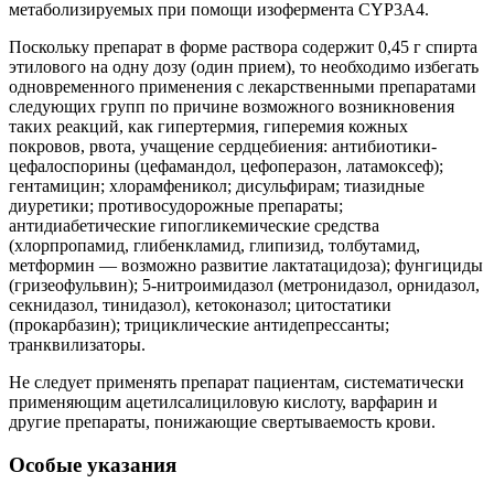
метаболизируемых при помощи изофермента CYP3A4.
Поскольку препарат в форме раствора содержит 0,45 г спирта
этилового на одну дозу (один прием), то необходимо избегать
одновременного применения с лекарственными препаратами
следующих групп по причине возможного возникновения
таких реакций, как гипертермия, гиперемия кожных
покровов, рвота, учащение сердцебиения: антибиотики-
цефалоспорины (цефамандол, цефоперазон, латамоксеф);
гентамицин; хлорамфеникол; дисульфирам; тиазидные
диуретики; противосудорожные препараты;
антидиабетические гипогликемические средства
(хлорпропамид, глибенкламид, глипизид, толбутамид,
метформин — возможно развитие лактатацидоза); фунгициды
(гризеофульвин); 5-нитроимидазол (метронидазол, орнидазол,
секнидазол, тинидазол), кетоконазол; цитостатики
(прокарбазин); трициклические антидепрессанты;
транквилизаторы.
Не следует применять препарат пациентам, систематически
применяющим ацетилсалициловую кислоту, варфарин и
другие препараты, понижающие свертываемость крови.
Особые указания