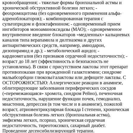
кровообращения; - тяжелые формы бронхиальной астмы и
хронической обструктивной болезни легких; -
феохромоцитома (без одновременного применения альфа-
адреноблокаторов); - комбинированная терапия с
сультопридом и флоктафенином; - одновременный прием
ингибиторов моноаминоксидазы (МАО); - одновременное
внутривенное введение блокаторов «медленных» кальциевых
каналов типа верапамила и дилтиазема и других
антиаритмических средств, например, амиодарон,
дизопирамид и др.); - метаболический ацидоз; -
кардиомегалия (без признаков сердечной недостаточности); -
возраст до 18 лет (эффективность и безопасность не
установлены). В связи с присутствием лактозы этот препарат
противопоказан при врожденной галактоземии; синдроме
мальабсорбции глюкозы/галактозы или дефиците лактазы. С
ОСТОРОЖНОСТЬЮ: Аллергические реакции в анамнезе,
облитерирующие заболевания периферических сосудов
(«перемежающаяся» хромота, синдром Рейно), печеночная
недостаточность, нарушение функции почек, гемодиализ,
миастения, депрессия (в том числе и в анамнезе), пожилой
возраст, атриовентрикулярная блокада I степени, хроническая
обструктивная болезнь легких (бронхиальная астма),
эмфизема легких, псориаз, хроническая сердечная
недостаточность, тиреотоксикоз, сахарный диабет.
Проведение десенсибилизирующей терапии.