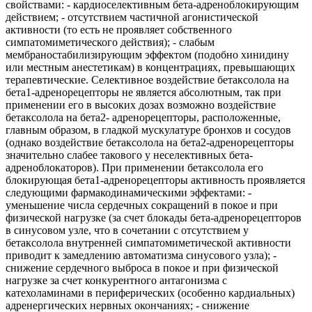
свойствами: - кардиоселективным бета-адреноблокирующим
действием; - отсутствием частичной агонистической
активности (то есть не проявляет собственного
симпатомиметического действия); - слабым
мембраностабилизирующим эффектом (подобно хинидину
или местным анестетикам) в концентрациях, превышающих
терапевтические. Селективное воздействие бетаксолола на
бета1-адренорецепторы не является абсолютным, так при
применении его в высоких дозах возможно воздействие
бетаксолола на бета2- адренорецепторы, расположенные,
главным образом, в гладкой мускулатуре бронхов и сосудов
(однако воздействие бетаксолола на бета2-адренорецепторы
значительно слабее такового у неселективных бета-
адреноблокаторов). При применении бетаксолола его
блокирующая бета1-адренорецепторы активность проявляется
следующими фармакодинамическими эффектами: -
уменьшение числа сердечных сокращений в покое и при
физической нагрузке (за счет блокады бета-адренорецепторов
в синусовом узле, что в сочетании с отсутствием у
бетаксолола внутренней симпатомиметической активности
приводит к замедлению автоматизма синусового узла); -
снижение сердечного выброса в покое и при физической
нагрузке за счет конкурентного антагонизма с
катехоламинами в периферических (особенно кардиальных)
адренергических нервных окончаниях; - снижение