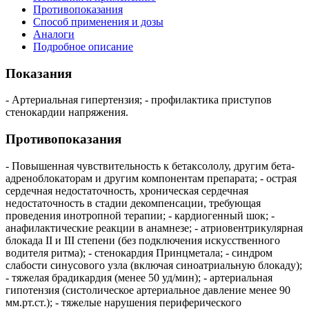
Противопоказания
Способ применения и дозы
Аналоги
Подробное описание
Показания
- Артериальная гипертензия; - профилактика приступов
стенокардии напряжения.
Противопоказания
- Повышенная чувствительность к бетаксололу, другим бета-
адреноблокаторам и другим компонентам препарата; - острая
сердечная недостаточность, хроническая сердечная
недостаточность в стадии декомпенсации, требующая
проведения инотропной терапии; - кардиогенный шок; -
анафилактические реакции в анамнезе; - атриовентрикулярная
блокада II и III степени (без подключения искусственного
водителя ритма); - стенокардия Принцметала; - синдром
слабости синусового узла (включая синоатриальную блокаду);
- тяжелая брадикардия (менее 50 уд/мин); - артериальная
гипотензия (систолическое артериальное давление менее 90
мм.рт.ст.); - тяжелые нарушения периферического