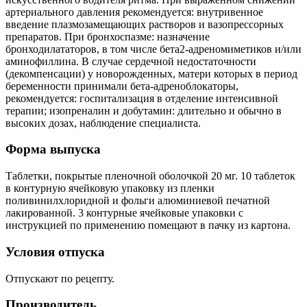
артериального давления рекомендуется: внутривенное
введение плазмозамещающих растворов и вазопрессорных
препаратов. При бронхоспазме: назначение
бронходилататоров, в том числе бета2-адреномиметиков и/или
аминофиллина. В случае сердечной недостаточности
(декомпенсации) у новорожденных, матери которых в период
беременности принимали бета-адреноблокаторы,
рекомендуется: госпитализация в отделение интенсивной
терапии; изопреналин и добутамин: длительно и обычно в
высоких дозах, наблюдение специалиста.
Форма выпуска
Таблетки, покрытые пленочной оболочкой 20 мг. 10 таблеток
в контурную ячейковую упаковку из пленки
поливинилхлоридной и фольги алюминиевой печатной
лакированной. 3 контурные ячейковые упаковки с
инструкцией по применению помещают в пачку из картона.
Условия отпуска
Отпускают по рецепту.
Производитель