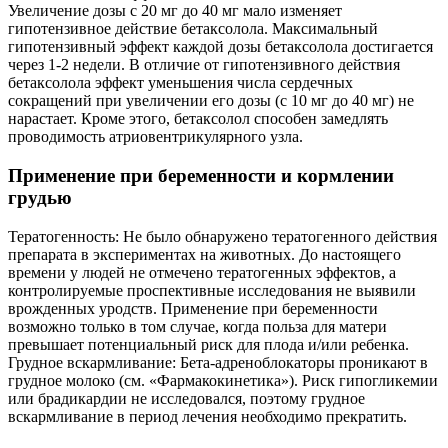
Увеличение дозы с 20 мг до 40 мг мало изменяет
гипотензивное действие бетаксолола. Максимальный
гипотензивный эффект каждой дозы бетаксолола достигается
через 1-2 недели. В отличие от гипотензивного действия
бетаксолола эффект уменьшения числа сердечных
сокращений при увеличении его дозы (с 10 мг до 40 мг) не
нарастает. Кроме этого, бетаксолол способен замедлять
проводимость атриовентрикулярного узла.
Применение при беременности и кормлении
грудью
Тератогенность: Не было обнаружено тератогенного действия
препарата в экспериментах на животных. До настоящего
времени у людей не отмечено тератогенных эффектов, а
контролируемые проспективные исследования не выявили
врожденных уродств. Применение при беременности
возможно только в том случае, когда польза для матери
превышает потенциальный риск для плода и/или ребенка.
Грудное вскармливание: Бета-адреноблокаторы проникают в
грудное молоко (см. «Фармакокинетика»). Риск гипогликемии
или брадикардии не исследовался, поэтому грудное
вскармливание в период лечения необходимо прекратить.