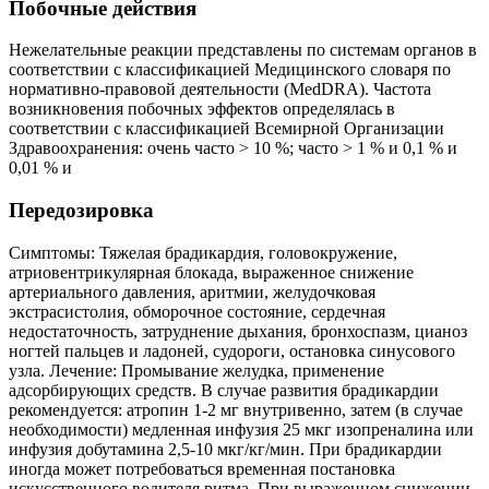
Побочные действия
Нежелательные реакции представлены по системам органов в
соответствии с классификацией Медицинского словаря по
нормативно-правовой деятельности (MedDRA). Частота
возникновения побочных эффектов определялась в
соответствии с классификацией Всемирной Организации
Здравоохранения: очень часто > 10 %; часто > 1 % и 0,1 % и
0,01 % и
Передозировка
Симптомы: Тяжелая брадикардия, головокружение,
атриовентрикулярная блокада, выраженное снижение
артериального давления, аритмии, желудочковая
экстрасистолия, обморочное состояние, сердечная
недостаточность, затруднение дыхания, бронхоспазм, цианоз
ногтей пальцев и ладоней, судороги, остановка синусового
узла. Лечение: Промывание желудка, применение
адсорбирующих средств. В случае развития брадикардии
рекомендуется: атропин 1-2 мг внутривенно, затем (в случае
необходимости) медленная инфузия 25 мкг изопреналина или
инфузия добутамина 2,5-10 мкг/кг/мин. При брадикардии
иногда может потребоваться временная постановка
искусственного водителя ритма. При выраженном снижении