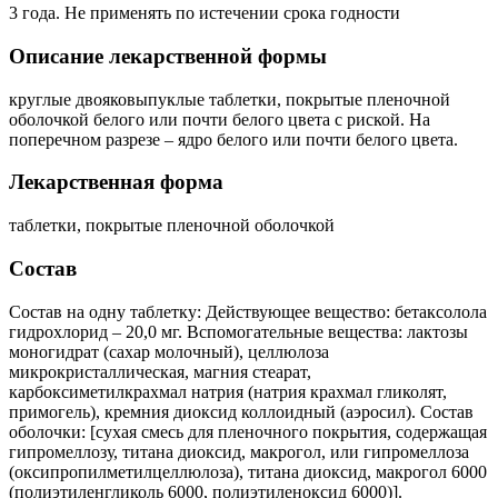
3 года. Не применять по истечении срока годности
Описание лекарственной формы
круглые двояковыпуклые таблетки, покрытые пленочной
оболочкой белого или почти белого цвета с риской. На
поперечном разрезе – ядро белого или почти белого цвета.
Лекарственная форма
таблетки, покрытые пленочной оболочкой
Состав
Состав на одну таблетку: Действующее вещество: бетаксолола
гидрохлорид – 20,0 мг. Вспомогательные вещества: лактозы
моногидрат (сахар молочный), целлюлоза
микрокристаллическая, магния стеарат,
карбоксиметилкрахмал натрия (натрия крахмал гликолят,
примогель), кремния диоксид коллоидный (аэросил). Состав
оболочки: [сухая смесь для пленочного покрытия, содержащая
гипромеллозу, титана диоксид, макрогол, или гипромеллоза
(оксипропилметилцеллюлоза), титана диоксид, макрогол 6000
(полиэтиленгликоль 6000, полиэтиленоксид 6000)].