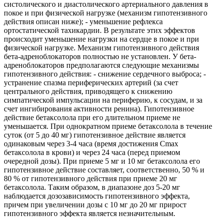
систолического и диастолического артериального давления в
покое и при физической нагрузке (механизм гипотензивного
действия описан ниже); - уменьшение рефлекса
ортостатической тахикардии. В результате этих эффектов
происходит уменьшение нагрузки на сердце в покое и при
физической нагрузке. Механизм гипотензивного действия
бета-адреноблокаторов полностью не установлен. У бета-
адреноблокаторов предполагаются следующие механизмы
гипотензивного действия: - снижение сердечного выброса; -
устранение спазма периферических артерий (за счет
центрального действия, приводящего к снижению
симпатической импульсации на периферию, к сосудам, и за
счет ингибирования активности ренина). Гипотензивное
действие бетаксолола при его длительном приеме не
уменьшается. При однократном приеме бетаксолола в течение
суток (от 5 до 40 мг) гипотензивное действие является
одинаковым через 3-4 часа (время достижения Cmax
бетаксолола в крови) и через 24 часа (перед приемом
очередной дозы). При приеме 5 мг и 10 мг бетаксолола его
гипотензивное действие составляет, соответственно, 50 % и
80 % от гипотензивного действия при приеме 20 мг
бетаксолола. Таким образом, в диапазоне доз 5-20 мг
наблюдается дозозависимость гипотензивного эффекта,
причем при увеличении дозы с 10 мг до 20 мг прирост
гипотензивного эффекта является незначительным.