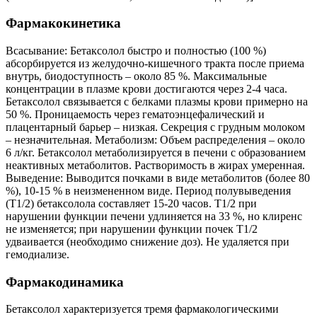
Фармакокинетика
Всасывание: Бетаксолол быстро и полностью (100 %)
абсорбируется из желудочно-кишечного тракта после приема
внутрь, биодоступность – около 85 %. Максимальные
концентрации в плазме крови достигаются через 2-4 часа.
Бетаксолол связывается с белками плазмы крови примерно на
50 %. Проницаемость через гематоэнцефалический и
плацентарный барьер – низкая. Секреция с грудным молоком
– незначительная. Метаболизм: Объем распределения – около
6 л/кг. Бетаксолол метаболизируется в печени с образованием
неактивных метаболитов. Растворимость в жирах умеренная.
Выведение: Выводится почками в виде метаболитов (более 80
%), 10-15 % в неизмененном виде. Период полувыведения
(Т1/2) бетаксолола составляет 15-20 часов. Т1/2 при
нарушении функции печени удлиняется на 33 %, но клиренс
не изменяется; при нарушении функции почек T1/2
удваивается (необходимо снижение доз). Не удаляется при
гемодиализе.
Фармакодинамика
Бетаксолол характеризуется тремя фармакологическими