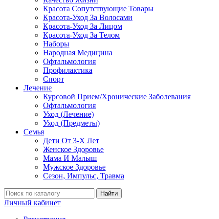
Красота Сопутствующие Товары
Красота-Уход За Волосами
Красота-Уход За Лицом
Красота-Уход За Телом
Наборы
Народная Медицина
Офтальмология
Профилактика
Спорт
Лечение
Курсовой Прием/Хронические Заболевания
Офтальмология
Уход (Лечение)
Уход (Предметы)
Семья
Дети От 3-Х Лет
Женское Здоровье
Мама И Малыш
Мужское Здоровье
Сезон, Импульс, Травма
Найти
Личный кабинет