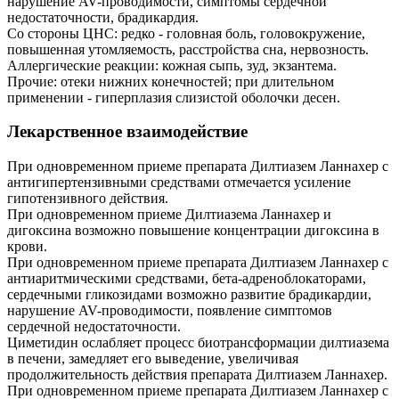
нарушение AV-проводимости, симптомы сердечной
недостаточности, брадикардия.
Со стороны ЦНС: редко - головная боль, головокружение,
повышенная утомляемость, расстройства сна, нервозность.
Аллергические реакции: кожная сыпь, зуд, экзантема.
Прочие: отеки нижних конечностей; при длительном
применении - гиперплазия слизистой оболочки десен.
Лекарственное взаимодействие
При одновременном приеме препарата Дилтиазем Ланнахер с
антигипертензивными средствами отмечается усиление
гипотензивного действия.
При одновременном приеме Дилтиазема Ланнахер и
дигоксина возможно повышение концентрации дигоксина в
крови.
При одновременном приеме препарата Дилтиазем Ланнахер с
антиаритмическими средствами, бета-адреноблокаторами,
сердечными гликозидами возможно развитие брадикардии,
нарушение AV-проводимости, появление симптомов
сердечной недостаточности.
Циметидин ослабляет процесс биотрансформации дилтиазема
в печени, замедляет его выведение, увеличивая
продолжительность действия препарата Дилтиазем Ланнахер.
При одновременном приеме препарата Дилтиазем Ланнахер с