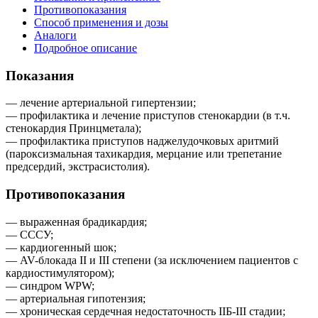
Противопоказания
Способ применения и дозы
Аналоги
Подробное описание
Показания
— лечение артериальной гипертензии;
— профилактика и лечение приступов стенокардии (в т.ч.
стенокардия Принцметала);
— профилактика приступов наджелудочковых аритмий
(пароксизмальная тахикардия, мерцание или трепетание
предсердий, экстрасистолия).
Противопоказания
— выраженная брадикардия;
— СССУ;
— кардиогенный шок;
— AV-блокада II и III степени (за исключением пациентов с
кардиостимулятором);
— синдром WPW;
— артериальная гипотензия;
— хроническая сердечная недостаточность IIБ-III стадии;