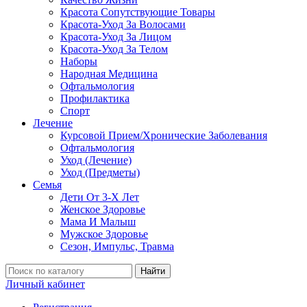
Красота Сопутствующие Товары
Красота-Уход За Волосами
Красота-Уход За Лицом
Красота-Уход За Телом
Наборы
Народная Медицина
Офтальмология
Профилактика
Спорт
Лечение
Курсовой Прием/Хронические Заболевания
Офтальмология
Уход (Лечение)
Уход (Предметы)
Семья
Дети От 3-Х Лет
Женское Здоровье
Мама И Малыш
Мужское Здоровье
Сезон, Импульс, Травма
Найти
Личный кабинет