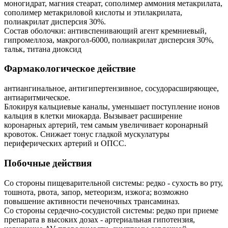
моногидрат, магния стеарат, сополимер аммония метакрилата,
сополимер метакриловой кислоты и этилакрилата,
полиакрилат дисперсия 30%.
Состав оболочки: антивспенивающий агент кремниевый,
гипромеллоза, макрогол-6000, полиакрилат дисперсия 30%,
тальк, титана диоксид
Фармакологическое действие
антиангинальное, антигипертензивное, сосудорасширяющее,
антиаритмическое.
Блокируя кальциевые каналы, уменьшает поступление ионов
кальция в клетки миокарда. Вызывает расширение
коронарных артерий, тем самым увеличивает коронарный
кровоток. Снижает тонус гладкой мускулатуры
периферических артерий и ОПСС.
Побочные действия
Со стороны пищеварительной системы: редко - сухость во рту,
тошнота, рвота, запор, метеоризм, изжога; возможно
повышение активности печеночных трансаминаз.
Со стороны сердечно-сосудистой системы: редко при приеме
препарата в высоких дозах - артериальная гипотензия,