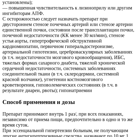
установлены);
— повышенная чувствительность к лизиноприлу или другим
ингибиторам АПФ.
С осторожностью следует назначать препарат при
двустороннем стенозе почечных артерий или стенозе артерии
единственной почки, состоянии после трансплантации почки,
почечной недостаточности (КК менее 30 мл/мин), стенозе
устья аорты, гипертрофической обструктивной
кардиомиопатии, первичном гиперальдостеронизме,
артериальной гипотензии, цереброваскулярных заболеваниях
(в т.ч. недостаточности мозгового кровообращения), ИБС,
тяжелых формах сахарного диабета, тяжелой хронической
сердечной недостаточности, системных заболеваниях
соединительной ткани (в т.ч. склеродермии, системной
красной волчанке), угнетении костномозгового
кроветворения, гиповолемических состояниях (в т.ч. в
результате диареи, рвоты); гипонатриемии
Способ применения и дозы
Препарат принимают внутрь 1 раз/, при всех показаниях,
независимо от приема пищи, предпочтительно в одно и то же
время суток.
При эссенциальной гипертензии больным, не получающим
другие антигипертензивные средства, назначают по 10 мг 1