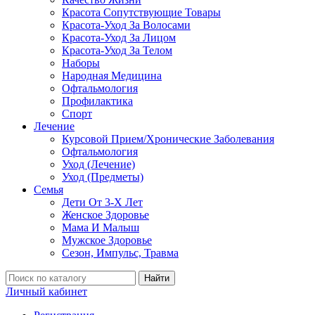
Красота Сопутствующие Товары
Красота-Уход За Волосами
Красота-Уход За Лицом
Красота-Уход За Телом
Наборы
Народная Медицина
Офтальмология
Профилактика
Спорт
Лечение
Курсовой Прием/Хронические Заболевания
Офтальмология
Уход (Лечение)
Уход (Предметы)
Семья
Дети От 3-Х Лет
Женское Здоровье
Мама И Малыш
Мужское Здоровье
Сезон, Импульс, Травма
Найти
Личный кабинет