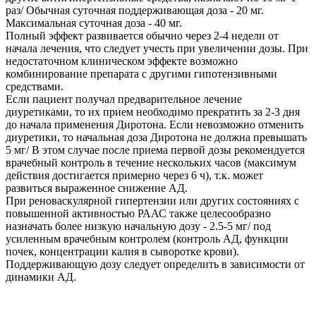
раз/ Обычная суточная поддерживающая доза - 20 мг.
Максимальная суточная доза - 40 мг.
Полный эффект развивается обычно через 2-4 недели от
начала лечения, что следует учесть при увеличении дозы. При
недостаточном клиническом эффекте возможно
комбинирование препарата с другими гипотензивными
средствами.
Если пациент получал предварительное лечение
диуретиками, то их прием необходимо прекратить за 2-3 дня
до начала применения Диротона. Если невозможно отменить
диуретики, то начальная доза Диротона не должна превышать
5 мг/ В этом случае после приема первой дозы рекомендуется
врачебный контроль в течение нескольких часов (максимум
действия достигается примерно через 6 ч), т.к. может
развиться выраженное снижение АД.
При реноваскулярной гипертензии или других состояниях с
повышенной активностью РААС также целесообразно
назначать более низкую начальную дозу - 2.5-5 мг/ под
усиленным врачебным контролем (контроль АД, функции
почек, концентрации калия в сыворотке крови).
Поддерживающую дозу следует определить в зависимости от
динамики АД.