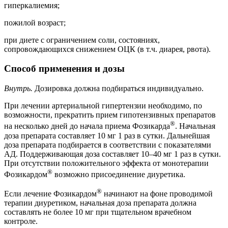
гиперкалиемия;
пожилой возраст;
при диете с ограничением соли, состояниях,
сопровождающихся снижением ОЦК (в т.ч. диарея, рвота).
Способ применения и дозы
Внутрь.
Дозировка должна подбираться индивидуально.
При лечении артериальной гипертензии необходимо, по
возможности, прекратить прием гипотензивных препаратов
®
на несколько дней до начала приема Фозикарда
. Начальная
доза препарата составляет 10 мг 1 раз в сутки. Дальнейшая
доза препарата подбирается в соответствии с показателями
АД. Поддерживающая доза составляет 10–40 мг 1 раз в сутки.
При отсутствии положительного эффекта от монотерапии
®
Фозикардом
возможно присоединение диуретика.
®
Если лечение Фозикардом
начинают на фоне проводимой
терапии диуретиком, начальная доза препарата должна
составлять не более 10 мг при тщательном врачебном
контроле.