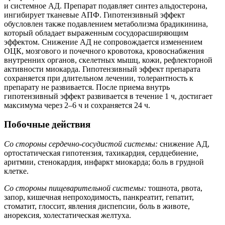
и системное АД. Препарат подавляет синтез альдостерона,
ингибирует тканевые АПФ. Гипотензивный эффект
обусловлен также подавлением метаболизма брадикинина,
который обладает выраженным сосудорасширяющим
эффектом. Снижение АД не сопровождается изменением
ОЦК, мозгового и почечного кровотока, кровоснабжения
внутренних органов, скелетных мышц, кожи, рефлекторной
активности миокарда. Гипотензивный эффект препарата
сохраняется при длительном лечении, толерантность к
препарату не развивается. После приема внутрь
гипотензивный эффект развивается в течение 1 ч, достигает
максимума через 2–6 ч и сохраняется 24 ч.
Побочные действия
Со стороны сердечно-сосудистой системы:
снижение АД,
ортостатическая гипотензия, тахикардия, сердцебиение,
аритмии, стенокардия, инфаркт миокарда; боль в грудной
клетке.
Со стороны пищеварительной системы:
тошнота, рвота,
запор, кишечная непроходимость, панкреатит, гепатит,
стоматит, глоссит, явления диспепсии, боль в животе,
анорексия, холестатическая желтуха.