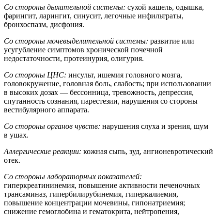
Со стороны дыхательной системы:
сухой кашель, одышка,
фарингит, ларингит, синусит, легочные инфильтраты,
бронхоспазм, дисфония.
Со стороны мочевыделительной системы:
развитие или
усугубление симптомов хронической почечной
недостаточности, протеинурия, олигурия.
Со стороны ЦНС:
инсульт, ишемия головного мозга,
головокружение, головная боль, слабость; при использовании
в высоких дозах — бессонница, тревожность, депрессия,
спутанность сознания, парестезии, нарушения со стороны
вестибулярного аппарата.
Со стороны органов чувств:
нарушения слуха и зрения, шум
в ушах.
Аллергические реакции:
кожная сыпь, зуд, ангионевротический
отек.
Со стороны лабораторных показателей:
гиперкреатининемия, повышение активности печеночных
трансаминаз, гипербилирубинемия, гиперкалиемия,
повышение концентрации мочевины, гипонатриемия;
снижение гемоглобина и гематокрита, нейтропения,