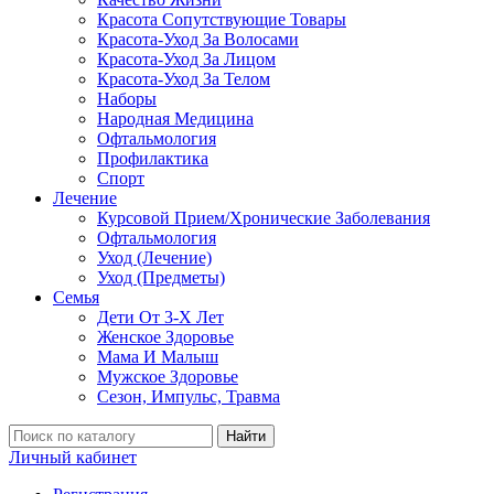
Красота Сопутствующие Товары
Красота-Уход За Волосами
Красота-Уход За Лицом
Красота-Уход За Телом
Наборы
Народная Медицина
Офтальмология
Профилактика
Спорт
Лечение
Курсовой Прием/Хронические Заболевания
Офтальмология
Уход (Лечение)
Уход (Предметы)
Семья
Дети От 3-Х Лет
Женское Здоровье
Мама И Малыш
Мужское Здоровье
Сезон, Импульс, Травма
Найти
Личный кабинет