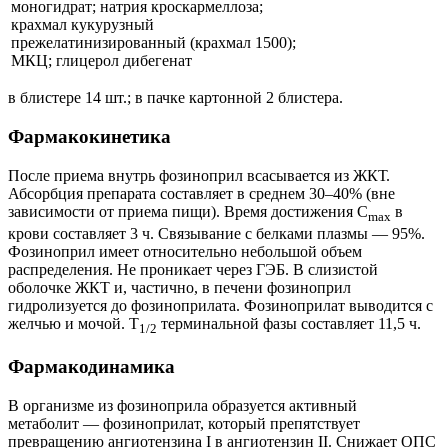
моногидрат; натрия кроскармеллоза;
крахмал кукурузный
прежелатинизированный (крахмал 1500);
МКЦ; глицерол дибегенат
в блистере 14 шт.; в пачке картонной 2 блистера.
Фармакокинетика
После приема внутрь фозиноприл всасывается из ЖКТ.
Абсорбция препарата составляет в среднем 30–40% (вне
зависимости от приема пищи). Время достижения C
в
max
крови составляет 3 ч. Связывание с белками плазмы — 95%.
Фозиноприл имеет относительно небольшой объем
распределения. Не проникает через ГЭБ. В слизистой
оболочке ЖКТ и, частично, в печени фозиноприл
гидролизуется до фозиноприлата. Фозиноприлат выводится с
желчью и мочой. T
терминальной фазы составляет 11,5 ч.
1/2
Фармакодинамика
В организме из фозиноприла образуется активный
метаболит — фозиноприлат, который препятствует
превращению ангиотензина I в ангиотензин II. Снижает ОПС