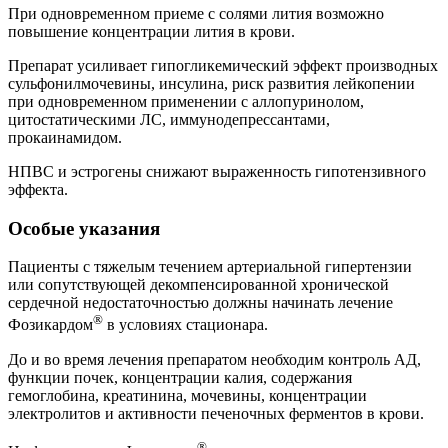
При одновременном приеме с солями лития возможно
повышение концентрации лития в крови.
Препарат усиливает гипогликемический эффект производных
сульфонилмочевины, инсулина, риск развития лейкопении
при одновременном применении с аллопуринолом,
цитостатическими ЛС, иммунодепрессантами,
прокаинамидом.
НПВС и эстрогены снижают выраженность гипотензивного
эффекта.
Особые указания
Пациенты с тяжелым течением артериальной гипертензии
или сопутствующей декомпенсированной хронической
сердечной недостаточностью должны начинать лечение
®
Фозикардом
в условиях стационара.
До и во время лечения препаратом необходим контроль АД,
функции почек, концентрации калия, содержания
гемоглобина, креатинина, мочевины, концентрации
электролитов и активности печеночных ферментов в крови.
®