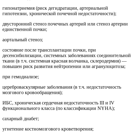
гипонатриемия (риск дегидратации, артериальной
гипотензии, хронической почечной недостаточности);
двусторонний стеноз почечных артерий или стеноз артерии
единственной почки;
аортальный стеноз;
состояние после трансплантации почки, при
десенсибилизации, системных заболеваниях соединительной
ткани (в т.ч. системная красная волчанка, склеродермия) —
повышен риск развития нейтропении или агранулоцитоза;
при гемодиализе;
цереброваскулярные заболевания (в т.ч. недостаточность
мозгового кровообращения);
ИБС, хроническая сердечная недостаточность III и IV
функционального класса (по классификации NYHA);
сахарный диабет;
угнетение костномозгового кроветворения;