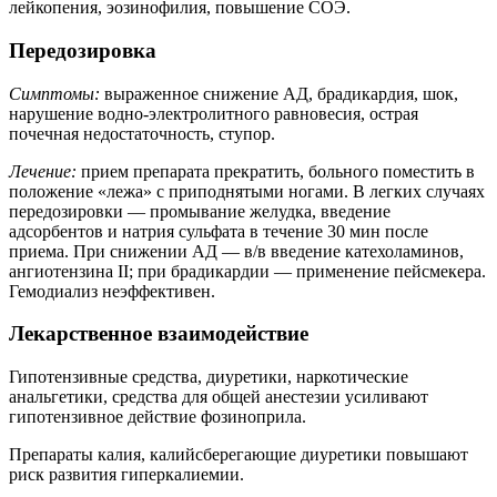
лейкопения, эозинофилия, повышение СОЭ.
Передозировка
Симптомы:
выраженное снижение АД, брадикардия, шок,
нарушение водно-электролитного равновесия, острая
почечная недостаточность, ступор.
Лечение:
прием препарата прекратить, больного поместить в
положение «лежа» с приподнятыми ногами. В легких случаях
передозировки — промывание желудка, введение
адсорбентов и натрия сульфата в течение 30 мин после
приема. При снижении АД — в/в введение катехоламинов,
ангиотензина II; при брадикардии — применение пейсмекера.
Гемодиализ неэффективен.
Лекарственное взаимодействие
Гипотензивные средства, диуретики, наркотические
анальгетики, средства для общей анестезии усиливают
гипотензивное действие фозиноприла.
Препараты калия, калийсберегающие диуретики повышают
риск развития гиперкалиемии.