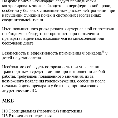
На фоне приема Фозикарда
следует периодически
контролировать число лейкоцитов в периферической крови,
особенно у больных с повышенным риском нейтропении: при
нарушении функции почек и системных заболеваниях
соединительной ткани.
Из-за повышенного риска развития артериальной гипотензии
необходимо соблюдать осторожность при назначении
препарата пациентам, находящимся на малосолевой или
бессолевой диете.
®
Безопасность и эффективность применения Фозикарда
у
детей не установлена.
Необходимо соблюдать осторожность при управлении
транспортными средствами или при выполнении любой
работы, требующей повышенного внимания, из-за
возможного появления головокружения, особенно после
начальной дозы препарата у больных, принимающих
диуретические ЛС.
МКБ
I10 Эссенциальная (первичная) гипертензия
I15 Вторичная гипертензия