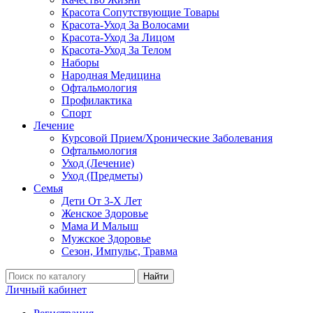
Красота Сопутствующие Товары
Красота-Уход За Волосами
Красота-Уход За Лицом
Красота-Уход За Телом
Наборы
Народная Медицина
Офтальмология
Профилактика
Спорт
Лечение
Курсовой Прием/Хронические Заболевания
Офтальмология
Уход (Лечение)
Уход (Предметы)
Семья
Дети От 3-Х Лет
Женское Здоровье
Мама И Малыш
Мужское Здоровье
Сезон, Импульс, Травма
Найти
Личный кабинет