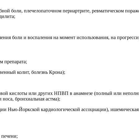
бной боли, плечелопаточном периартрите, ревматическом пораж
дилита;
ения боли и воспаления на момент использования, на прогрессир
м препарата;
венный колит, болезнь Крона);
ловой кислоты или других НПВП в анамнезе (полный или непо
 носа, бронхиальная астма);
кации Нью-Йоркской кардиологической ассоциации), ишемическая
 печени;