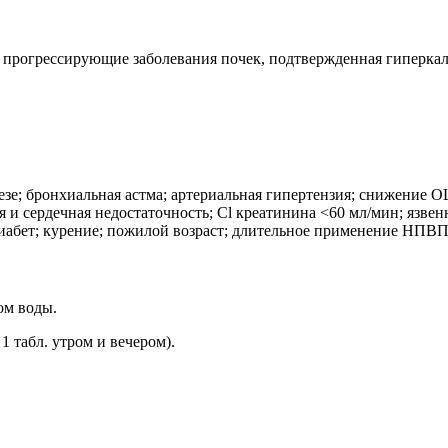
), прогрессирующие заболевания почек, подтвержденная гиперка
зе; бронхиальная астма; артериальная гипертензия; снижение О
ая и сердечная недостаточность; Cl креатинина <60 мл/мин; язв
абет; курение; пожилой возраст; длительное применение НПВП;
ом воды.
1 табл. утром и вечером).