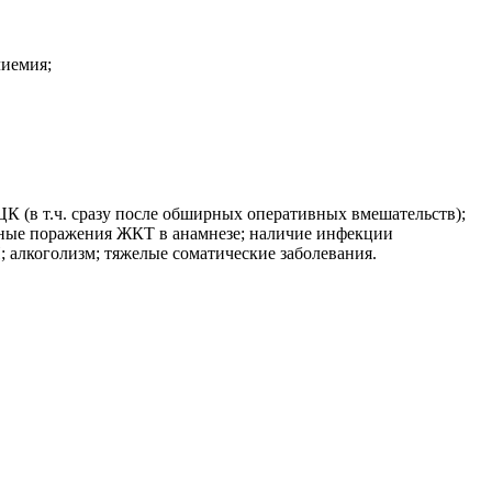
лиемия;
ЦК (в т.ч. сразу после обширных оперативных вмешательств);
енные поражения ЖКТ в анамнезе; наличие инфекции
 алкоголизм; тяжелые соматические заболевания.