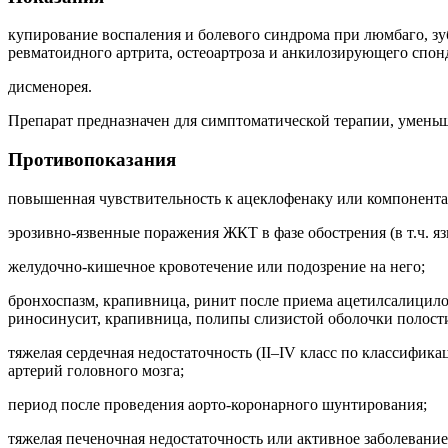
купирование воспаления и болевого синдрома при люмбаго, зу
ревматоидного артрита, остеоартроза и анкилозирующего спон
дисменорея.
Препарат предназначен для симптоматической терапии, уменьш
Противопоказания
повышенная чувствительность к ацеклофенаку или компонента
эрозивно-язвенные поражения ЖКТ в фазе обострения (в т.ч. яз
желудочно-кишечное кровотечение или подозрение на него;
бронхоспазм, крапивница, ринит после приема ацетилсалици
риносинусит, крапивница, полипы слизистой оболочки полости
тяжелая сердечная недостаточность (II–IV класс по классифи
артерий головного мозга;
период после проведения аорто-коронарного шунтирования;
тяжелая печеночная недостаточность или активное заболевание