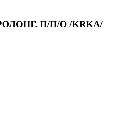
РОЛОНГ. П/П/О /KRKA/