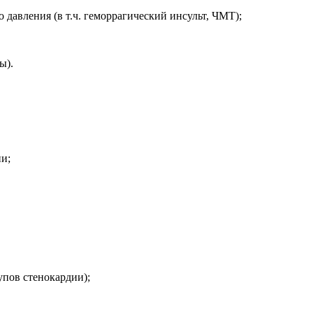
авления (в т.ч. геморрагический инсульт, ЧМТ);
ы).
и;
пов стенокардии);