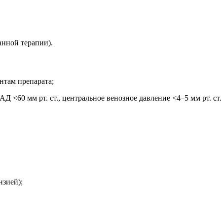
анной терапии).
нтам препарата;
Д <60 мм рт. ст., центральное венозное давление <4–5 мм рт. ст.
нзией);