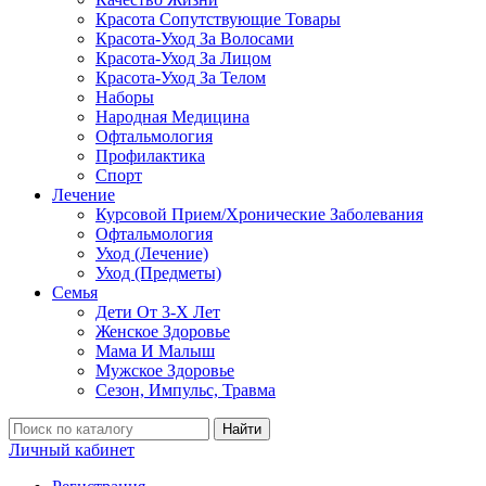
Красота Сопутствующие Товары
Красота-Уход За Волосами
Красота-Уход За Лицом
Красота-Уход За Телом
Наборы
Народная Медицина
Офтальмология
Профилактика
Спорт
Лечение
Курсовой Прием/Хронические Заболевания
Офтальмология
Уход (Лечение)
Уход (Предметы)
Семья
Дети От 3-Х Лет
Женское Здоровье
Мама И Малыш
Мужское Здоровье
Сезон, Импульс, Травма
Найти
Личный кабинет