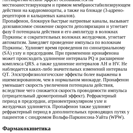
местноанестезирующем и прямом мембраностабилизирующем
действии на кардиомиоциты, а также на блокаде (3-адрено-
рецепторов и кальциевых каналов).
Пропафеион, блокируя быстрые натриевые каналы, вызывает
дозозависимое снижение скорости деполяризации и угнетает
фазу 0 потенциала действия и его амплитуду в волокнах
Пуркиньс и сократительных волокнах желудочков, угнетает
автоматизм. Замедляет проведение импульса по волокнам
Пуркиньс. Удлиняет время проведения по синоатриальному
(SA) узлу и предсердиям. При применении ироиафеноиа
может происходить удлинение интервала PQ и расширение
комплекса QRS. а также удлинение интервалов АН и HV. Не
наблюдается каких-либо значительных изменений интервала
QT. Элсктрофизиологичсские эффекты более выражены в
ишемизированном, чем в нормальном миокарде. Пронафенон
уменьшает скорость увеличения потенциала действия,
вследствие чего снижается скорость проводимости импульса
(отрицательный дромотропный эффект). Рефрактерный
период в предсердии, атриовентрикулярном узле и
желудочках удлиняется. Пропафеион также удлиняет
рефрактерный период в дополнительных проводящих путях у
пациентов с синдромом Вольфа-Паркинсона-Уайта (WPW).
Фармакокинетика