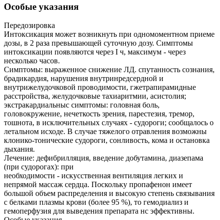
Особые указания
Передозировка
Интоксикация может возникнуть при одномоментном приеме
дозы, в 2 раза превышающей суточную дозу. Симптомы
интоксикации появляются через I ч, максимум - через
несколько часов.
Симптомы: выраженное снижение ЛД. спутанность сознания,
брадикардия, нарушения внутринредсердной и
внутрижелудочковой проводимости, гжетрапирамидные
расстройства, желудочковые тахиаритмии, асистолия;
экстракардиальныс симптомы: головная боль,
головокружение, нечеткость зрения, парестезия, тремор,
тошнота, в исключительных случаях - судороги; сообщалось о
летальном исходе. В случае тяжелого отравления возможны
клонико-тонические судороги, сонливость, кома и остановка
дыхания.
Лечение: дефибрилляция, введение добутамина, диазепама
(при судорогах): при
необходимости - искусственная вентиляция легких и
непрямой массаж сердца. Поскольку пропафенон имеет
большой объем распределения и высокую степень связывания
с белками плазмы крови (более 95 %), то гемодиализ и
гемоперфузия для выведения препарата нс эффективны.
Особые указания