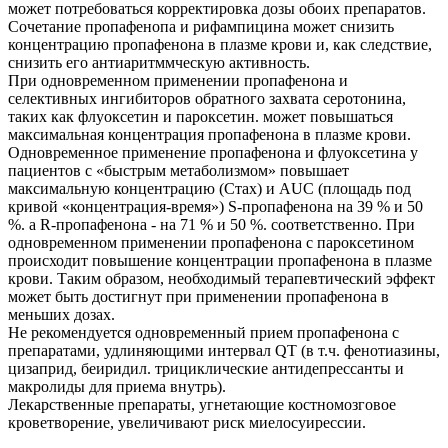
может потребоваться корректировка дозы обоих препаратов.
Сочетание пропафенопа и рифампицина может снизить
концентрацию пропафенона в плазме крови и, как следствие,
снизить его антиаритммческую активность.
При одновременном применении пропафенона и
селективных ингибиторов обратного захвата серотонина,
таких как флуоксетин и пароксетин. может повышаться
максимальная концентрация пропафенона в плазме крови.
Одновременное применение пропафенона и флуоксетина у
пациентов с «быстрым метаболизмом» повышает
максимальную концентрацию (Стах) и AUC (площадь под
кривой «концентрация-время») S-пропафенона на 39 % и 50
%. а R-пропафенона - на 71 % и 50 %. соответственно. При
одновременном применении пропафенона с пароксетином
происходит повышение концентрации пропафенона в плазме
крови. Таким образом, необходимый терапевтический эффект
может быть достигнут при применении пропафенона в
меньших дозах.
Не рекомендуется одновременный прием пропафенона с
препаратами, удлиняющими интервал QT (в т.ч. фенотиазины,
цизаприд, беиридил. трициклические антидепрессанты и
макролиды для приема внутрь).
Лекарственные препараты, угнетающие костномозговое
кроветворение, увеличивают риск миелосуирессии.