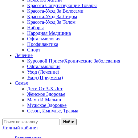
Красота Сопутствующие Товары
Красота-Уход За Волосами
Красота-Уход За Лицом
Красота-Уход За Телом
Наборы
Народная Медицина
Офтальмология
Профилактика
Спорт
Лечение
Курсовой Прием/Хронические Заболевания
Офтальмология
Уход (Лечение)
Уход (Предметы)
Семья
Дети От 3-Х Лет
Женское Здоровье
Мама И Малыш
Мужское Здоровье
Сезон, Импульс, Травма
Найти
Личный кабинет