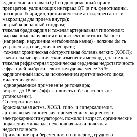
-удлинение интервала QT и одновременный прием
препаратов, удлиняющих интервал QT (в г.ч. фенотиазины.
цизаприд, беиридил, трициклические антидепрессанты и
макролиды для приема внутрь);
острый коронарный синдром;
тяжелая брадикардия и тяжелая артериальная гипотензия;
выраженные нарушения водно-электролитного баланса
(например, нарушения метаболизма калия) - должны бы ть
устранены до введения препарата;
-тяжелая хроническая обструктивная болезнь легких (ХОБЛ);
значительные органические изменения миокарда, такие как
тяжелая рефрактерная хроническая сердечная недостаточность
с фракцией выброса левого желудочка менее 35 %.
кардиогенный шок, за исключением аритмического шока;
миастения gravis;
-одновременное применение ритонавира;
возраст до 18 лет (эффективность и безопасность нс
установлены).
С осторожностью
Бронхиальная астма, ХОБЛ. гипо- и гиперкалиемия,
артериальная гипотензия, применение у пациентов с
электрокардиостимулятором, пожилой возраст, органические
поражения миокарда, печеночная и/или почечная
недостаточность.
Применение при беременности и в период грудного