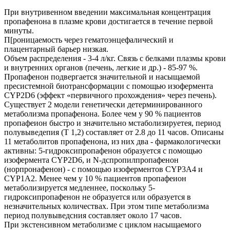
При внутривенном введении максимальная концентрация
пропафенона в плазме крови достигается в течение первой
минуты.
П[роницаемость через гематоэнцефалический и
плацентарный барьер низкая.
Объем распределения - 3-4 л/кг. Связь с белками плазмы крови
и внутренних органов (печень, легкие и др.) - 85-97 %.
Пропафенон подвергается значительной и насыщаемой
пресистемной биотрансформации с помощью изофермента
CYP2D6 (эффект «первичного прохождения» через печень).
Существует 2 модели генетически детерминированного
метаболизма пропафенона. Более чем у 90 % пациентов
пропафеион быстро и значительно мстаболизируетея, период
полувыведепия (Т 1,2) составляет от 2.8 до 11 часов. Описаны
11 метаболитов пропафенона, из них два - фармакологически
активны: 5-гидроксипропафенон образуется с помощью
изофермента CYP2D6, и N-дспропилпропафенон
(норпронафенон) - с помощью изоферментов CYP3A4 и
CYP1A2. Менее чем у 10 % пациентов пропафеион
метаболизируется медленнее, поскольку 5-
гидроксипропафенон не образуется или образуется в
незначительных количествах. При этом типе метаболизма
период полувыведсния составляет около 17 часов.
При экстенсивном метаболизме с циклом насыщаемого