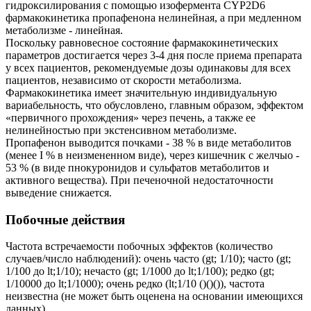
гидроксилирования с помощью изофермента CYP2D6
фармакокинетика пропафенона нелинейная, а при медленном
метаболизме - линейная.
Поскольку равновесное состояние фармакокинетических
параметров достигается через 3-4 дня после приема препарата
у всех пациентов, рекомендуемые дозы одинаковы для всех
пациентов, независимо от скорости метаболизма.
Фармакокинетика имеет значительную индивидуальную
вариабельность, что обусловлено, главным образом, эффектом
«первичного прохождения» через печень, а также ее
нелинейностью при экстенсивном метаболизме.
Пропафенон выводится почками - 38 % в виде метаболитов
(менее I % в неизмененном виде), через кишечник с желчыо -
53 % (в виде пнокуронидов и сульфатов метаболитов и
активного вещества). При печеночной недостаточности
выведение снижается.
Побочные действия
Частота встречаемости побочных эффектов (количество
случаев/число наблюдений): очень часто (gt; 1/10); часто (gt;
1/100 до lt;1/10); нечасто (gt; 1/1000 до lt;1/100); редко (gt;
1/10000 до lt;1/1000); очень редко (lt;1/10 ()()()), частота
неизвестна (не может быть оценена на основании имеющихся
данных).