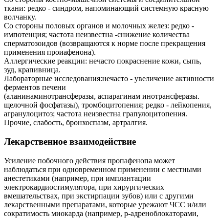
ткани: редко - синдром, напоминающий системную красную
волчанку.
Со стороны половых органов и молочных желез: редко -
импотенция; частота неизвестна -снижение количества
сперматозоидов (возвращаются к норме после прекращения
применения проиафенона).
Аллергические реакции: нечасто покраснение кожи, сыпь,
зуд, крапивница.
Лабораторные исследования:нечасто - увеличение активности
ферментов печени
(аланинаминотрансферазы, аспарагинам инотрансферазы.
щелочной фосфатазы), тромбоцитопения; редко - лейкопения,
агранулоцитоз; частота неизвестна грапулоцитопения.
Прочие, слабость, бронхоспазм, артралгия.
Лекарственное взаимодействие
Усиление побочного действия пропафенопа может
наблюдаться при одновременном применении с местными
анестетиками (например, при имплантации
электрокардиостимулятора, при хирургических
вмешательствах, при экстирпации зубов) или с другими
лекарственными препаратами, которые урежают ЧСС и/или
сократимость миокарда (например, p-адреноблокаторами,