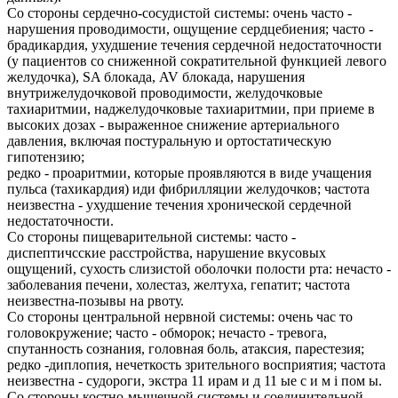
Со стороны сердечно-сосудистой системы: очень часто -
нарушения проводимости, ощущение сердцебиения; часто -
брадикардия, ухудшение течения сердечной недостаточности
(у пациентов со сниженной сократительной функцией левого
желудочка), SA блокада, AV блокада, нарушения
внутрижелудочковой проводимости, желудочковые
тахиаритмии, наджелудочковые тахиаритмии, при приеме в
высоких дозах - выраженное снижение артериального
давления, включая постуральную и ортостатическую
гипотензию;
редко - проаритмии, которые проявляются в виде учащения
пульса (тахикардия) иди фибрилляции желудочков; частота
неизвестна - ухудшение течения хронической сердечной
недостаточности.
Со стороны пищеварительной системы: часто -
диспептичсские расстройства, нарушение вкусовых
ощущений, сухость слизистой оболочки полости рта: нечасто -
заболевания печени, холестаз, желтуха, гепатит; частота
неизвестна-позывы на рвоту.
Со стороны центральной нервной системы: очень час то
головокружение; часто - обморок; нечасто - тревога,
спутанность сознания, головная боль, атаксия, парестезия;
редко -диплопия, нечеткость зрительного восприятия; частота
неизвестна - судороги, экстра 11 ирам и д 11 ые с и м i пом ы.
Со стороны костно-мышечной системы и соединительной