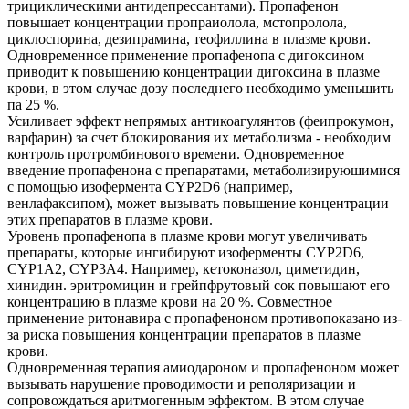
трициклическими антидепрессантами). Пропафенон
повышает концентрации пропраиолола, мстопролола,
циклоспорина, дезипрамина, теофиллина в плазме крови.
Одновременное применение пропафенопа с дигоксином
приводит к повышению концентрации дигоксина в плазме
крови, в этом случае дозу последнего необходимо уменьшить
па 25 %.
Усиливает эффект непрямых антикоагулянтов (феипрокумон,
варфарин) за счет блокирования их метаболизма - необходим
контроль протромбинового времени. Одновременное
введение пропафенона с препаратами, метаболизируюшимися
с помощью изофермента CYP2D6 (например,
венлафаксипом), может вызывать повышение концентрации
этих препаратов в плазме крови.
Уровень пропафенопа в плазме крови могут увеличивать
препараты, которые ингибируют изоферменты CYP2D6,
CYP1A2, CYP3A4. Например, кетоконазол, циметидин,
хинидин. эритромицин и грейпфрутовый сок повышают его
концентрацию в плазме крови на 20 %. Совместное
применение ритонавира с пропафеноном противопоказано из-
за риска повышения концентрации препаратов в плазме
крови.
Одновременная терапия амиодароном и пропафеноном может
вызывать нарушение проводимости и реполяризации и
сопровождаться аритмогенным эффектом. В этом случае