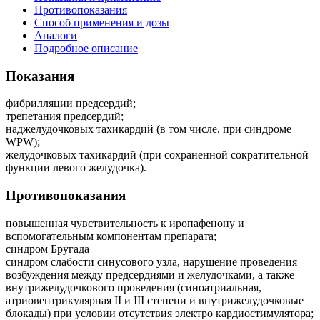
Противопоказания
Способ применения и дозы
Аналоги
Подробное описание
Показания
фибрилляции предсердий;
трепетания предсердий;
наджелудочковых тахикардий (в том числе, при синдроме
WPW);
желудочковых тахикардий (при сохраненной сократительной
функции левого желудочка).
Противопоказания
повышенная чувствительность к иропафенону и
вспомогательным компонентам препарата;
синдром Бругада
синдром слабости синусового узла, нарушение проведения
возбуждения между предсердиями и желудочками, а также
внутрижелудочкового проведения (синоатриальная,
атриовентрикулярная II и III степени и внутрижелудочковые
блокады) при условии отсутствия электро кардиостимулятора;