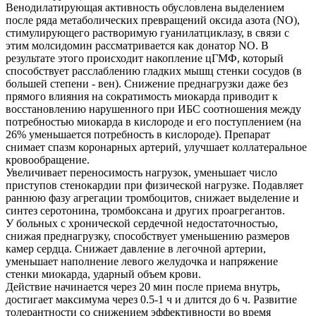
Венодилатирующая активность обусловлена выделением
после ряда метаболических превращений оксида азота (NО),
стимулирующего растворимую гуанилатциклазу, в связи с
этим молсидомин рассматривается как донатор NО. В
результате этого происходит накопление цГМФ, который
способствует расслаблению гладких мышц стенки сосудов (в
большей степени - вен). Снижение преднагрузки даже без
прямого влияния на сократимость миокарда приводит к
восстановлению нарушенного при ИБС соотношения между
потребностью миокарда в кислороде и его поступлением (на
26% уменьшается потребность в кислороде). Препарат
снимает спазм коронарных артерий, улучшает коллатеральное
кровообращение.
Увеличивает переносимость нагрузок, уменьшает число
приступов стенокардии при физической нагрузке. Подавляет
раннюю фазу агрегации тромбоцитов, снижает выделение и
синтез серотонина, тромбоксана и других проагрегантов.
У больных с хронической сердечной недостаточностью,
снижая преднагрузку, способствует уменьшению размеров
камер сердца. Снижает давление в легочной артерии,
уменьшает наполнение левого желудочка и напряжение
стенки миокарда, ударный объем крови.
Действие начинается через 20 мин после приема внутрь,
достигает максимума через 0.5-1 ч и длится до 6 ч. Развитие
толерантности со снижением эффективности во время