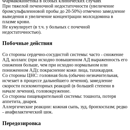
Фармакокинетика в особых клинических случаях
При тяжелой печеночной недостаточности (увеличение
бромсульфалеиновой пробы до 20-50%) отмечено замедление
выведения и увеличение концентрации молсидомина в
плазме крови.
Не кумулирует (в т.ч. у больных с почечной
недостаточностью).
Побочные действия
Со стороны сердечно-сосудистой системы: часто - снижение
АД, коллапс (при исходно повышенном АД выраженность его
снижения больше, чем при исходно нормальном или
пониженном АД); покраснение кожи лица, тахикардия.
Со стороны ЦНС: головная боль (обычно незначительная,
исчезает в процессе дальнейшего лечения), замедление
скорости психомоторных реакций (в большей степени в
начале лечения), головокружение.
Со стороны пищеварительной системы: тошнота, потеря
аппетита, диарея.
Аллергические реакции: кожная сыпь, зуд, бронхоспазм; редко
- анафилактический шок.
Передозировка