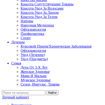
Красота Сопутствующие Товары
Красота-Уход За Волосами
Красота-Уход За Лицом
Красота-Уход За Телом
Наборы
Народная Медицина
Офтальмология
Профилактика
Спорт
Лечение
Курсовой Прием/Хронические Заболевания
Офтальмология
Уход (Лечение)
Уход (Предметы)
Семья
Дети От 3-Х Лет
Женское Здоровье
Мама И Малыш
Мужское Здоровье
Сезон, Импульс, Травма
Найти
Личный кабинет