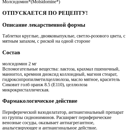
Молсидомин*(Molsidomine*)
ОТПУСКАЕТСЯ ПО РЕЦЕПТУ!
Описание лекарственной формы
Таблетки круглые, двояковыпуклые, светло-розового цвета, с
мятным запахом, с риской на одной стороне
Состав
молсидомин 2 мг
Вспомогательные вещества: лактоза, крахмал пшеничный,
маннитол, кремния диоксид коллоидный, магния стеарат,
гидроксипропилметилцеллюлоза, масло мятное, краситель
Сиковит голб оранж 8.5 (Е110), целлюлоза
микрокристаллическая.
Фармакологическое действие
Периферический вазодилататор, антиангинальный препарат
из группы сиднониминов. Расширяет периферические
венозные сосуды, оказывает антиагрегантное,
анальгезирующее и антиангинальное действие.