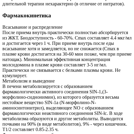
длительной терапии нехарактерно (в отличие от нитратов).
Фармакокинетика
Всасывание и распределение
После приема внутрь практически полностью абсорбируется
из ЖКТ. Биодоступность - 60-70%. Cmax составляет 4.4 мкг/мл
и достигается через 1 ч. При приеме внутрь после еды
всасывание хотя и замедляется, но не снижается (Cmax в
плазме крови достигается на 30-60 мин позже, чем при приеме
натощак). Минимальная эффективная концентрация
молсидомина в плазме крови составляет 3-5 нг/мл.
Практически не связывается с белками плазмы крови. Не
кумулирует.
Метаболизм и выведение
В печени метаболизируется с образованием
фармакологически активного соединения SIN-1,(3-
морфолино-сиднонимин), из которого образуется весьма
нестойкое вещество SIN-1а (N-морфолино-N-
аминосинтонитрил), выделяющее NO с образованием
фармакологически неактивного соединения SIN-lc. В ходе
метаболизма образуются и другие метаболиты. Выводится
почками на 90% (в виде метаболитов), 9% - через кишечник.
T1/2 составляет 0.85-2.35 ч.