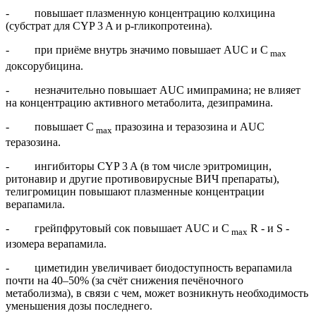
- повышает плазменную концентрацию колхицина
(субстрат для CYP 3 A и р-гликопротеина).
- при приёме внутрь значимо повышает AUC и С
max
доксорубицина.
- незначительно повышает AUC имипрамина; не влияет
на концентрацию активного метаболита, дезипрамина.
- повышает С
празозина и теразозина и AUC
max
теразозина.
- ингибиторы CYP 3 A (в том числе эритромицин,
ритонавир и другие противовирусные ВИЧ препараты),
телигромицин повышают плазменные концентрации
верапамила.
- грейпфрутовый сок повышает AUC и С
R - и S -
max
изомера верапамила.
- циметидин увеличивает биодоступность верапамила
почти на 40–50% (за счёт снижения печёночного
метаболизма), в связи с чем, может возникнуть необходимость
уменьшения дозы последнего.