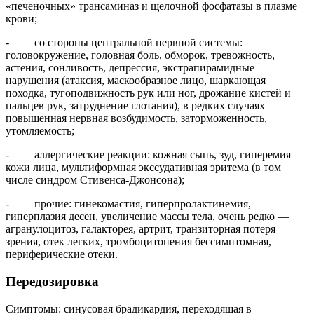
«печеночных» трансаминаз и щелочной фосфатазы в плазме
крови;
- со стороны центральной нервной системы:
головокружение, головная боль, обморок, тревожность,
астения, сонливость, депрессия, экстрапирамидные
нарушения (атаксия, маскообразное лицо, шаркающая
походка, тугоподвижность рук или ног, дрожание кистей и
пальцев рук, затруднение глотания), в редких случаях —
повышенная нервная возбудимость, заторможенность,
утомляемость;
- аллергические реакции: кожная сыпь, зуд, гиперемия
кожи лица, мультиформная экссудативная эритема (в том
числе синдром Стивенса-Джонсона);
- прочие: гинекомастия, гиперпролактинемия,
гиперплазия десен, увеличение массы тела, очень редко —
агранулоцитоз, галакторея, артрит, транзиторная потеря
зрения, отек легких, тромбоцитопения бессимптомная,
периферические отеки.
Передозировка
Симптомы: синусовая брадикардия, переходящая в