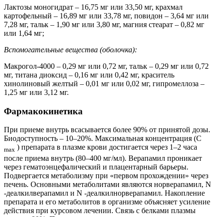
Лактозы моногидрат – 16,75 мг или 33,50 мг, крахмал
картофельный – 16,89 мг или 33,78 мг, повидон – 3,64 мг или
7,28 мг, тальк – 1,90 мг или 3,80 мг, магния стеарат – 0,82 мг
или 1,64 мг;
Вспомогательные вещества (оболочка):
Макрогол-4000 – 0,29 мг или 0,72 мг, тальк – 0,29 мг или 0,72
мг, титана диоксид – 0,16 мг или 0,42 мг, краситель
хинолиновый желтый – 0,01 мг или 0,02 мг, гипромеллоза –
1,25 мг или 3,12 мг.
Фармакокинетика
При приеме внутрь всасывается более 90% от принятой дозы.
Биодоступность – 10–20%. Максимальная концентрация (С
) препарата в плазме крови достигается через 1–2 часа
max
после приема внутрь (80–400 мг/мл). Верапамил проникает
через гематоэнцефалический и плацентарный барьеры.
Подвергается метаболизму при «первом прохождении» через
печень. Основными метаболитами являются норверапамил, N
-деалкилверапамил и N -деалкилнорверапамил. Накопление
препарата и его метаболитов в организме объясняет усиление
действия при курсовом лечении. Связь с белками плазмы