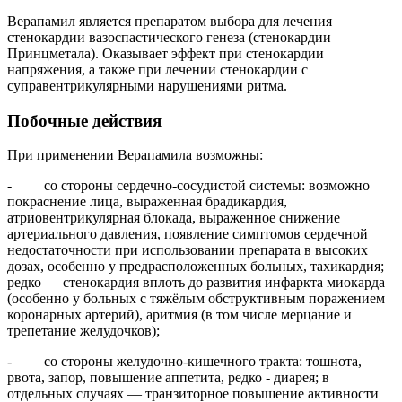
Верапамил является препаратом выбора для лечения
стенокардии вазоспастического генеза (стенокардии
Принцметала). Оказывает эффект при стенокардии
напряжения, а также при лечении стенокардии с
суправентрикулярными нарушениями ритма.
Побочные действия
При применении Верапамила возможны:
- со стороны сердечно-сосудистой системы: возможно
покраснение лица, выраженная брадикардия,
атриовентрикулярная блокада, выраженное снижение
артериального давления, появление симптомов сердечной
недостаточности при использовании препарата в высоких
дозах, особенно у предрасположенных больных, тахикардия;
редко — стенокардия вплоть до развития инфаркта миокарда
(особенно у больных с тяжёлым обструктивным поражением
коронарных артерий), аритмия (в том числе мерцание и
трепетание желудочков);
- со стороны желудочно-кишечного тракта: тошнота,
рвота, запор, повышение аппетита, редко - диарея; в
отдельных случаях — транзиторное повышение активности