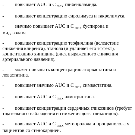
- повышает AUC и С
глибенкламида.
max
- повышает концентрацию сиролимуса и такролимуса.
- значимо повышает AUC и С
буспирона и
max
мидазолама.
- повышает концентрацию теофиллина (вследствие
снижения клиренса), этанола (и удлиняет его эффект),
концентрацию хинидина (риск выраженного снижения
артериального давления).
- может повышать концентрацию аторвастатина и
ловастатина.
- повышает значимо AUC и С
симвастатина.
max
- повышает AUC и С
алмотриптана.
max
- повышает концентрации сердечных гликозидов (требует
тщательного наблюдения и снижения дозы гликозидов).
- повышает AUC и С
метопролола и пропранолола у
max
пациентов со стенокардией.