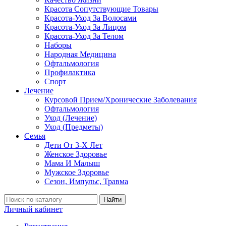
Красота Сопутствующие Товары
Красота-Уход За Волосами
Красота-Уход За Лицом
Красота-Уход За Телом
Наборы
Народная Медицина
Офтальмология
Профилактика
Спорт
Лечение
Курсовой Прием/Хронические Заболевания
Офтальмология
Уход (Лечение)
Уход (Предметы)
Семья
Дети От 3-Х Лет
Женское Здоровье
Мама И Малыш
Мужское Здоровье
Сезон, Импульс, Травма
Найти
Личный кабинет