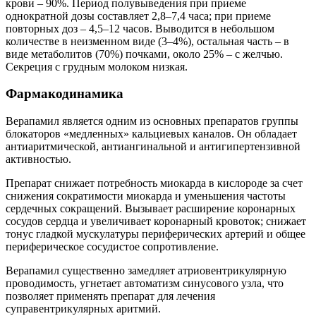
крови – 90%. Период полувыведения при приеме
однократной дозы составляет 2,8–7,4 часа; при приеме
повторных доз – 4,5–12 часов. Выводится в небольшом
количестве в неизменном виде (3–4%), остальная часть – в
виде метаболитов (70%) почками, около 25% – с желчью.
Секреция с грудным молоком низкая.
Фармакодинамика
Верапамил является одним из основных препаратов группы
блокаторов «медленных» кальциевых каналов. Он обладает
антиаритмической, антиангинальной и антигипертензивной
активностью.
Препарат снижает потребность миокарда в кислороде за счет
снижения сократимости миокарда и уменьшения частоты
сердечных сокращений. Вызывает расширение коронарных
сосудов сердца и увеличивает коронарный кровоток; снижает
тонус гладкой мускулатуры периферических артерий и общее
периферическое сосудистое сопротивление.
Верапамил существенно замедляет атриовентрикулярную
проводимость, угнетает автоматизм синусового узла, что
позволяет применять препарат для лечения
суправентрикулярных аритмий.