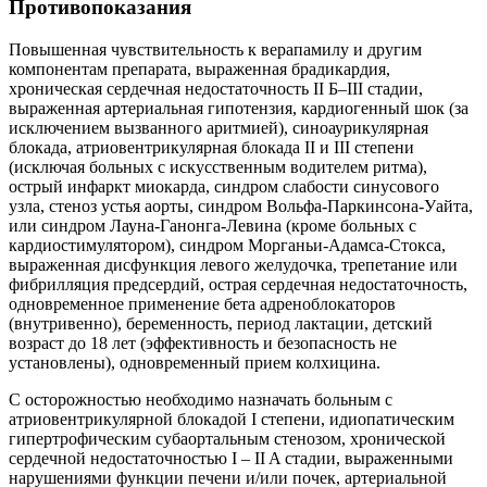
Противопоказания
Повышенная чувствительность к верапамилу и другим
компонентам препарата, выраженная брадикардия,
хроническая сердечная недостаточность II Б–III стадии,
выраженная артериальная гипотензия, кардиогенный шок (за
исключением вызванного аритмией), синоаурикулярная
блокада, атриовентрикулярная блокада II и III степени
(исключая больных с искусственным водителем ритма),
острый инфаркт миокарда, синдром слабости синусового
узла, стеноз устья аорты, синдром Вольфа-Паркинсона-Уайта,
или синдром Лауна-Ганонга-Левина (кроме больных с
кардиостимулятором), синдром Морганьи-Адамса-Стокса,
выраженная дисфункция левого желудочка, трепетание или
фибрилляция предсердий, острая сердечная недостаточность,
одновременное применение бета адреноблокаторов
(внутривенно), беременность, период лактации, детский
возраст до 18 лет (эффективность и безопасность не
установлены), одновременный прием колхицина.
С осторожностью необходимо назначать больным с
атриовентрикулярной блокадой I степени, идиопатическим
гипертрофическим субаортальным стенозом, хронической
сердечной недостаточностью I – II A стадии, выраженными
нарушениями функции печени и/или почек, артериальной