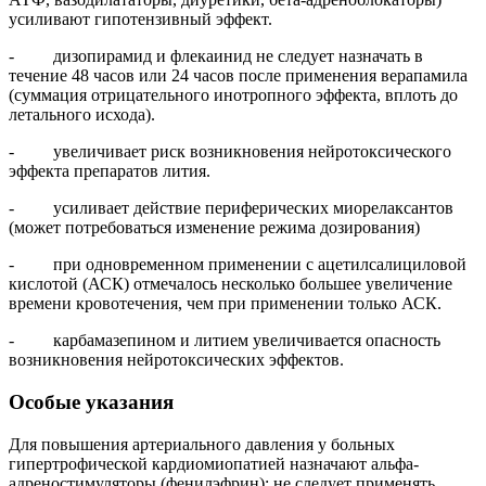
усиливают гипотензивный эффект.
- дизопирамид и флекаинид не следует назначать в
течение 48 часов или 24 часов после применения верапамила
(суммация отрицательного инотропного эффекта, вплоть до
летального исхода).
- увеличивает риск возникновения нейротоксического
эффекта препаратов лития.
- усиливает действие периферических миорелаксантов
(может потребоваться изменение режима дозирования)
- при одновременном применении с ацетилсалициловой
кислотой (АСК) отмечалось несколько большее увеличение
времени кровотечения, чем при применении только АСК.
- карбамазепином и литием увеличивается опасность
возникновения нейротоксических эффектов.
Особые указания
Для повышения артериального давления у больных
гипертрофической кардиомиопатией назначают альфа-
адреностимуляторы (фенилэфрин); не следует применять