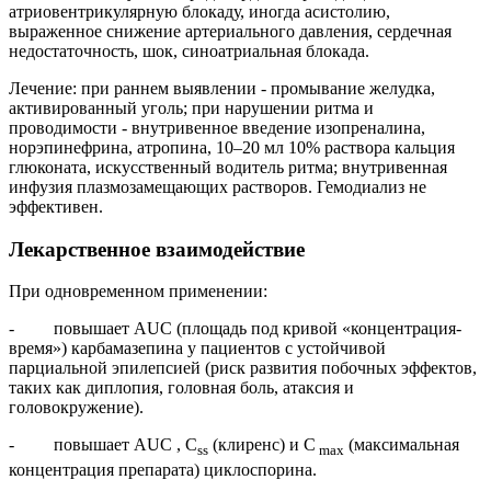
атриовентрикулярную блокаду, иногда асистолию,
выраженное снижение артериального давления, сердечная
недостаточность, шок, синоатриальная блокада.
Лечение: при раннем выявлении - промывание желудка,
активированный уголь; при нарушении ритма и
проводимости - внутривенное введение изопреналина,
норэпинефрина, атропина, 10–20 мл 10% раствора кальция
глюконата, искусственный водитель ритма; внутривенная
инфузия плазмозамещающих растворов. Гемодиализ не
эффективен.
Лекарственное взаимодействие
При одновременном применении:
- повышает AUC (площадь под кривой «концентрация-
время») карбамазепина у пациентов с устойчивой
парциальной эпилепсией (риск развития побочных эффектов,
таких как диплопия, головная боль, атаксия и
головокружение).
- повышает AUC , C
(клиренс) и С
(максимальная
ss
max
концентрация препарата) циклоспорина.