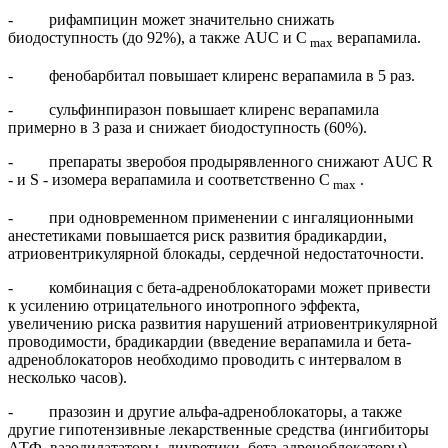
- рифампицин может значительно снижать
биодоступность (до 92%), а также AUC и С
верапамила.
max
- фенобарбитал повышает клиренс верапамила в 5 раз.
- сульфинпиразон повышает клиренс верапамила
примерно в 3 раза и снижает биодоступность (60%).
- препараты зверобоя продырявленного снижают AUC R
- и S - изомера верапамила и соответственно С
.
max
- при одновременном применении с ингаляционными
анестетиками повышается риск развития брадикардии,
атриовентрикулярной блокады, сердечной недостаточности.
- комбинация с бета-адреноблокаторами может привести
к усилению отрицательного инотропного эффекта,
увеличению риска развития нарушений атриовентрикулярной
проводимости, брадикардии (введение верапамила и бета-
адреноблокаторов необходимо проводить с интервалом в
несколько часов).
- празозин и другие альфа-адреноблокаторы, а также
другие гипотензивные лекарственные средства (ингибиторы
АТФ, вазодилататоры, диуретики, бета-адреноблокаторы)