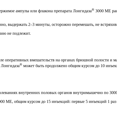
®
ржимое ампулы или флакона препарата Лонгидаза
3000 ME раст
но, выдержать 2–3 минуты, осторожно перемешать, не встряхива
нию не подлежит.
ле оперативных вмешательств на органах брюшной полости и ма
®
 Лонгидаза
может быть продолжено общим курсом до 10 инъекци
леваниях внутренних половых органов внутримышечно по 3000 
E, общим курсом до 15 инъекций: первые 5 инъекций 1 раз в 3