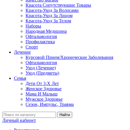
Красота Сопутствующие Товары
Красота-Уход За Волосами
Красота-Уход За Лицом
Красота-Уход За Телом
Наборы
Народная Медицина
Офтальмология
Профилактика
Спорт
Лечение
Курсовой Прием/Хронические Заболевания
Офтальмология
Уход (Лечение)
Уход (Предметы)
Семья
Дети От 3-Х Лет
Женское Здоровье
Мама И Малыш
Мужское Здоровье
Сезон, Импульс, Травма
Найти
Личный кабинет