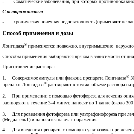
- Соматические заболевания, при которых противопоказано 
С осторожностью
- хроническая почечная недостаточность (применяют не чаще
Способ применения и дозы
®
Лонгидаза
применяется: подкожно, внутримышечно, наружно
Способы применения выбираются врачом в зависимости от диаг
Приготовление раствора:
®
1. Содержимое ампулы или флакона препарата Лонгидаза
30
®
препарат Лонгидаза
растворяют в том же объеме раствора нат
2. При применении с помощью фотофореза для лечения онихо
растворяют в течение 3–4 минут, наносят по 1 капле (около 30
3. Для проведения фотофореза или ультрафонофореза при леч
(МедиагельТ) и наносится на очаг поражения.
4. Для введения препарата с помощью ультразвука при лечени