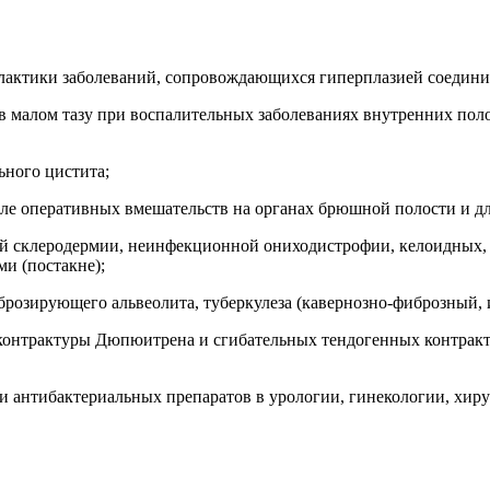
илактики заболеваний, сопровождающихся гиперплазией соедини
в малом тазу при воспалительных заболеваниях внутренних поло
ьного цистита;
сле оперативных вмешательств на органах брюшной полости и д
й склеродермии, неинфекционной ониходистрофии, келоидных, 
ми (постакне);
розирующего альвеолита, туберкулеза (кавернозно-фиброзный, 
 контрактуры Дюпюитрена и сгибательных тендогенных контракт
 антибактериальных препаратов в урологии, гинекологии, хиру