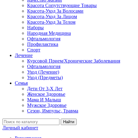
Красота Сопутствующие Товары
Красота-Уход За Волосами
Красота-Уход За Лицом
Красота-Уход За Телом
Наборы
Народная Медицина
Офтальмология
Профилактика
Спорт
Лечение
Курсовой Прием/Хронические Заболевания
Офтальмология
Уход (Лечение)
Уход (Предметы)
Семья
Дети От 3-Х Лет
Женское Здоровье
Мама И Малыш
Мужское Здоровье
Сезон, Импульс, Травма
Найти
Личный кабинет