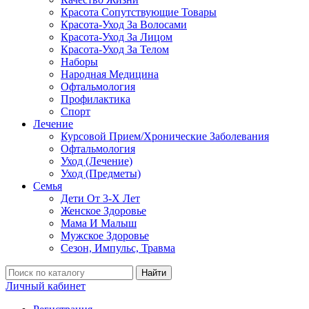
Красота Сопутствующие Товары
Красота-Уход За Волосами
Красота-Уход За Лицом
Красота-Уход За Телом
Наборы
Народная Медицина
Офтальмология
Профилактика
Спорт
Лечение
Курсовой Прием/Хронические Заболевания
Офтальмология
Уход (Лечение)
Уход (Предметы)
Семья
Дети От 3-Х Лет
Женское Здоровье
Мама И Малыш
Мужское Здоровье
Сезон, Импульс, Травма
Найти
Личный кабинет