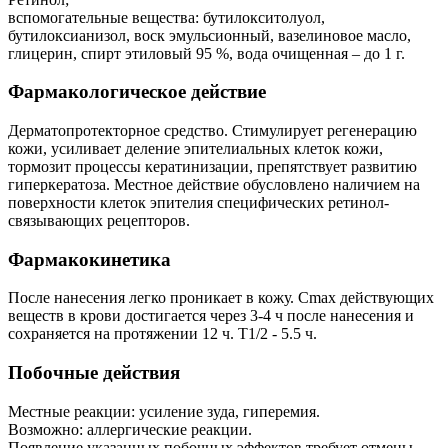
вспомогательные вещества: бутилокситолуол,
бутилоксианизол, воск эмульсионный, вазелиновое масло,
глицерин, спирт этиловый 95 %, вода очищенная – до 1 г.
Фармакологическое действие
Дерматопротекторное средство. Стимулирует регенерацию
кожи, усиливает деление эпителиальных клеток кожи,
тормозит процессы кератинизации, препятствует развитию
гиперкератоза. Местное действие обусловлено наличием на
поверхности клеток эпителия специфических ретинол-
связывающих рецепторов.
Фармакокинетика
После нанесения легко проникает в кожу. Cmax действующих
веществ в крови достигается через 3-4 ч после нанесения и
сохраняется на протяжении 12 ч. T1/2 - 5.5 ч.
Побочные действия
Местные реакции: усиление зуда, гиперемия.
Возможно: аллергические реакции.
Появление указанных побочных эффектов требует отмены