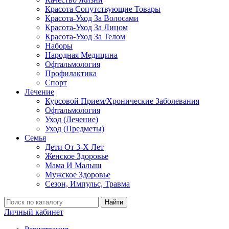
Красота Сопутствующие Товары
Красота-Уход За Волосами
Красота-Уход За Лицом
Красота-Уход За Телом
Наборы
Народная Медицина
Офтальмология
Профилактика
Спорт
Лечение
Курсовой Прием/Хронические Заболевания
Офтальмология
Уход (Лечение)
Уход (Предметы)
Семья
Дети От 3-Х Лет
Женское Здоровье
Мама И Малыш
Мужское Здоровье
Сезон, Импульс, Травма
Найти
Личный кабинет