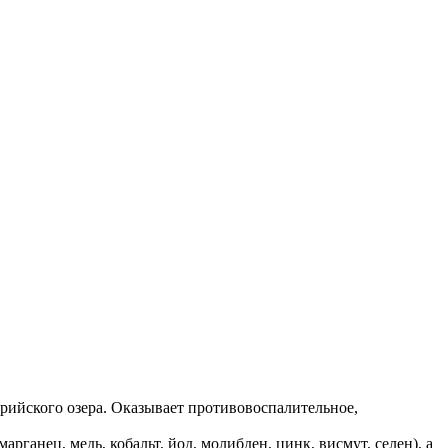
ийского озера. Оказывает противовоспалительное,
ганец, медь, кобальт, йод, молибден, цинк, висмут, селен), а