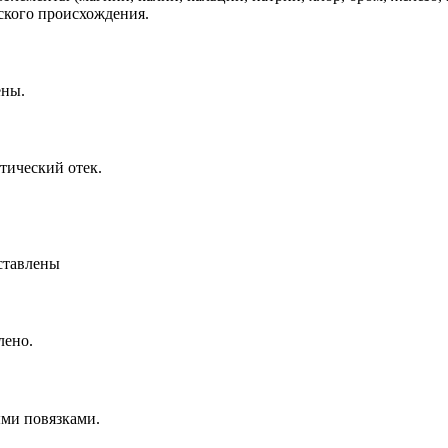
ского происхождения.
ены.
тический отек.
ставлены
лено.
ми повязками.