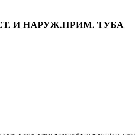
СТ. И НАРУЖ.ПРИМ. ТУБА
хирургические, поверхностные гнойные процессы (в т.ч. парар