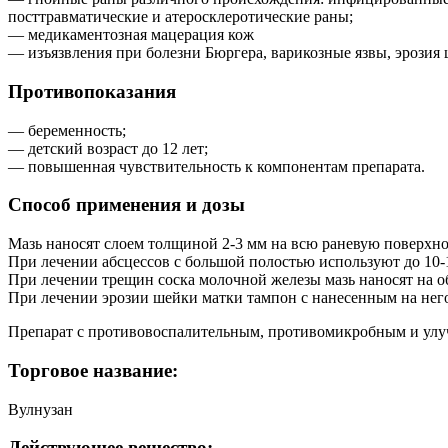
посттравматические и атеросклеротические раны;
— медикаментозная мацерация кож
— изъязвления при болезни Бюргера, варикозные язвы, эрозия
Противопоказания
— беременность;
— детский возраст до 12 лет;
— повышенная чувствительность к компонентам препарата.
Способ применения и дозы
Мазь наносят слоем толщиной 2-3 мм на всю раневую поверхно
При лечении абсцессов с большой полостью используют до 10-1
При лечении трещин соска молочной железы мазь наносят на об
При лечении эрозии шейки матки тампон с нанесенным на него 
Препарат с противовоспалительным, противомикробным и ул
Торговое название:
Вулнузан
Действующее вещество: