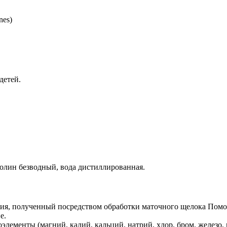
nes)
детей.
нолин безводный, вода дистиллированная.
я, полученный посредством обработки маточного щелока Помор
е.
менты (магний, калий, кальций, натрий, хлор, бром, железо, мар