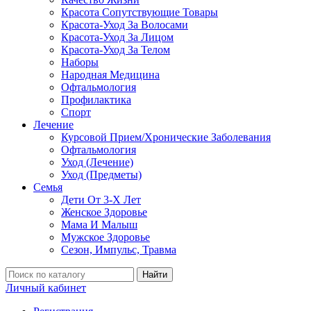
Красота Сопутствующие Товары
Красота-Уход За Волосами
Красота-Уход За Лицом
Красота-Уход За Телом
Наборы
Народная Медицина
Офтальмология
Профилактика
Спорт
Лечение
Курсовой Прием/Хронические Заболевания
Офтальмология
Уход (Лечение)
Уход (Предметы)
Семья
Дети От 3-Х Лет
Женское Здоровье
Мама И Малыш
Мужское Здоровье
Сезон, Импульс, Травма
Найти
Личный кабинет