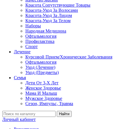
Красота Сопутствующие Товары
Красота-Уход За Волосами
Красота-Уход За Лицом
Красота-Уход За Телом
Наборы
Народная Медицина
Офтальмология
Профилактика
Спорт
Лечение
Курсовой Прием/Хронические Заболевания
Офтальмология
Уход (Лечение)
Уход (Предметы)
Семья
Дети От 3-Х Лет
Женское Здоровье
Мама И Малыш
Мужское Здоровье
Сезон, Импульс, Травма
Найти
Личный кабинет