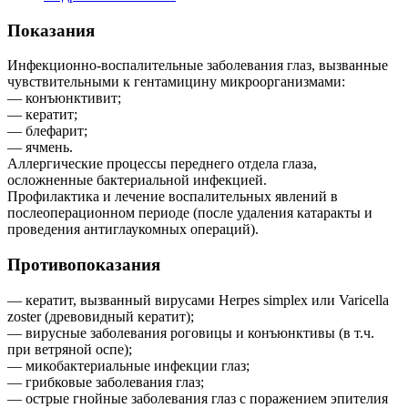
Показания
Инфекционно-воспалительные заболевания глаз, вызванные
чувствительными к гентамицину микроорганизмами:
— конъюнктивит;
— кератит;
— блефарит;
— ячмень.
Аллергические процессы переднего отдела глаза,
осложненные бактериальной инфекцией.
Профилактика и лечение воспалительных явлений в
послеоперационном периоде (после удаления катаракты и
проведения антиглаукомных операций).
Противопоказания
— кератит, вызванный вирусами Herpes simplex или Varicella
zoster (древовидный кератит);
— вирусные заболевания роговицы и конъюнктивы (в т.ч.
при ветряной оспе);
— микобактериальные инфекции глаз;
— грибковые заболевания глаз;
— острые гнойные заболевания глаз с поражением эпителия