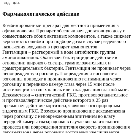
вода д/и.
Фармакологическое действие
Комбинированный препарат для местного применения в
офтальмологии. Препарат обеспечивает достаточную дозу и
совместимость обоих активных компонентов, а также снижает
вероятность ошибки при подборе дозы в случае раздельного
назначения входящих в препарат компонентов.
Гентамицин – растворимый в воде антибиотик группы
аминогликозидов. Оказывает бактерицидное действие в
отношении широкого спектра грамположительных и
грамотрицательных бактерий. Гентамицин не проникает через
неповрежденную роговицу. Повреждения и воспаления
роговицы приводят к проникновению гентамицина через
роговицу в переднюю камеру глаза через 15 мин после
инстилляции глазных капель или закладывания глазной мази.
Дексаметазон – синтетический ГКС, противовоспалительное
и противоаллергическое действие которого в 25 раз
превышает действие кортизола, являющегося природным
эндогенным ГКС. Возможно проникновение дексаметазона
через роговицу с неповрежденным эпителием во влагу
передней камеры глаза; однако в случае воспалительного
процесса или повреждения эпителия скорость проникновения
дексаметазона через роговицу достоверно увеличивается.