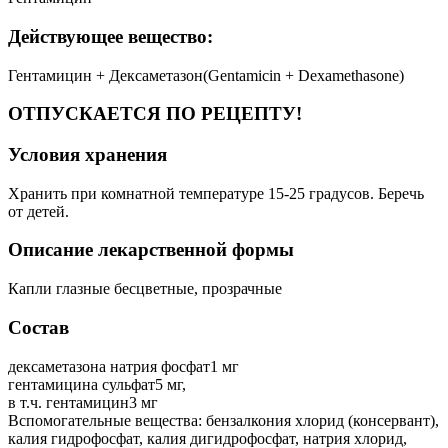
Действующее вещество:
Гентамицин + Дексаметазон(Gentamicin + Dexamethasone)
ОТПУСКАЕТСЯ ПО РЕЦЕПТУ!
Условия хранения
Хранить при комнатной температуре 15-25 градусов. Беречь
от детей.
Описание лекарственной формы
Капли глазные бесцветные, прозрачные
Состав
дексаметазона натрия фосфат1 мг
гентамицина сульфат5 мг,
в т.ч. гентамицин3 мг
Вспомогательные вещества: бензалкония хлорид (консервант),
калия гидрофосфат, калия дигидрофосфат, натрия хлорид,