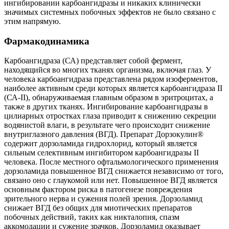
ингибировании карбоангидразы и никаких клинически
значимых системных побочных эффектов не было связано с
этим напрямую.
Фармакодинамика
Карбоангидраза (СА) представляет собой фермент,
находящийся во многих тканях организма, включая глаз. У
человека карбоангидраза представлена рядом изоферментов,
наиболее активным среди которых является карбоангидраза II
(СА-II), обнаруживаемая главным образом в эритроцитах, а
также в других тканях. Ингибирование карбоангидразы в
цилиарных отростках глаза приводит к снижению секреции
водянистой влаги, в результате чего происходит снижение
внутриглазного давления (ВГД). Препарат Дорзокулин®
содержит дорзоламида гидрохлорид, который является
сильным селективным ингибитором карбоангидразы II
человека. После местного офтальмологического применения
дорзоламида повышенное ВГД снижается независимо от того,
связано оно с глаукомой или нет. Повышенное ВГД является
основным фактором риска в патогенезе повреждения
зрительного нерва и сужения полей зрения. Дорзоламид
снижает ВГД без общих для миотических препаратов
побочных действий, таких как никталопия, спазм
аккомодации и сужение зрачков. Дорзоламид оказывает