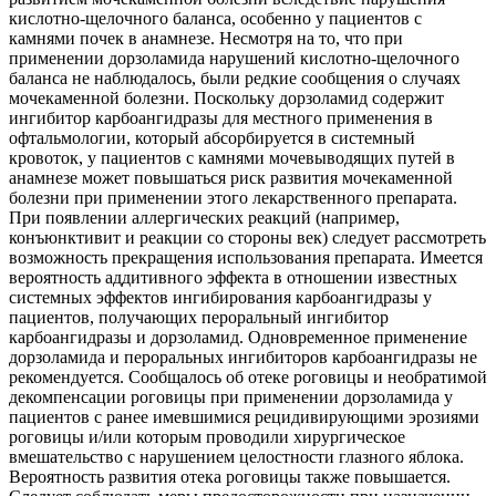
кислотно-щелочного баланса, особенно у пациентов с
камнями почек в анамнезе. Несмотря на то, что при
применении дорзоламида нарушений кислотно-щелочного
баланса не наблюдалось, были редкие сообщения о случаях
мочекаменной болезни. Поскольку дорзоламид содержит
ингибитор карбоангидразы для местного применения в
офтальмологии, который абсорбируется в системный
кровоток, у пациентов с камнями мочевыводящих путей в
анамнезе может повышаться риск развития мочекаменной
болезни при применении этого лекарственного препарата.
При появлении аллергических реакций (например,
конъюнктивит и реакции со стороны век) следует рассмотреть
возможность прекращения использования препарата. Имеется
вероятность аддитивного эффекта в отношении известных
системных эффектов ингибирования карбоангидразы у
пациентов, получающих пероральный ингибитор
карбоангидразы и дорзоламид. Одновременное применение
дорзоламида и пероральных ингибиторов карбоангидразы не
рекомендуется. Сообщалось об отеке роговицы и необратимой
декомпенсации роговицы при применении дорзоламида у
пациентов с ранее имевшимися рецидивирующими эрозиями
роговицы и/или которым проводили хирургическое
вмешательство с нарушением целостности глазного яблока.
Вероятность развития отека роговицы также повышается.