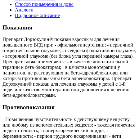
Способ применения и дозы
Аналоги
Подробное описание
Показания
Препарат Дорзокулин® показан взрослым для лечения
повышенного ВГД при: - офтальмогипертензии; - первичной
открытоугольной глаукоме; - псевдоэксфолиативной глаукоме;
- вторичной глаукоме (без блока угла передней камеры глаза).
Препарат также применяется: - в качестве дополнительной
терапии к бета-блокаторам; - в качестве монотерапии у
пациентов, не реагирующих на бета-адреноблокаторы или
которым противопоказаны бета-адреноблокаторы. Препарат
Дорзокулин® показан для лечения глаукомы у детей с 1-й
недели в качестве монотерапии или дополнения к лечению
бета-адреноблокаторами.
Противопоказания
- Повышенная чувствительность к действующему веществу
или любому из вспомогательных веществ; - тяжелая почечная
недостаточность; - гиперхлоремический ацидоз; -
беременность; - период грудного вскармливания; - дети