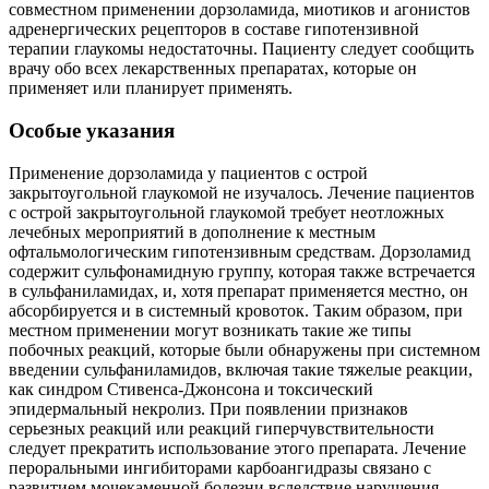
совместном применении дорзоламида, миотиков и агонистов
адренергических рецепторов в составе гипотензивной
терапии глаукомы недостаточны. Пациенту следует сообщить
врачу обо всех лекарственных препаратах, которые он
применяет или планирует применять.
Особые указания
Применение дорзоламида у пациентов с острой
закрытоугольной глаукомой не изучалось. Лечение пациентов
с острой закрытоугольной глаукомой требует неотложных
лечебных мероприятий в дополнение к местным
офтальмологическим гипотензивным средствам. Дорзоламид
содержит сульфонамидную группу, которая также встречается
в сульфаниламидах, и, хотя препарат применяется местно, он
абсорбируется и в системный кровоток. Таким образом, при
местном применении могут возникать такие же типы
побочных реакций, которые были обнаружены при системном
введении сульфаниламидов, включая такие тяжелые реакции,
как синдром Стивенса-Джонсона и токсический
эпидермальный некролиз. При появлении признаков
серьезных реакций или реакций гиперчувствительности
следует прекратить использование этого препарата. Лечение
пероральными ингибиторами карбоангидразы связано с
развитием мочекаменной болезни вследствие нарушения