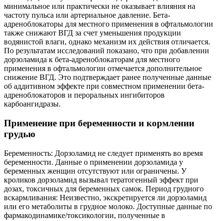
минимальное или практически не оказывает влияния на
частоту пульса или артериальное давление. Бета-
адреноблокаторы для местного применения в офтальмологии
также снижают ВГД за счет уменьшения продукции
водянистой влаги, однако механизм их действия отличается.
По результатам исследований показано, что при добавлении
дорзоламида к бета-адреноблокаторам для местного
применения в офтальмологии отмечается дополнительное
снижение ВГД. Это подтверждает ранее полученные данные
об аддитивном эффекте при совместном применении бета-
адреноблокаторов и пероральных ингибиторов
карбоангидразы.
Применение при беременности и кормлении
грудью
Беременность: Дорзоламид не следует применять во время
беременности. Данные о применении дорзоламида у
беременных женщин отсутствуют или ограничены. У
кроликов дорзоламид вызывал тератогенный эффект при
дозах, токсичных для беременных самок. Период грудного
вскармливания: Неизвестно, экскретируется ли дорзоламид
или его метаболиты в грудное молоко. Доступные данные по
фармакодинамике/токсикологии, полученные в