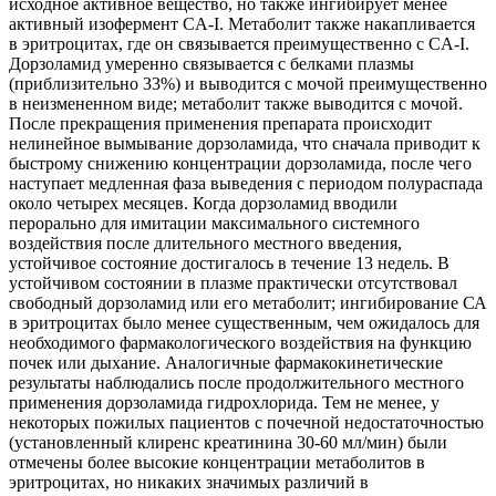
исходное активное вещество, но также ингибирует менее
активный изофермент CA-I. Метаболит также накапливается
в эритроцитах, где он связывается преимущественно с CA-I.
Дорзоламид умеренно связывается с белками плазмы
(приблизительно 33%) и выводится с мочой преимущественно
в неизмененном виде; метаболит также выводится с мочой.
После прекращения применения препарата происходит
нелинейное вымывание дорзоламида, что сначала приводит к
быстрому снижению концентрации дорзоламида, после чего
наступает медленная фаза выведения с периодом полураспада
около четырех месяцев. Когда дорзоламид вводили
перорально для имитации максимального системного
воздействия после длительного местного введения,
устойчивое состояние достигалось в течение 13 недель. В
устойчивом состоянии в плазме практически отсутствовал
свободный дорзоламид или его метаболит; ингибирование СА
в эритроцитах было менее существенным, чем ожидалось для
необходимого фармакологического воздействия на функцию
почек или дыхание. Аналогичные фармакокинетические
результаты наблюдались после продолжительного местного
применения дорзоламида гидрохлорида. Тем не менее, у
некоторых пожилых пациентов с почечной недостаточностью
(установленный клиренс креатинина 30-60 мл/мин) были
отмечены более высокие концентрации метаболитов в
эритроцитах, но никаких значимых различий в