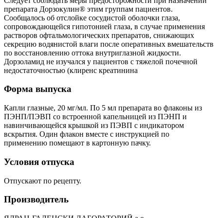
Следует соблюдать меры предосторожности при назначении
препарата Дорзокулин® этим группам пациентов.
Сообщалось об отслойке сосудистой оболочки глаза,
сопровождающейся гипотонией глаза, в случае применения
растворов офтальмологических препаратов, снижающих
секрецию водянистой влаги после оперативных вмешательств
по восстановлению оттока внутриглазной жидкости.
Дорзоламид не изучался у пациентов с тяжелой почечной
недостаточностью (клиренс креатинина
Форма выпуска
Капли глазные, 20 мг/мл. По 5 мл препарата во флаконы из
ПЭНП/ПЭВП со встроенной капельницей из ПЭНП и
навинчивающейся крышкой из ПЭВП с индикатором
вскрытия. Один флакон вместе с инструкцией по
применению помещают в картонную пачку.
Условия отпуска
Отпускают по рецепту.
Производитель