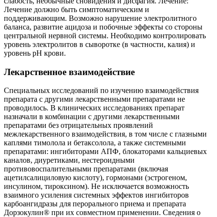
слабость, необычные сновидения и дисфагия. Лечение:
Лечение должно быть симптоматическим и
поддерживающим. Возможно нарушение электролитного
баланса, развитие ацидоза и побочные эффекты со стороны
центральной нервной системы. Необходимо контролировать
уровень электролитов в сыворотке (в частности, калия) и
уровень рН крови.
Лекарственное взаимодействие
Специальных исследований по изучению взаимодействия
препарата с другими лекарственными препаратами не
проводилось. В клинических исследованиях препарат
назначали в комбинации с другими лекарственными
препаратами без отрицательных проявлений
межлекарственного взаимодействия, в том числе с глазными
каплями тимолола и бетаксолола, а также системными
препаратами: ингибиторами АПФ, блокаторами кальциевых
каналов, диуретиками, нестероидными
противовоспалительными препаратами (включая
ацетилсалициловую кислоту), гормонами (эстрогеном,
инсулином, тироксином). Не исключается возможность
взаимного усиления системных эффектов ингибиторов
карбоангидразы для перорального приема и препарата
Дорзокулин® при их совместном применении. Сведения о