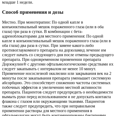
младше 1 недели.
Способ применения и дозы
Местно. При монотерапии: По одной капле в
конъюнктивальный мешок пораженного глаза (или в оба
глаза) три раза в сутки. В комбинации с бета-
адреноблокаторами для местного применения: По одной
капле в конъюнктивальный мешок пораженного глаза (или в
оба глаза) два раза в сутки. При замене какого-либо
противоглаукомного препарата на дорзоламид лечение им
следует начать со следующего дня после отмены предыдущего
препарата. При одновременном применении препарата
Дорзокулин® с другими офтальмологическими средствами их
следует закапывать с интервалом не менее 10 минут.
Применение носослезной окклюзии или закрывания век на 2
минуты после закапывания препарата уменьшает системную
абсорбцию. Это способствует снижению частоты системных
побочных эффектов и увеличению местной активности
препарата. Пациентов следует предупредить о необходимости
вымыть руки перед использованием и не допускать контакта
флакона с глазом или окружающими тканями. Пациентов
также следует предупредить, что при неправильном
применении растворы для местного применения в
офтальмологии могут быть контаминированы бактериями,