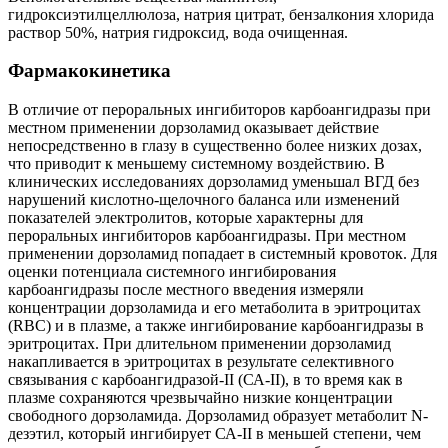
гидроксиэтилцеллюлоза, натрия цитрат, бензалкония хлорида
раствор 50%, натрия гидроксид, вода очищенная.
Фармакокинетика
В отличие от пероральных ингибиторов карбоангидразы при
местном применении дорзоламид оказывает действие
непосредственно в глазу в существенно более низких дозах,
что приводит к меньшему системному воздействию. В
клинических исследованиях дорзоламид уменьшал ВГД без
нарушений кислотно-щелочного баланса или изменений
показателей электролитов, которые характерны для
пероральных ингибиторов карбоангидразы. При местном
применении дорзоламид попадает в системный кровоток. Для
оценки потенциала системного ингибирования
карбоангидразы после местного введения измеряли
концентрации дорзоламида и его метаболита в эритроцитах
(RВС) и в плазме, а также ингибирование карбоангидразы в
эритроцитах. При длительном применении дорзоламид
накапливается в эритроцитах в результате селективного
связывания с карбоангидразой-II (СА-II), в то время как в
плазме сохраняются чрезвычайно низкие концентрации
свободного дорзоламида. Дорзоламид образует метаболит N-
дезэтил, который ингибирует СА-II в меньшей степени, чем