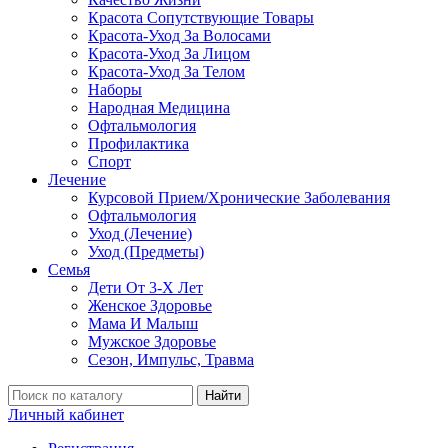
Красота Сопутствующие Товары
Красота-Уход За Волосами
Красота-Уход За Лицом
Красота-Уход За Телом
Наборы
Народная Медицина
Офтальмология
Профилактика
Спорт
Лечение
Курсовой Прием/Хронические Заболевания
Офтальмология
Уход (Лечение)
Уход (Предметы)
Семья
Дети От 3-Х Лет
Женское Здоровье
Мама И Малыш
Мужское Здоровье
Сезон, Импульс, Травма
Найти
Личный кабинет