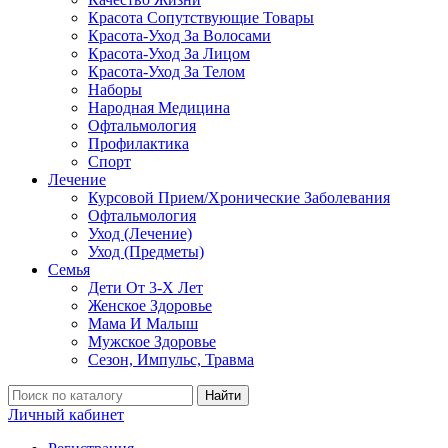
Красота Сопутствующие Товары
Красота-Уход За Волосами
Красота-Уход За Лицом
Красота-Уход За Телом
Наборы
Народная Медицина
Офтальмология
Профилактика
Спорт
Лечение
Курсовой Прием/Хронические Заболевания
Офтальмология
Уход (Лечение)
Уход (Предметы)
Семья
Дети От 3-Х Лет
Женское Здоровье
Мама И Малыш
Мужское Здоровье
Сезон, Импульс, Травма
Найти
Личный кабинет