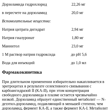
Дорзоламида гидрохлорид 22,26 мг
в пересчете на дорзоламид 20,0 мг
Вспомогательные вещества:
Натрия цитрата дигидрат 2,94 мг
Натрия гиалуронат 1,80 мг
Маннитол 23,0 мг
1 М раствор натрия гидроксида до pH 5,6
Вода для инъекций до 1,0 мл
Фармакокинетика
При длительном применении избирательно накапливается в
эритроцитах в результате селективного связывания с
карбоангидразой II (KA-II), при этом концентрация
свободного дорзоламида в плазме остается чрезвычайно
низкой. Дорзоламид образует единственный метаболит — N-
дезэтил-дорзоламид, подавляющий в меньшей степени, чем
дорзоламид, фермент KA-II, а также фермент KA‑I. Метаболит