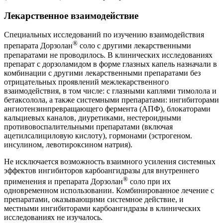
Лекарственное взаимодействие
Специальных исследований по изучению взаимодействия
®
препарата Дорзолан
соло с другими лекарственными
препаратами не проводилось. В клинических исследованиях
препарат с дорзоламидом в форме глазных капель назначали в
комбинации с другими лекарственными препаратами без
отрицательных проявлений межлекарственного
взаимодействия, в том числе: с глазными каплями тимолола и
бетаксолола, а также системными препаратами: ингибиторами
ангиотензинпревращающего фермента (АПФ), блокаторами
кальциевых каналов, диуретиками, нестероидными
противовоспалительными препаратами (включая
ацетилсалициловую кислоту), гормонами (эстрогеном.
инсулином, левотироксином натрия).
Не исключается возможность взаимного усиления системных
эффектов ингибиторов карбоангидразы для внутреннего
®
применения и препарата Дорзолан
соло при их
одновременном использовании. Комбинированное лечение с
препаратами, оказывающими системное действие, и
местными ингибиторами карбоангидразы в клинических
исследованиях не изучалось.