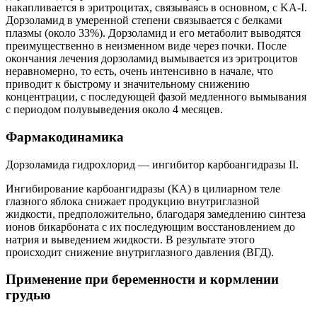
накапливается в эритроцитах, связываясь в основном, с KA-I.
Дорзоламид в умеренной степени связывается с белками
плазмы (около 33%). Дорзоламид и его метаболит выводятся
преимущественно в неизменном виде через почки. После
окончания лечения дорзоламид вымывается из эритроцитов
неравномерно, то есть, очень интенсивно в начале, что
приводит к быстрому и значительному снижению
концентрации, с последующей фазой медленного вымывания
с периодом полувыведения около 4 месяцев.
Фармакодинамика
Дорзоламида гидрохлорид — ингибитор карбоангидразы II.
Ингибирование карбоангидразы (КА) в цилиарном теле
глазного яблока снижает продукцию внутриглазной
жидкости, предположительно, благодаря замедлению синтеза
ионов бикарбоната с их последующим восстановлением до
натрия и выведением жидкости. В результате этого
происходит снижение внутриглазного давления (ВГД).
Применение при беременности и кормлении
грудью