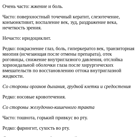
Очень часто: жжение и боль.
Часто: поверхностный точечный кератит, слезотечение,
конъюнктивит, воспаление век, зуд, раздражение века,
нечеткость зрения.
Нечасто: иридоциклит.
Редко: покраснение глаз, боль, гиперкератоз век, транзиторная
миопия (исчезающая после отмены препарата), отек
роговицы, снижение внутриглазного давления, отслойка
хориоидальной оболочки глаза после хирургических
вмешательств по восстановлению оттока внутриглазной
жидкости.
Со стороны органов дыхания, грудной клетки и средостения
Редко: носовые кровотечения.
Со стороны желудочно-кишечного тракта
Часто: тошнота, горький привкус во рту.
Редко: фарингит, сухость во рту.