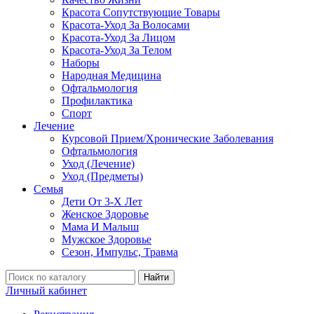
Красота Сопутствующие Товары
Красота-Уход За Волосами
Красота-Уход За Лицом
Красота-Уход За Телом
Наборы
Народная Медицина
Офтальмология
Профилактика
Спорт
Лечение
Курсовой Прием/Хронические Заболевания
Офтальмология
Уход (Лечение)
Уход (Предметы)
Семья
Дети От 3-Х Лет
Женское Здоровье
Мама И Малыш
Мужское Здоровье
Сезон, Импульс, Травма
Найти
Личный кабинет