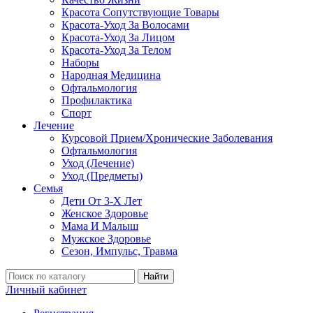
Красота Сопутствующие Товары
Красота-Уход За Волосами
Красота-Уход За Лицом
Красота-Уход За Телом
Наборы
Народная Медицина
Офтальмология
Профилактика
Спорт
Лечение
Курсовой Прием/Хронические Заболевания
Офтальмология
Уход (Лечение)
Уход (Предметы)
Семья
Дети От 3-Х Лет
Женское Здоровье
Мама И Малыш
Мужское Здоровье
Сезон, Импульс, Травма
Найти
Личный кабинет