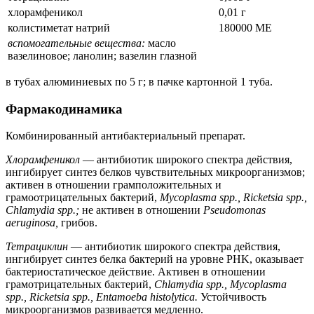
хлорамфеникол
0,01 г
колистиметат натрий
180000 МЕ
вспомогательные вещества:
масло
вазелиновое; ланолин; вазелин глазной
в тубах алюминиевых по 5 г; в пачке картонной 1 туба.
Фармакодинамика
Комбинированный антибактериальный препарат.
Хлорамфеникол
— антибиотик широкого спектра действия,
ингибирует синтез белков чувствительных микроорганизмов;
активен в отношении грамположительных и
грамоотрицательных бактерий,
Mycoplasma spp., Ricketsia spp.,
Chlamydia spp.;
не активен в отношении
Pseudomonas
aeruginosa,
грибов.
Тетрациклин
— антибиотик широкого спектра действия,
ингибирует синтез белка бактерий на уровне PНK, оказывает
бактериостатическое действие. Активен в отношении
грамотрицательных бактерий,
Chlamydia spp., Mycoplasma
spp., Ricketsia spp., Entamoeba histolytica.
Устойчивость
микроорганизмов развивается медленно.