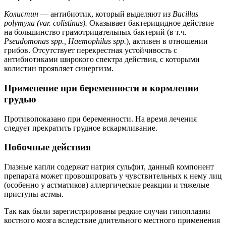
Колистин
— антибиотик, который выделяют из
Bacillus
polymyxa (var. colistinus).
Оказывает бактерицидное действие
на большинство грамотрицательпых бактерий (в т.ч.
Pseudomonas spp., Haemophilus spp.
), активен в отношении
грибов. Отсутствует перекрестная устойчивость с
антибиотиками широкого спектра действия, с которыми
колистин проявляет синергизм.
Применение при беременности и кормлении
грудью
Противопоказано при беременности. На время лечения
следует прекратить грудное вскармливание.
Побочные действия
Глазные капли содержат натрия сульфит, данный компонент
препарата может провоцировать у чувствительных к нему лиц
(особенно у астматиков) аллергические реакции и тяжелые
приступы астмы.
Так как были зарегистрированы редкие случаи гипоплазии
костного мозга вследствие длительного местного применения