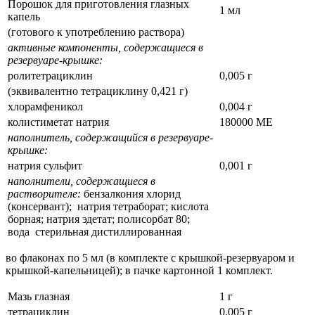
Порошок для приготовления глазных
1 мл
капель
(готового к употреблению раствора)
активные компоненты, содержащиеся в
резервуаре-крышке:
ролитетрациклин
0,005 г
(эквивалентно тетрациклину 0,421 г)
хлорамфеникол
0,004 г
колистиметат натрия
180000 МЕ
наполнитель, содержащийся в резервуаре-
крышке:
натрия сульфит
0,001 г
наполнители, содержащиеся в
растворителе:
бензалкония хлорид
(консервант); натрия тетраборат; кислота
борная; натрия эдетат; полисорбат 80;
вода стерильная дистиллированная
во флаконах по 5 мл (в комплекте с крышкой-резервуаром и
крышкой-капельницей); в пачке картонной 1 комплект.
Мазь глазная
1 г
тетрациклин
0,005 г