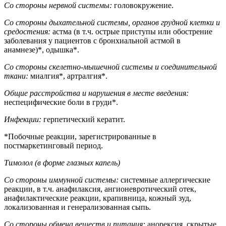
Со стороны нервной системы:
головокружение.
Со стороны дыхательной системы, органов грудной клетки и
средостения:
астма (в т.ч. острые приступы или обострение
заболевания у пациентов с бронхиальной астмой в
анамнезе)*, одышка*.
Со стороны скелетно-мышечной системы и соединительной
ткани:
миалгия*, артралгия*.
Общие расстройства и нарушения в месте введения:
неспецифические боли в груди*.
Инфекции:
герпетический кератит.
*Побочные реакции, зарегистрированные в
постмаркетинговый период.
Тимолол (в форме глазных капель)
Со стороны иммунной системы:
системные аллергические
реакции, в т.ч. анафилаксия, ангионевротический отек,
анафилактические реакции, крапивница, кожный зуд,
локализованная и генерализованная сыпь.
Со стороны обмена веществ и питания:
анорексия, скрытые