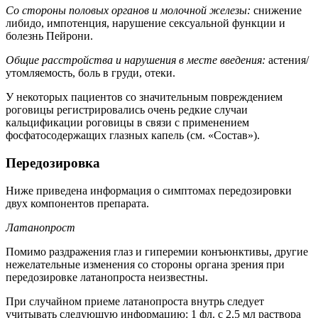
Со стороны половых органов и молочной железы:
снижение
либидо, импотенция, нарушение сексуальной функции и
болезнь Пейрони.
Общие расстройства и нарушения в месте введения:
астения/
утомляемость, боль в груди, отеки.
У некоторых пациентов со значительным повреждением
роговицы регистрировались очень редкие случаи
кальцификации роговицы в связи с применением
фосфатосодержащих глазных капель (см. «Состав»).
Передозировка
Ниже приведена информация о симптомах передозировки
двух компонентов препарата.
Латанопрост
Помимо раздражения глаз и гиперемии конъюнктивы, другие
нежелательные изменения со стороны органа зрения при
передозировке латанопроста неизвестны.
При случайном приеме латанопроста внутрь следует
учитывать следующую информацию: 1 фл. с 2,5 мл раствора