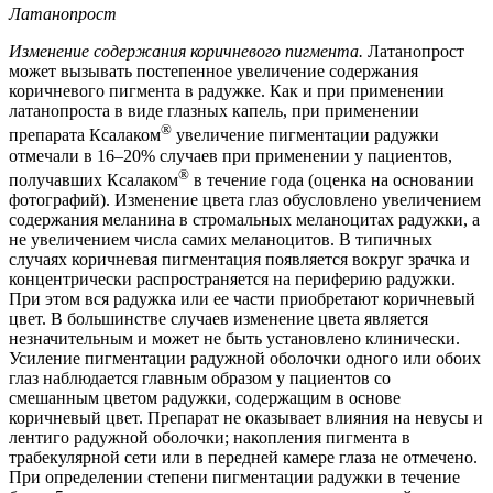
Латанопрост
Изменение содержания коричневого пигмента.
Латанопрост
может вызывать постепенное увеличение содержания
коричневого пигмента в радужке. Как и при применении
латанопроста в виде глазных капель, при применении
®
препарата Ксалаком
увеличение пигментации радужки
отмечали в 16–20% случаев при применении у пациентов,
®
получавших Ксалаком
в течение года (оценка на основании
фотографий). Изменение цвета глаз обусловлено увеличением
содержания меланина в стромальных меланоцитах радужки, а
не увеличением числа самих меланоцитов. В типичных
случаях коричневая пигментация появляется вокруг зрачка и
концентрически распространяется на периферию радужки.
При этом вся радужка или ее части приобретают коричневый
цвет. В большинстве случаев изменение цвета является
незначительным и может не быть установлено клинически.
Усиление пигментации радужной оболочки одного или обоих
глаз наблюдается главным образом у пациентов со
смешанным цветом радужки, содержащим в основе
коричневый цвет. Препарат не оказывает влияния на невусы и
лентиго радужной оболочки; накопления пигмента в
трабекулярной сети или в передней камере глаза не отмечено.
При определении степени пигментации радужки в течение