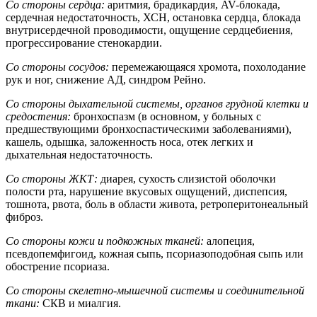
Со стороны сердца:
аритмия, брадикардия, AV-блокада,
сердечная недостаточность, ХСН, остановка сердца, блокада
внутрисердечной проводимости, ощущение сердцебиения,
прогрессирование стенокардии.
Со стороны сосудов:
перемежающаяся хромота, похолодание
рук и ног, снижение АД, синдром Рейно.
Со стороны дыхательной системы, органов грудной клетки и
средостения:
бронхоспазм (в основном, у больных с
предшествующими бронхоспастическими заболеваниями),
кашель, одышка, заложенность носа, отек легких и
дыхательная недостаточность.
Со стороны ЖКТ:
диарея, сухость слизистой оболочки
полости рта, нарушение вкусовых ощущений, диспепсия,
тошнота, рвота, боль в области живота, ретроперитонеальный
фиброз.
Со стороны кожи и подкожных тканей:
алопеция,
псевдопемфигоид, кожная сыпь, псориазоподобная сыпь или
обострение псориаза.
Со стороны скелетно-мышечной системы и соединительной
ткани:
СКВ и миалгия.