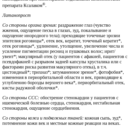
®
препарата Ксалаком
.
Латанопрост
Со стороны органа зрения:
раздражение глаз (чувство
жжения, ощущение песка в глазах, зуд, покалывание и
ощущение инородного тела); преходящие точечные эрозии
эпителия роговицы*, отек век, кератит, точечный кератит*,
отек роговицы*, удлинение, утолщение, увеличение числа и
усиление пигментации ресниц и пушковых волос; ирит/
увеит*; макулярный отек (у пациентов с афакией, пациентов с
псевдофакией с разрывом задней капсулы хрусталика или с
факторами риска развития макулярного отека), в т.ч.
цистоидный*; трихиаз*; затуманенное зрение*, фотофобия*,
изменения в периорбитальной области и век, приводящие к
углублению борозды верхнего века*, периорбитальный отек,
кисты радужной оболочки*.
Со стороны ССС:
обострение стенокардии у пациентов с
ишемической болезнью сердца, стенокардия, нестабильная
стенокардия, ощущение сердцебиения.
Со стороны кожи и подкожных тканей:
кожная сыпь, зуд*,
потемнение кожи век и местные кожные реакции на веках.