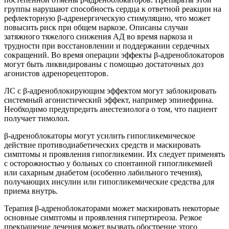
группы нарушают способность сердца к ответной реакции на
рефлекторную β-адренергическую стимуляцию, что может
повысить риск при общем наркозе. Описаны случаи
затяжного тяжелого снижения АД во время наркоза и
трудности при восстановлении и поддержании сердечных
сокращений. Во время операции эффекты β-адреноблокаторов
могут быть ликвидированы с помощью достаточных доз
агонистов адренорецепторов.
ЛС с β-адреноблокирующим эффектом могут заблокировать
системный агонистический эффект, например эпинефрина.
Необходимо предупредить анестезиолога о том, что пациент
получает тимолол.
β-адреноблокаторы могут усилить гипогликемическое
действие противодиабетических средств и маскировать
симптомы и проявления гипогликемии. Их следует применять
с осторожностью у больных со спонтанной гипогликемией
или сахарным диабетом (особенно лабильного течения),
получающих инсулин или гипогликемические средства для
приема внутрь.
Терапия β-адреноблокаторами может маскировать некоторые
основные симптомы и проявления гипертиреоза. Резкое
прекращение лечения может вызвать обострение этого