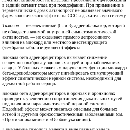
в задний сегмент глаза при псевдофакии. При применении в
терапевтических дозах латанопрост не оказывает значимого
фармакологического эффекта на ССС и дыхательную систему.
Тимолол
— неселективный β
- и β
-адреноблокатор, который
1
2
не обладает значимой внутренней симпатомиметической
активностью, — не оказывает прямого депрессивного
влияния на миокард или местного анестезирующего
(мембраностабилизирующего) эффекта.
Блокада бета-адренорецепторов вызывает снижение
сердечного выброса у здоровых людей и при заболеваниях
сердца. У больных с тяжелым нарушением функции миокарда
бета-адреноблокаторы могут ингибировать стимулирующий
эффект симпатической нервной системы, необходимый для
адекватной работы сердца.
Блокада бета-адренорецепторов в бронхах и бронхиолах
приводит к увеличению сопротивления дыхательных путей
под влиянием парасимпатической нервной системы.
Подобный эффект может оказаться опасным для больных
астмой и другими бронхоспастическими заболеваниями (см.
«Противопоказания» и «Особые указания»).
Применение тимолола малеата в виде глазных капель