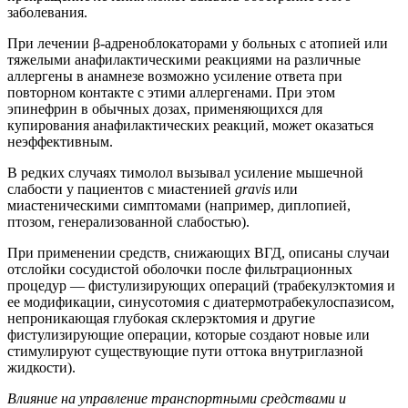
заболевания.
При лечении β-адреноблокаторами у больных с атопией или
тяжелыми анафилактическими реакциями на различные
аллергены в анамнезе возможно усиление ответа при
повторном контакте с этими аллергенами. При этом
эпинефрин в обычных дозах, применяющихся для
купирования анафилактических реакций, может оказаться
неэффективным.
В редких случаях тимолол вызывал усиление мышечной
слабости у пациентов с миастенией
gravis
или
миастеническими симптомами (например, диплопией,
птозом, генерализованной слабостью).
При применении средств, снижающих ВГД, описаны случаи
отслойки сосудистой оболочки после фильтрационных
процедур — фистулизирующих операций (трабекулэктомия и
ее модификации, синусотомия с диатермотрабекулоспазисом,
непроникающая глубокая склерэктомия и другие
фистулизирующие операции, которые создают новые или
стимулируют существующие пути оттока внутриглазной
жидкости).
Влияние на управление транспортными средствами и