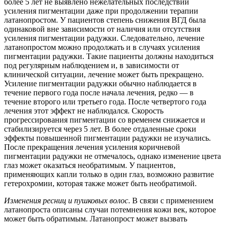
более 5 лет не выявлено нежелательных последствий
усиления пигментации даже при продолжении терапии
латанопростом. У пациентов степень снижения ВГД была
одинаковой вне зависимости от наличия или отсутствия
усиления пигментации радужки. Следовательно, лечение
латанопростом можно продолжать и в случаях усиления
пигментации радужки. Такие пациенты должны находиться
под регулярным наблюдением и, в зависимости от
клинической ситуации, лечение может быть прекращено.
Усиление пигментации радужки обычно наблюдается в
течение первого года после начала лечения, редко — в
течение второго или третьего года. После четвертого года
лечения этот эффект не наблюдался. Скорость
прогрессирования пигментации со временем снижается и
стабилизируется через 5 лет. В более отдаленные сроки
эффекты повышенной пигментации радужки не изучались.
После прекращения лечения усиления коричневой
пигментации радужки не отмечалось, однако изменение цвета
глаз может оказаться необратимым. У пациентов,
применяющих капли только в один глаз, возможно развитие
гетерохромии, которая также может быть необратимой.
Изменения ресниц и пушковых волос
. В связи с применением
латанопроста описаны случаи потемнения кожи век, которое
может быть обратимым. Латанопрост может вызвать