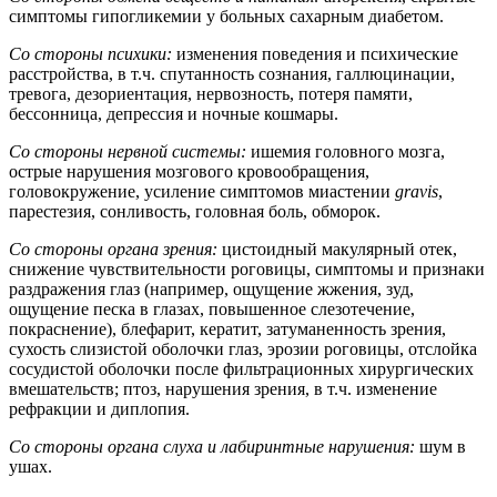
симптомы гипогликемии у больных сахарным диабетом.
Со стороны психики:
изменения поведения и психические
расстройства, в т.ч. спутанность сознания, галлюцинации,
тревога, дезориентация, нервозность, потеря памяти,
бессонница, депрессия и ночные кошмары.
Со стороны нервной системы:
ишемия головного мозга,
острые нарушения мозгового кровообращения,
головокружение, усиление симптомов миастении
gravis
,
парестезия, сонливость, головная боль, обморок.
Со стороны органа зрения:
цистоидный макулярный отек,
снижение чувствительности роговицы, симптомы и признаки
раздражения глаз (например, ощущение жжения, зуд,
ощущение песка в глазах, повышенное слезотечение,
покраснение), блефарит, кератит, затуманенность зрения,
сухость слизистой оболочки глаз, эрозии роговицы, отслойка
сосудистой оболочки после фильтрационных хирургических
вмешательств; птоз, нарушения зрения, в т.ч. изменение
рефракции и диплопия.
Со стороны органа слуха и лабиринтные нарушения:
шум в
ушах.