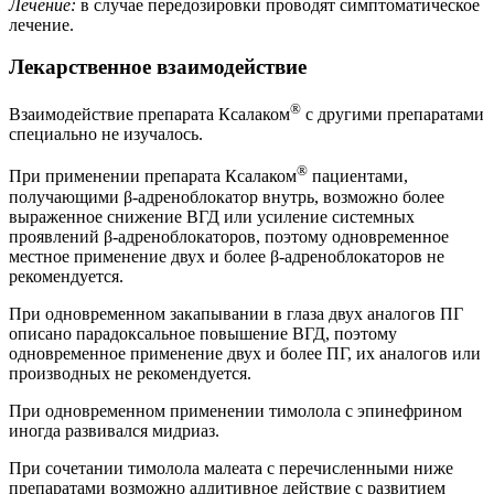
Лечение:
в случае передозировки проводят симптоматическое
лечение.
Лекарственное взаимодействие
®
Взаимодействие препарата Ксалаком
с другими препаратами
специально не изучалось.
®
При применении препарата Ксалаком
пациентами,
получающими β-адреноблокатор внутрь, возможно более
выраженное снижение ВГД или усиление системных
проявлений β-адреноблокаторов, поэтому одновременное
местное применение двух и более β-адреноблокаторов не
рекомендуется.
При одновременном закапывании в глаза двух аналогов ПГ
описано парадоксальное повышение ВГД, поэтому
одновременное применение двух и более ПГ, их аналогов или
производных не рекомендуется.
При одновременном применении тимолола с эпинефрином
иногда развивался мидриаз.
При сочетании тимолола малеата с перечисленными ниже
препаратами возможно аддитивное действие с развитием