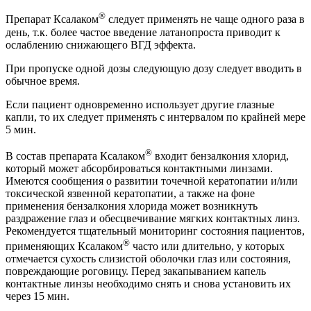
®
Препарат Ксалаком
следует применять не чаще одного раза в
день, т.к. более частое введение латанопроста приводит к
ослаблению снижающего ВГД эффекта.
При пропуске одной дозы следующую дозу следует вводить в
обычное время.
Если пациент одновременно использует другие глазные
капли, то их следует применять с интервалом по крайней мере
5 мин.
®
В состав препарата Ксалаком
входит бензалкония хлорид,
который может абсорбироваться контактными линзами.
Имеются сообщения о развитии точечной кератопатии и/или
токсической язвенной кератопатии, а также на фоне
применения бензалкония хлорида может возникнуть
раздражение глаз и обесцвечивание мягких контактных линз.
Рекомендуется тщательный мониторинг состояния пациентов,
®
применяющих Ксалаком
часто или длительно, у которых
отмечается сухость слизистой оболочки глаз или состояния,
повреждающие роговицу. Перед закапыванием капель
контактные линзы необходимо снять и снова установить их
через 15 мин.