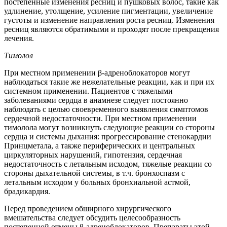
постепенные изменения ресниц и пушковых волос, такие как
удлинение, утолщение, усиление пигментации, увеличение
густоты и изменение направления роста ресниц. Изменения
ресниц являются обратимыми и проходят после прекращения
лечения.
Тимолол
При местном применении β-адреноблокаторов могут
наблюдаться такие же нежелательные реакции, как и при их
системном применении. Пациентов с тяжелыми
заболеваниями сердца в анамнезе следует постоянно
наблюдать с целью своевременного выявления симптомов
сердечной недостаточности. При местном применении
тимолола могут возникнуть следующие реакции со стороны
сердца и системы дыхания: прогрессирование стенокардии
Принцметала, а также периферических и центральных
циркуляторных нарушений, гипотензия, сердечная
недостаточность с летальным исходом, тяжелые реакции со
стороны дыхательной системы, в т.ч. бронхоспазм с
летальным исходом у больных бронхиальной астмой,
брадикардия.
Перед проведением обширного хирургического
вмешательства следует обсудить целесообразность
постепенной отмены β-адреноблокаторов. Препараты этой