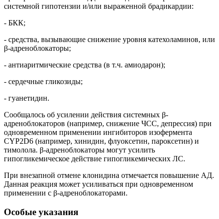
системной гипотензии и/или выраженной брадикардии:
- БКК;
- средства, вызывающие снижение уровня катехоламинов, или
β-адреноблокаторы;
- антиаритмические средства (в т.ч. амиодарон);
- сердечные гликозиды;
- гуанетидин.
Сообщалось об усилении действия системных β-
адреноблокаторов (например, снижение ЧСС, депрессия) при
одновременном применении ингибиторов изофермента
CYP2D6 (например, хинидин, флуоксетин, пароксетин) и
тимолола. β-адреноблокаторы могут усилить
гипогликемическое действие гипогликемических ЛС.
При внезапной отмене клонидина отмечается повышение АД.
Данная реакция может усиливаться при одновременном
применении с β-адреноблокаторами.
Особые указания