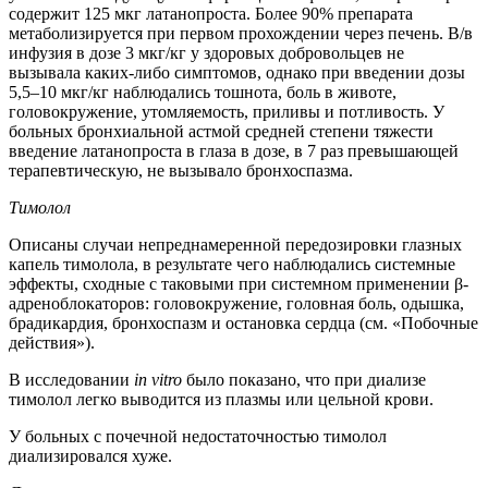
содержит 125 мкг латанопроста. Более 90% препарата
метаболизируется при первом прохождении через печень. В/в
инфузия в дозе 3 мкг/кг у здоровых добровольцев не
вызывала каких-либо симптомов, однако при введении дозы
5,5–10 мкг/кг наблюдались тошнота, боль в животе,
головокружение, утомляемость, приливы и потливость. У
больных бронхиальной астмой средней степени тяжести
введение латанопроста в глаза в дозе, в 7 раз превышающей
терапевтическую, не вызывало бронхоспазма.
Тимолол
Описаны случаи непреднамеренной передозировки глазных
капель тимолола, в результате чего наблюдались системные
эффекты, сходные с таковыми при системном применении β-
адреноблокаторов: головокружение, головная боль, одышка,
брадикардия, бронхоспазм и остановка сердца (см. «Побочные
действия»).
В исследовании
in vitro
было показано, что при диализе
тимолол легко выводится из плазмы или цельной крови.
У больных с почечной недостаточностью тимолол
диализировался хуже.