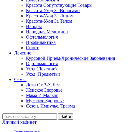
Красота Сопутствующие Товары
Красота-Уход За Волосами
Красота-Уход За Лицом
Красота-Уход За Телом
Наборы
Народная Медицина
Офтальмология
Профилактика
Спорт
Лечение
Курсовой Прием/Хронические Заболевания
Офтальмология
Уход (Лечение)
Уход (Предметы)
Семья
Дети От 3-Х Лет
Женское Здоровье
Мама И Малыш
Мужское Здоровье
Сезон, Импульс, Травма
Найти
Личный кабинет