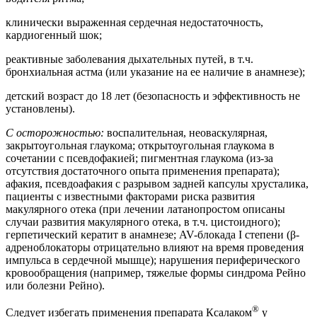
клинически выраженная сердечная недостаточность,
кардиогенный шок;
реактивные заболевания дыхательных путей, в т.ч.
бронхиальная астма (или указание на ее наличие в анамнезе);
детский возраст до 18 лет (безопасность и эффективность не
установлены).
С осторожностью:
воспалительная, неоваскулярная,
закрытоугольная глаукома; открытоугольная глаукома в
сочетании с псевдофакией; пигментная глаукома (из-за
отсутствия достаточного опыта применения препарата);
афакия, псевдоафакия с разрывом задней капсулы хрусталика,
пациенты с известными факторами риска развития
макулярного отека (при лечении латанопростом описаны
случаи развития макулярного отека, в т.ч. цистоидного);
герпетический кератит в анамнезе; AV-блокада I степени (β-
адреноблокаторы отрицательно влияют на время проведения
импульса в сердечной мышце); нарушения периферического
кровообращения (например, тяжелые формы синдрома Рейно
или болезни Рейно).
®
Следует избегать применения препарата Ксалаком
у