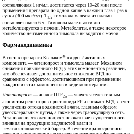
составляющая 1 нг/мл, достигается через 10–20 мин после
применения препарата по одной капле в каждый глаз 1 раз в
сутки (300 мкг/сут). T
тимолола малеата из плазмы
1/2
составляет около 6 ч. Тимолола малеат активно
метаболизируется в печени. Метаболиты, а также некоторое
количество неизмененного тимолола выводятся с мочой.
Фармакодинамика
®
В состав препарата Ксалаком
входят 2 активных
компонента — латанопрост и тимолола малеат. Механизм
снижения повышенного ВГД у этих компонентов различен,
что обеспечивает дополнительное снижение ВГД по
сравнению с эффектом, достигающимся при применении
каждого из этих компонентов в виде монотерапии.
Латанопрост
— аналог ПГF
— является селективным
2α
агонистом рецепторов простаноида FP и снижает ВГД за счет
увеличения оттока водянистой влаги, главным образом
увеосклеральным путем, а также через трабекулярную сеть.
Установлено, что латанопрост не оказывает существенного
влияния на продукцию водянистой влаги и
гематоофтальмический барьер. В течение краткосрочного
лечения латанопрост не вызывает просачивания флуоресцина