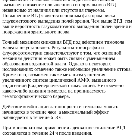
вызывает снижение повышенного и нормального ВГД
независимо от наличия или отсутствия глаукомы.
Повышенное ВГД является основным фактором риска
глаукоматозного выпадения полей зрения. Чем выше ВГД, тем
выше вероятность глаукоматозного выпадения полей зрения и
повреждения зрительного нерва.
Точный механизм снижения ВГД под действием тимолола
малеата не установлен. Результаты тонографии и
флуорофотометрии свидетельствуют о том, что основной
механизм действия может быть связан с уменьшением
образования водянистой влаги. Однако в некоторых
исследованиях отмечено также небольшое увеличение оттока.
Кроме того, возможен также механизм угнетения
увеличенного синтеза циклической АМФ, вызванного
эндогенной β-адренергической стимуляцией. Не отмечено
какого-либо влияния тимолола на проницаемость
гематоофтальмического барьера.
Действие комбинации латанопроста и тимолола малеата
начинается в течение часа, а максимальный эффект
наблюдается в течение 6–8 ч.
При многократном применении адекватное снижение ВГД
сохраняется в течение 24 ч после введения.