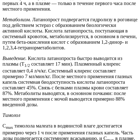
первых 4 ч, а в плазме — только в течение первого часа после
местного применения.
Метаболизм.
Латанопрост подвергается гидролизу в роговице
под действием эстераз с образованием биологически
активной кислоты. Кислота латанопроста, поступающая в
системный кровоток, метаболизируется, в основном в печени,
путем бета-окисления кислот с образованием 1,2-динор- и
1,2,3,4-тетранорметаболитов.
Выведение.
Кислота латанопроста быстро выводится из
плазмы (T
составляет 17 мин). Плазменный клиренс
1/2
составляет 0,4 л/ч/кг. Системный клиренс составляет
примерно 7 мл/мин/кг. После местного применения глазных
капель системная биодоступность кислоты латанопроста
составляет 45%. Связь с белками плазмы крови составляет
87%. Метаболиты выводятся, в основном почками: после
местного применения с мочой выводится примерно 88%
введенной дозы.
Тимолол
C
тимолола малеата в водянистой влаге достигается
max
примерно через 1 ч после применения глазных капель. Часть
дозы подвергается системному всасыванию, и C
в плазме,
max