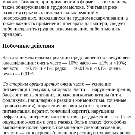
молоко. Тимолол, при применении в форме глазных капель,
также обнаруживали в грудном молоке. Учитывая риск
развития серьезных нежелательных реакций у
новорожденных, находящихся на грудном вскармливании, а
также важность применения препарата для матери, следует
либо прекратить грудное вскармливание, либо отменить
препарат.
Побочные действия
Частота нежелательных реакций представлена по следующей
классификации: очень часто — 10%; часто — ≥1% и <10%;
нечасто — ≥0,1% и <1%; редко — ≥0,01% и <0,1%; очень
редко — 0,01%.
Со стороны органа зрения:
очень часто — усиление
пигментации радужки, катаракта; часто — нарушение зрения,
блефарит, конъюнктивит, поражения конъюнктивы (в т.ч.
фолликулы, папиллярные реакции конъюнктивы, точечные
кровоизлияния), поражения роговицы (в т.ч. эрозии,
пигментация, кератит, точечный кератит), нарушения
рефракции, гиперемия конъюнктивы, раздражение глаза (в т.ч.
ощущение жжения и зуд в глазах), боль в глазах, фотофобия,
выпадение полей зрения, повышенное слезообразование;
нечасто — гипертрихоз (изменение ресниц и пушковых волос,