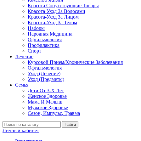
Красота Сопутствующие Товары
Красота-Уход За Волосами
Красота-Уход За Лицом
Красота-Уход За Телом
Наборы
Народная Медицина
Офтальмология
Профилактика
Спорт
Лечение
Курсовой Прием/Хронические Заболевания
Офтальмология
Уход (Лечение)
Уход (Предметы)
Семья
Дети От 3-Х Лет
Женское Здоровье
Мама И Малыш
Мужское Здоровье
Сезон, Импульс, Травма
Найти
Личный кабинет