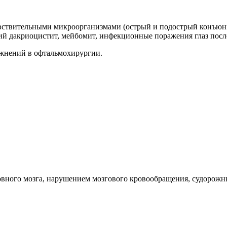
вствительными микроорганизмами (острый и подострый конъюнк
ий дакриоцистит, мейбомит, инфекционные поражения глаз посл
жнений в офтальмохирургии.
ловного мозга, нарушением мозгового кровообращения, судорож