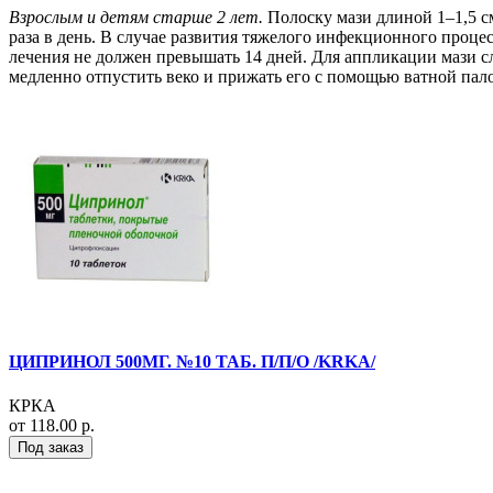
Взрослым и детям старше 2 лет.
Полоску мази длиной 1–1,5 см
раза в день. В случае развития тяжелого инфекционного проце
лечения не должен превышать 14 дней. Для аппликации мази сл
медленно отпустить веко и прижать его с помощью ватной палоч
ЦИПРИНОЛ 500МГ. №10 ТАБ. П/П/О /KRKA/
КРКА
от 118.00 р.
Под заказ