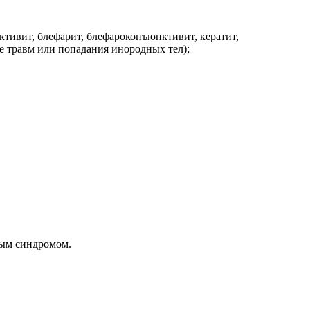
тивит, блефарит, блефароконъюнктивит, кератит,
е травм или попадания инородных тел);
ным синдромом.