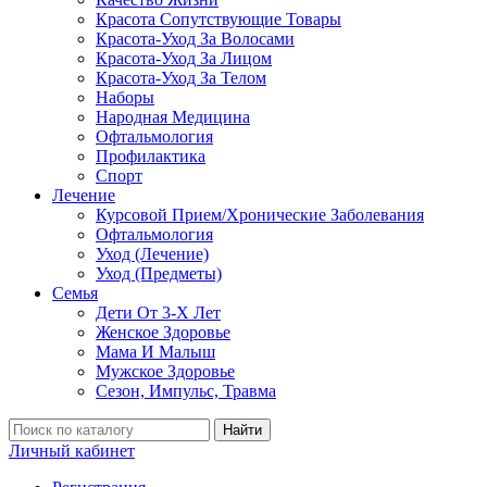
Красота Сопутствующие Товары
Красота-Уход За Волосами
Красота-Уход За Лицом
Красота-Уход За Телом
Наборы
Народная Медицина
Офтальмология
Профилактика
Спорт
Лечение
Курсовой Прием/Хронические Заболевания
Офтальмология
Уход (Лечение)
Уход (Предметы)
Семья
Дети От 3-Х Лет
Женское Здоровье
Мама И Малыш
Мужское Здоровье
Сезон, Импульс, Травма
Найти
Личный кабинет