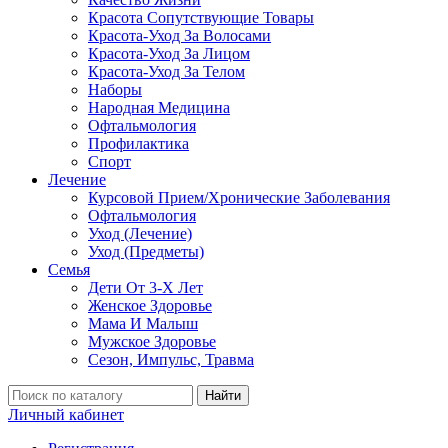
Красота Сопутствующие Товары
Красота-Уход За Волосами
Красота-Уход За Лицом
Красота-Уход За Телом
Наборы
Народная Медицина
Офтальмология
Профилактика
Спорт
Лечение
Курсовой Прием/Хронические Заболевания
Офтальмология
Уход (Лечение)
Уход (Предметы)
Семья
Дети От 3-Х Лет
Женское Здоровье
Мама И Малыш
Мужское Здоровье
Сезон, Импульс, Травма
Найти
Личный кабинет