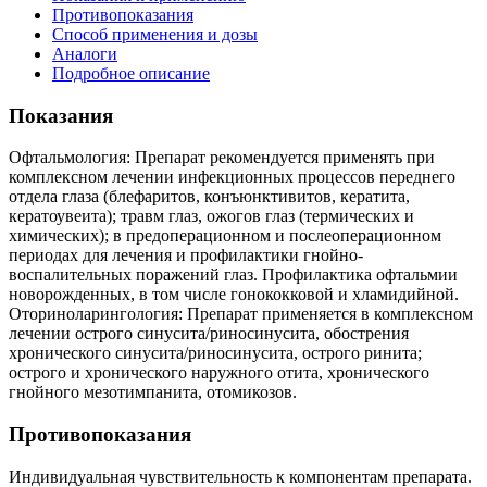
Противопоказания
Способ применения и дозы
Аналоги
Подробное описание
Показания
Офтальмология: Препарат рекомендуется применять при
комплексном лечении инфекционных процессов переднего
отдела глаза (блефаритов, конъюнктивитов, кератита,
кератоувеита); травм глаз, ожогов глаз (термических и
химических); в предоперационном и послеоперационном
периодах для лечения и профилактики гнойно-
воспалительных поражений глаз. Профилактика офтальмии
новорожденных, в том числе гонококковой и хламидийной.
Оториноларингология: Препарат применяется в комплексном
лечении острого синусита/риносинусита, обострения
хронического синусита/риносинусита, острого ринита;
острого и хронического наружного отита, хронического
гнойного мезотимпанита, отомикозов.
Противопоказания
Индивидуальная чувствительность к компонентам препарата.