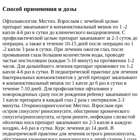
Способ применения и дозы
Офтальмология: Местно. Взрослым с лечебной целью
препарат закапывают в конъюнктивальный мешок по 1 -2
капли 4-6 раз в сутки до клинического выздоровления. С
профилактической целью препарат закапывают за 2-3 суток до
операции, а также в течение 10-15 дней после операции по 1
-2 капли 3 раза в сутки. При лечении ожогов глаз, после
промывания глаза большим количеством воды, проводят
частые инстилляции (каждые 5-10 минут) на протяжении 1-2
часов. Для дальнейшего лечения препарат применяют по 1-2
капли 4-6 раз в сутки. В педиатрической практике для лечения
бактериальных конъюнктивитов у детей препарат закапывают
в конъюнктивальный мешок по 1 капле до 6 раз в сутки в
течение 7-10 дней. Для профилактики офтальмии у
новорожденных сразу после рождения ребенку закапывают по
1 капле препарата в каждый глаз 2 раза с интервалом 2-3
минуты. Оториноларингология: Местно. Взрослым при
остром синусите/ риносинусите, обострении хронического
синусита/риносинусита, остром рините, инфекции слизистой
оболочки носа препарат закапывают по 2-3 капли в каждую
ноздрю, 4-6 раз в сутки. Курс лечения до 14 дней. В
педиатрической практике для лечения острого риносинусита,
обострения хронического риносинусита у детей старше 1 года