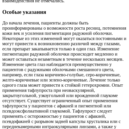
взаимодействия не отмечались.
Особые указания
До начала лечения, пациенты должны быть
проинформированы о возможности роста ресниц, потемнения
кожи век и усиления пигментации радужной оболочки.
Некоторые из этих изменений могут оказаться постоянными и
могут привести к возникновению различий между глазами,
если препарат закапывается только в один глаз. Изменение
пигментации радужной оболочки происходит медленно и
может оставаться незаметным в течение нескольких месяцев.
Изменение цвета глаз наблюдается преимущественно у
пациентов с радужными оболочками смешанного цвета,
например, если глаза коричнево-голубые, серо-коричневые,
желто-коричневые или зелено-коричневые. Лечение только
одного глаза может привести к стойкой гетерохромии. Опыт
применения тафлупроста при неоваскулярной,
закрытоугольной, узкоугольной или врожденной глаукоме
отсутствует. Существует ограниченный опыт применения
тафлупроста у пациентов с афакией и пигментной или
псевдоэксфолиативной глаукомой. Тафлупрост следует
применять с осторожностью у пациентов с афакией,
псевдофакией с разрывом задней капсулы хрусталика или с
переднекамерными интраокулярными линзами, а также у