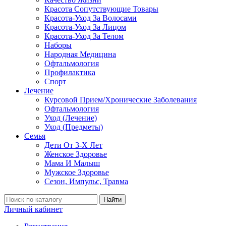
Красота Сопутствующие Товары
Красота-Уход За Волосами
Красота-Уход За Лицом
Красота-Уход За Телом
Наборы
Народная Медицина
Офтальмология
Профилактика
Спорт
Лечение
Курсовой Прием/Хронические Заболевания
Офтальмология
Уход (Лечение)
Уход (Предметы)
Семья
Дети От 3-Х Лет
Женское Здоровье
Мама И Малыш
Мужское Здоровье
Сезон, Импульс, Травма
Найти
Личный кабинет