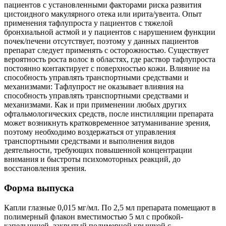
пациентов с установленными факторами риска развития
цистоидного макулярного отека или ирита/увеита. Опыт
применения тафлупроста у пациентов с тяжелой
бронхиальной астмой и у пациентов с нарушением функции
почек/печени отсутствует, поэтому у данных пациентов
препарат следует применять с осторожностью. Существует
вероятность роста волос в областях, где раствор тафлупроста
постоянно контактирует с поверхностью кожи. Влияние на
способность управлять транспортными средствами и
механизмами: Тафлупрост не оказывает влияния на
способность управлять транспортными средствами и
механизмами. Как и при применении любых других
офтальмологических средств, после инстилляции препарата
может возникнуть кратковременное затуманивание зрения,
поэтому необходимо воздержаться от управления
транспортными средствами и выполнения видов
деятельности, требующих повышенной концентрации
внимания и быстроты психомоторных реакций, до
восстановления зрения.
Форма выпуска
Капли глазные 0,015 мг/мл. По 2,5 мл препарата помещают в
полимерный флакон вместимостью 5 мл с пробкой-
капельницей, закрытый полимерной крышкой с