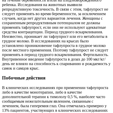
на течение беременности и/или на плод/новорожденного
ребенка. Исследования на животных выявили
репродуктивную токсичность. В связи с этим, тафлупрост не
следует применять во время беременности, за исключением
случаев, когда нет других вариантов лечения. Женщины с
сохраненным репродуктивным потенциалом не должны
применять тафлупрост, если они не используют адекватные
средства контрацепции. Период грудного вскармливания.
Неизвестно, проникает ли тафлупрост или его метаболиты в
грудное молоко. В исследованиях на крысах было
установлено проникновение тафлупроста в грудное молоко
после местного применения. Поэтому тафлупрост не следует
применять в период грудного вскармливания. Фертильность.
Внутривенное введение тафлупроста в дозах до 100 мкг/кг/
день не влияло на способность к спариванию и рождаемость у
самок и самцов крыс.
Побочные действия
В клинических исследованиях при применении тафлупроста
либо в качестве монотерапии, либо в качестве
дополнительной терапии к тимололу 0,5 %, наиболее часто
сообщаемым нежелательным явлением, связанным с
лечением, была гиперемия глаз. Она отмечалась примерно у
13% пациентов, участвующих в клинических исследованиях