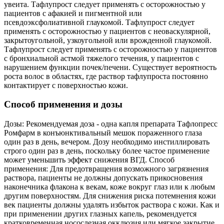
увеита. Тафлупрост следует применять с осторожностью у
пациентов с афакией и пигментной или
псевдоэксфолиативной глаукомой. Тафлупрост следует
применять с осторожностью у пациентов с неоваскулярной,
закрытоугольной, узкоугольной или врожденной глаукомой.
Тафлупрост следует применять с осторожностью у пациентов
с бронхиальной астмой тяжелого течения, у пациентов с
нарушением функции почек/печени. Существует вероятность
роста волос в областях, где раствор тафлупроста постоянно
контактирует с поверхностью кожи.
Способ применения и дозы
Дозы: Рекомендуемая доза - одна капля препарата Тафлопресс
Ромфарм в конъюнктивальный мешок пораженного глаза
один раз в день, вечером. Дозу необходимо инстиллировать
строго один раз в день, поскольку более частое применение
может уменьшить эффект снижения ВГД. Способ
применения: Для предотвращения возможного загрязнения
раствора, пациенты не должны допускать прикосновения
наконечника флакона к векам, коже вокруг глаз или к любым
другим поверхностям. Для снижения риска потемнения кожи
век пациенты должны удалять избыток раствора с кожи. Как и
при применении других глазных капель, рекомендуется
кратковременная носослезная окклюзия или мягкое закрытие